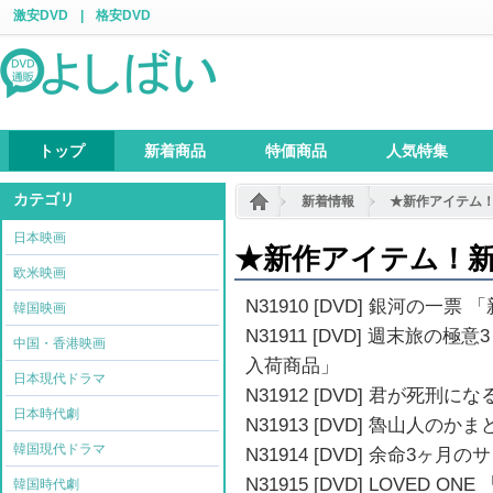
激安DVD
|
格安DVD
トップ
新着商品
特価商品
人気特集
カテゴリ
新着情報
★新作アイテム
日本映画
★新作アイテム！
欧米映画
N31910 [DVD] 銀河の一票
韓国映画
N31911 [DVD] 週末旅
中国・香港映画
入荷商品」
日本現代ドラマ
N31912 [DVD] 君が死刑
日本時代劇
N31913 [DVD] 魯山人の
韓国現代ドラマ
N31914 [DVD] 余命3ヶ
N31915 [DVD] LOVED O
韓国時代劇