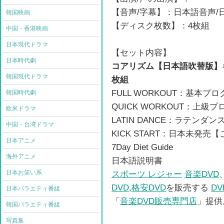
【音声/字幕】：日本語音声/
韓国映画
【ディスク枚数】：4枚組
中国・香港映画
日本現代ドラマ
【セット内容】
日本時代劇
コアリズム【日本語吹替版】
韓国現代ドラマ
枚組
FULL WORKOUT：基本プロ
韓国時代劇
QUICK WORKOUT：上級プ
欧米ドラマ
LATIN DANCE：ラテンダン
中国・台湾ドラマ
KICK START：日本未発
日本アニメ
7Day Diet Guide
海外アニメ
日本語説明書
日本お笑い系
スポーツ レジャー
音楽DVD
DVD
,
格安DVD
を販売する
D
日本バラエティ番組
「
音楽DVD販売専門店
」提供
韓国バラエティ番組
写真集