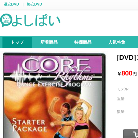
激安DVD
|
格安DVD
トップ
新着商品
特価商品
人気特集
[DV
800
￥
円
モデル:
重量:
数量