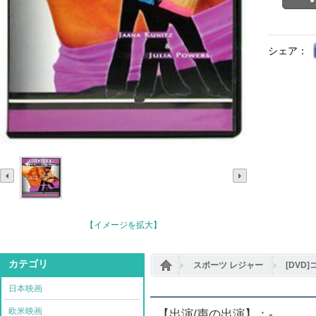
シェア：
【イメージを拡大】
カテゴリ
スポーツ レジャー
[DVD
日本映画
欧米映画
【出演/声の出演】：-