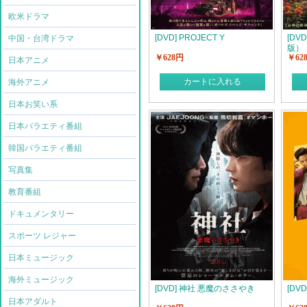
欧米ドラマ
[DVD] PROJECT Y
[DV
中国・台湾ドラマ
版）
￥628円
￥62
日本アニメ
カートに入れる
海外アニメ
日本お笑い系
日本バラエティ番組
韓国バラエティ番組
写真集
教育番組
ドキュメンタリー
スポーツ レジャー
日本ミュージック
海外ミュージック
[DVD] 神社 悪魔のささやき
[DV
日本アダルト