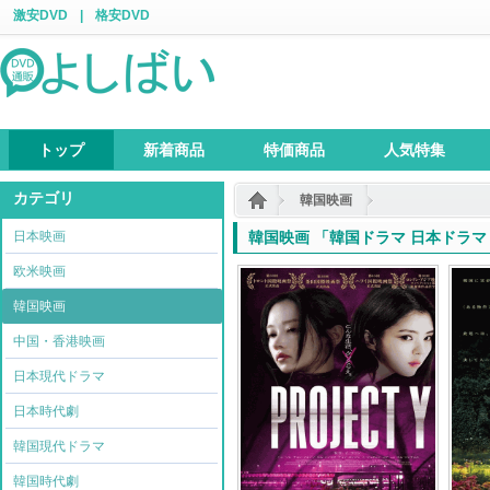
激安DVD
|
格安DVD
トップ
新着商品
特価商品
人気特集
カテゴリ
韓国映画
日本映画
韓国映画 「韓国ドラマ 日本ドラマ 
欧米映画
韓国映画
中国・香港映画
日本現代ドラマ
日本時代劇
韓国現代ドラマ
韓国時代劇