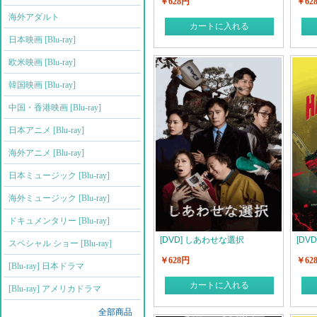
￥628円
￥62
海外アダルト
カートに入れる
日本映画 [Blu-ray]
欧米映画 [Blu-ray]
韓国映画 [Blu-ray]
中国・香港映画 [Blu-ray]
日本アニメ [Blu-ray]
海外アニメ [Blu-ray]
日本ミュージック [Blu-ray]
海外ミュージック [Blu-ray]
ドキュメンタリー [Blu-ray]
[DVD] しあわせな選択
[DV
スペシャル ショー [Blu-ray]
￥628円
￥62
[Blu-ray] 日本ドラマ
カートに入れる
[Blu-ray] アメリカドラマ
全部商品