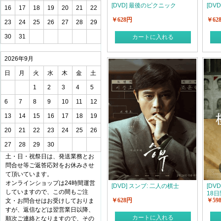
[DVD] 最後のピクニック
[DV
16
17
18
19
20
21
22
￥628円
￥62
23
24
25
26
27
28
29
30
31
カートに入れる
2026年9月
日
月
火
水
木
金
土
1
2
3
4
5
6
7
8
9
10
11
12
13
14
15
16
17
18
19
20
21
22
23
24
25
26
27
28
29
30
土・日・祝祭日は、発送業務とお
問合せ等ご返答応対をお休みさせ
て頂いています。
オンラインショップは24時間運営
[DVD] スンブ: 二人の棋士
[DV
していますので、この間もご注
18日
￥628円
￥59
文・お問合せはお受けしておりま
すが、返信などは翌営業日以降、
カートに入れる
順次ご連絡となりますので、その