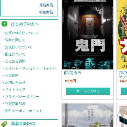
最新商品
特価商品
はじめての方へ
・お買い物方法について
・送料に関して
・お支払いについて
・配送について
・よくある質問
・ポイント・プレゼント・キャンペ
[DVD] 鬼門
[DV
ーン実施中
マゾ
￥628円
￥62
・お問い合わせ
・サイトマップ
カートに入れる
・プライバシーポリシー
・特定商取引表
・割引クーポン・ポイント
新着音楽DVD