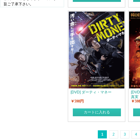
旨ご了承下さい。
[DVD] ダーティ・マネー
[DV
真実
￥598円
￥59
カートに入れる
1
2
3
4