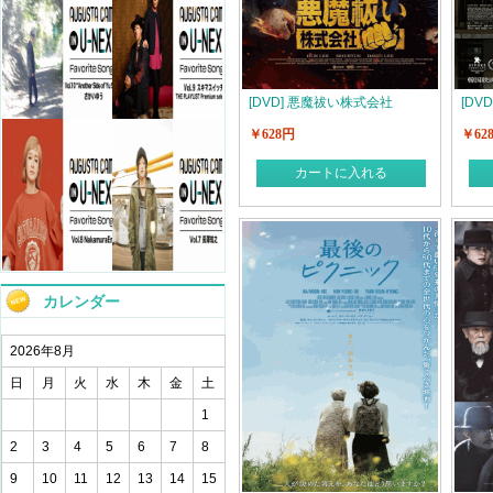
[DVD] 悪魔祓い株式会社
[DV
￥628円
￥62
カートに入れる
カレンダー
2026年8月
日
月
火
水
木
金
土
1
2
3
4
5
6
7
8
9
10
11
12
13
14
15