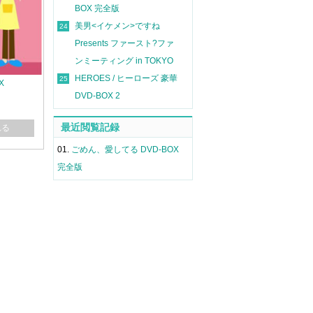
BOX 完全版
美男<イケメン>ですね
24
Presents ファースト?ファ
ンミーティング in TOKYO
HEROES / ヒーローズ 豪華
25
X
DVD-BOX 2
最近閲覧記録
れる
01.
ごめん、愛してる DVD-BOX
完全版