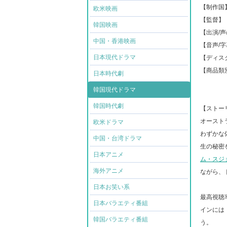
【制作国
欧米映画
【監督】
韓国映画
【出演/
中国・香港映画
【音声/
日本現代ドラマ
【ディス
【商品類
日本時代劇
韓国現代ドラマ
韓国時代劇
【ストー
オースト
欧米ドラマ
わずかな
中国・台湾ドラマ
生の秘密
日本アニメ
ム・スジ
海外アニメ
ながら、
日本お笑い系
最高視聴
日本バラエティ番組
インには
韓国バラエティ番組
う。