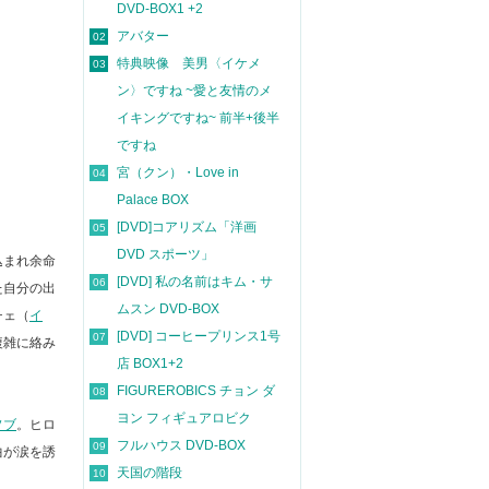
DVD-BOX1 +2
アバター
02
特典映像 美男〈イケメ
03
ン〉ですね ~愛と友情のメ
イキングですね~ 前半+後半
ですね
宮（クン）・Love in
04
Palace BOX
[DVD]コアリズム「洋画
05
DVD スポーツ」
込まれ余命
[DVD] 私の名前はキム・サ
06
た自分の出
ムスン DVD-BOX
チェ（
イ
[DVD] コーヒープリンス1号
07
複雑に絡み
店 BOX1+2
FIGUREROBICS チョン ダ
08
ヨン フィギュアロビク
ソブ
。ヒロ
フルハウス DVD-BOX
09
曲が涙を誘
天国の階段
10