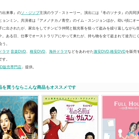
の出来事』の
ソ・ジソブ
主演のラブ・ストーリー。演出には『冬のソナタ』の共同
ヒョンミン。共演者は『アメノナカノ青空』のイム・スンジョンほか。幼い頃にオ
子に出されたが、家出をしてチンピラ仲間と観光客を狙って盗みを繰り返しながら
ク。ある日、仕事でオーストラリアにやって来たが、持ち物を全て盗まれて途方に
会う。
ドラマ
音楽DVD
、
格安DVD
、
海外ドラマ
などをあわせた
激安DVD
,
格安DVD
を販売
です。
VD販売専門店
」提供。
品を買うならこんな商品もオススメです