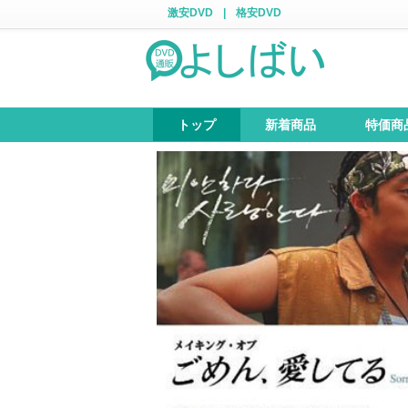
激安DVD
|
格安DVD
トップ
新着商品
特価商