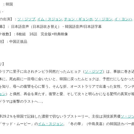
】：韓国
：-
声の出演】：
ソ・ジソブ
,
イム・スジョン
,
チョン・ギョンホ
,
ソ・ジヨン
,
イ・ヨンハ
字幕】： 日本語音声（日本語吹き替え）・韓国語音声/日本語字幕
ク枚数】：8枚組 16話 完全版+特典映像
別】：中国正規品
リ】
ラリアに里子に出されチンピラ同然だったムヒョク（
ソ・ジソブ
）は、事故に巻き
体に。死ぬ前に一目母に会いたいと、韓国に戻ったムヒョクは、予想だにしなかっ
を知り、母への復讐を心に誓う。そんな折、オーストラリアで出逢った女性、ウン
ョン
）と偶然、再会を果たす。復讐と愛、そして次々と明らかになる驚愕の真実が
ドラマは衝撃のラストへ…。
率29.2％を韓国で記録した濃密で切ないラブストーリー。主役は演技派男優
ソ・ジ
「サッド・ムービー」の
イム・スジョン
。「冬の華」（中島美嘉）の韓国語カバー