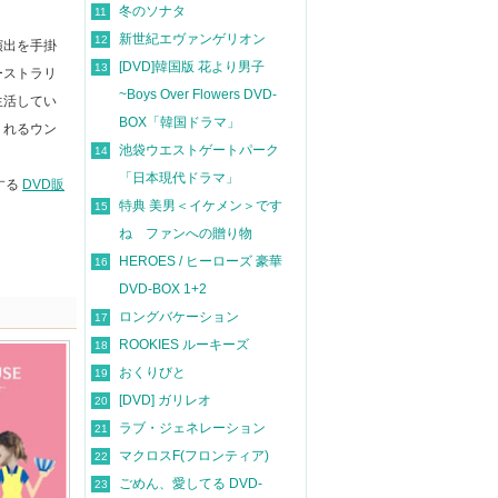
冬のソナタ
11
新世紀エヴァンゲリオン
12
演出を手掛
[DVD]韓国版 花より男子
13
ーストラリ
~Boys Over Flowers DVD-
生活してい
BOX「韓国ドラマ」
くれるウン
池袋ウエストゲートパーク
14
「日本現代ドラマ」
する
DVD販
特典 美男＜イケメン＞です
15
ね ファンへの贈り物
HEROES / ヒーローズ 豪華
16
DVD-BOX 1+2
ロングバケーション
17
ROOKIES ルーキーズ
18
おくりびと
19
[DVD] ガリレオ
20
ラブ・ジェネレーション
21
マクロスF(フロンティア)
22
ごめん、愛してる DVD-
23