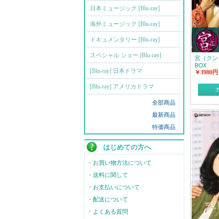
日本ミュージック [Blu-ray]
海外ミュージック [Blu-ray]
ドキュメンタリー [Blu-ray]
スペシャル ショー [Blu-ray]
宮（クン）・
BOX
[Blu-ray] 日本ドラマ
￥3980円
[Blu-ray] アメリカドラマ
全部商品
最新商品
特価商品
はじめての方へ
・お買い物方法について
・送料に関して
・お支払いについて
・配送について
・よくある質問