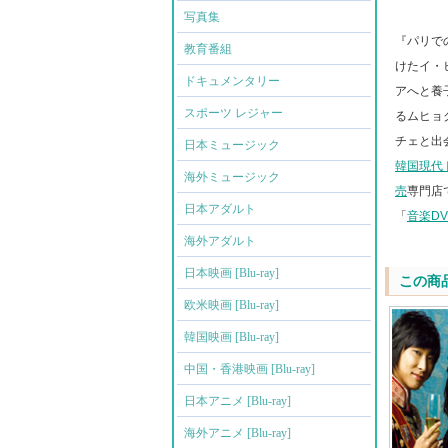
写真集
『パリで
教育番組
けたイ・
ドキュメンタリー
アへと養
スポーツ レジャー
るムヒョ
チェと出
日本ミュージック
韓国現代
海外ミュージック
売
専門店
日本アダルト
「
音楽D
海外アダルト
日本映画 [Blu-ray]
この商
欧米映画 [Blu-ray]
韓国映画 [Blu-ray]
中国・香港映画 [Blu-ray]
日本アニメ [Blu-ray]
海外アニメ [Blu-ray]