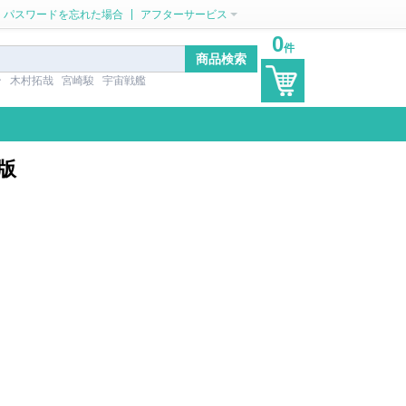
|
パスワードを忘れた場合
アフターサービス
0
件
ン
木村拓哉
宮崎駿
宇宙戦艦
版