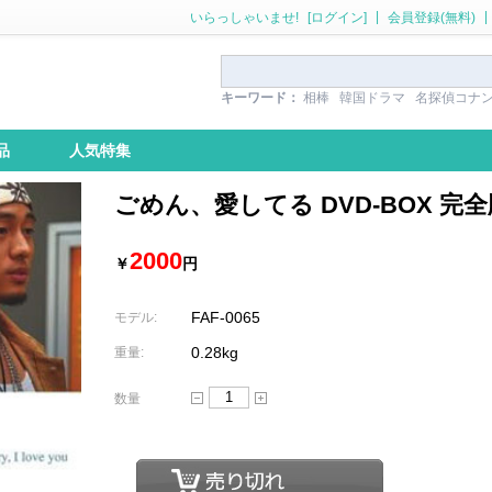
|
|
いらっしゃいませ!
[ログイン]
会員登録(無料)
キーワード：
相棒
韓国ドラマ
名探偵コナ
品
人気特集
ごめん、愛してる DVD-BOX 完全
2000
￥
円
FAF-0065
モデル:
0.28kg
重量:
数量