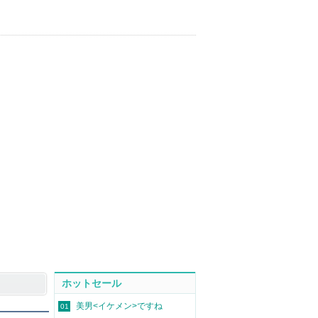
ホットセール
美男<イケメン>ですね
01