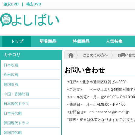
激安DVD
|
格安DVD
トップ
新着商品
特価商品
人気特集
カテゴリ
はじめての方へ
お問い合
日本映画
お問い合わせ
欧米映画
<住所>：北京市通州区経貿ビル3001
韓国映画
<ご注文> ページ上より24時間可能で
中国・香港映画
<メール対応> 月～金AM9:00～PM10:00
日本現代ドラマ
<発送日> 月～土AM9:00～PM4:00
<お問合せ> onlineservice@e-mail.jp
日本時代劇
*週末・祝日は休業となりますがご注文と
韓国現代ドラマ
韓国時代劇