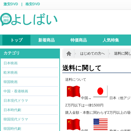
激安DVD
|
格安DVD
トップ
新着商品
特価商品
人気特集
カテゴリ
はじめての方へ
送料に関
日本映画
送料に関して
欧米映画
送料について
韓国映画
中国・香港映画
中国→
日本（他アジ
日本現代ドラマ
2万円以下は一律1500円
日本時代劇
購入金額・本数に関わらず2万円以上の場
韓国現代ドラマ
韓国時代劇