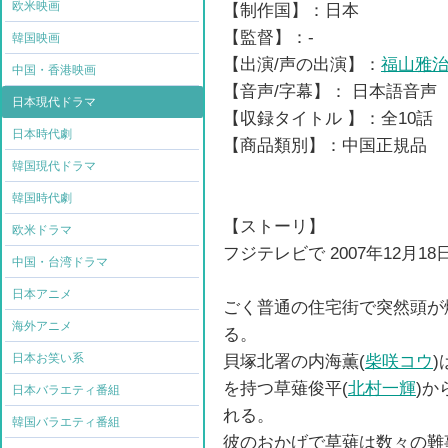
欧米映画
【制作国】：日本
【監督】：-
韓国映画
【出演/声の出演】：
福山雅
中国・香港映画
【音声/字幕】： 日本語音声
日本現代ドラマ
【収録タイトル 】：全10話
日本時代劇
【商品類別】：中国正規品
韓国現代ドラマ
韓国時代劇
【ストーリ】
欧米ドラマ
フジテレビで 2007年12月1
中国・台湾ドラマ
日本アニメ
ごく普通の住宅街で突然頭が
海外アニメ
る。
日本お笑い系
貝塚北署の内海薫(
柴咲コウ
を持つ草薙俊平(
北村一輝
)か
日本バラエティ番組
れる。
韓国バラエティ番組
彼のおかげで草薙は数々の難