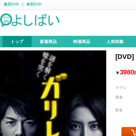
激安DVD
|
格安DVD
トップ
新着商品
特価商品
人気特集
[DVD
3980
￥
モデル:
重量:
数量