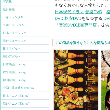
写真集
もなくおかしな人物だった。
教育番組
日本現代ドラマ
音楽DVD
、
格
ドキュメンタリー
DVD
,
格安DVD
を販売する
D
「
音楽DVD販売専門店
」提供
スポーツ レジャー
日本ミュージック
海外ミュージック
この商品を買うならこんな商品も
日本アダルト
海外アダルト
日本映画 [Blu-ray]
欧米映画 [Blu-ray]
韓国映画 [Blu-ray]
中国・香港映画 [Blu-ray]
日本アニメ [Blu-ray]
海外アニメ [Blu-ray]