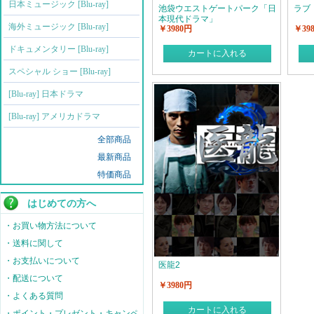
日本ミュージック [Blu-ray]
池袋ウエストゲートパーク「日
ラブ
本現代ドラマ」
海外ミュージック [Blu-ray]
￥3980円
￥39
ドキュメンタリー [Blu-ray]
カートに入れる
スペシャル ショー [Blu-ray]
[Blu-ray] 日本ドラマ
[Blu-ray] アメリカドラマ
全部商品
最新商品
特価商品
はじめての方へ
・お買い物方法について
・送料に関して
・お支払いについて
医龍2
・配送について
￥3980円
・よくある質問
カートに入れる
・ポイント・プレゼント・キャンペ