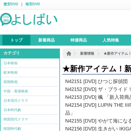
激安DVD
|
格安DVD
トップ
新着商品
特価商品
人気特集
カテゴリ
新着情報
★新作アイテム
日本映画
★新作アイテム！
欧米映画
N42151 [DVD] ひつじ探
韓国映画
N42152 [DVD] ザ・ブラ
中国・香港映画
N42153 [DVD] 楓 「新入荷
日本現代ドラマ
N42154 [DVD] LUPIN TH
日本時代劇
品」
韓国現代ドラマ
N42155 [DVD] やがて海
N42156 [DVD] 生きがい IK
韓国時代劇