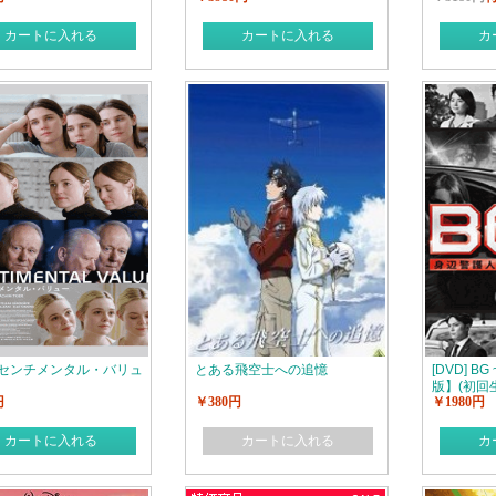
カートに入れる
カートに入れる
カ
D] センチメンタル・バリュ
とある飛空士への追憶
[DVD] 
版】(初回
円
￥380円
￥1980円
カートに入れる
カートに入れる
カ