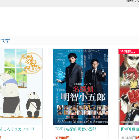
獲得：
メです
ray] しろくまカフェ 11
[DVD] 名探偵 明智小五郎
[DVD] 幽
円
￥3980円
￥3180円
特