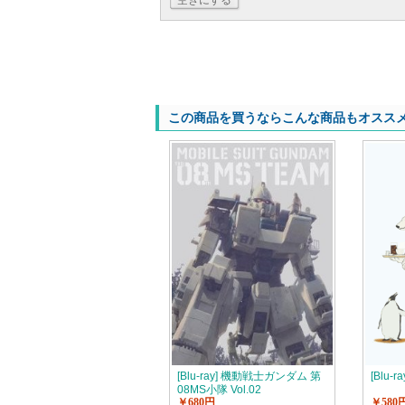
空きにする
この商品を買うならこんな商品もオスス
[Blu-ray] 機動戦士ガンダム 第
[Blu-
08MS小隊 Vol.02
￥680円
￥580