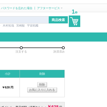
|
パスワードを忘れた場合
アフターサービス
1
件
ン
木村拓哉
宮崎駿
宇宙戦艦
注文する
決済済み
小計
削除
削除
￥628 円
お気に入りに入れる
￥628