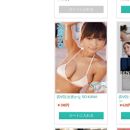
カートに入れる
[DVD] 次原かな SO KANA
[DV
ー
￥598円
￥628
カートに入れる