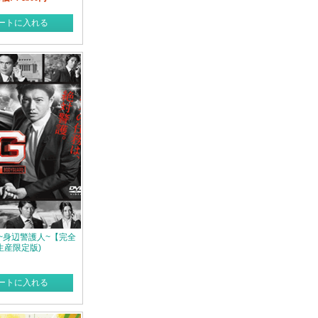
ートに入れる
BG ~身辺警護人~【完全
生産限定版)
ートに入れる