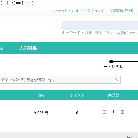
tr] => [num] => 1 )
|
|
いらっしゃいませ!
[ログイン]
会員登録(無料)
キーワード：
相棒
韓国ドラマ
名探偵コナ
品
人気特集
カートを見る
ログイン後決済手続きが可能です。
価格
ポイント
商品数
￥628 円
6