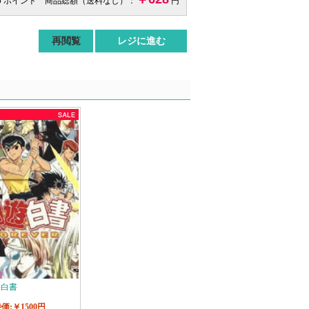
6 ポイント 商品総額（送料なし）：
円
再閲覧
レジに進む
遊白書
価:￥1500円