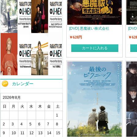
[DVD] 悪魔祓い株式会社
[DV
￥628円
￥62
カートに入れる
カレンダー
2026年8月
日
月
火
水
木
金
土
1
2
3
4
5
6
7
8
9
10
11
12
13
14
15