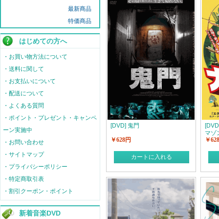
最新商品
特価商品
はじめての方へ
・お買い物方法について
・送料に関して
・お支払いについて
・配送について
・よくある質問
・ポイント・プレゼント・キャンペ
[DVD] 鬼門
[DV
ーン実施中
マゾ
￥628円
￥62
・お問い合わせ
・サイトマップ
カートに入れる
・プライバシーポリシー
・特定商取引表
・割引クーポン・ポイント
新着音楽DVD