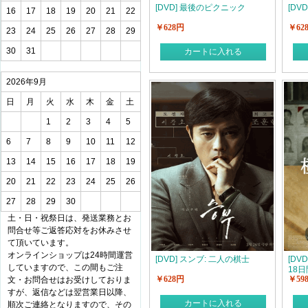
[DVD] 最後のピクニック
[DV
16
17
18
19
20
21
22
￥628円
￥62
23
24
25
26
27
28
29
30
31
カートに入れる
2026年9月
日
月
火
水
木
金
土
1
2
3
4
5
6
7
8
9
10
11
12
13
14
15
16
17
18
19
20
21
22
23
24
25
26
27
28
29
30
土・日・祝祭日は、発送業務とお
問合せ等ご返答応対をお休みさせ
て頂いています。
オンラインショップは24時間運営
[DVD] スンブ: 二人の棋士
[DV
していますので、この間もご注
18日
￥628円
￥59
文・お問合せはお受けしておりま
すが、返信などは翌営業日以降、
カートに入れる
順次ご連絡となりますので、その