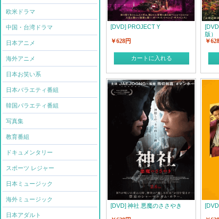
欧米ドラマ
[DVD] PROJECT Y
[DV
中国・台湾ドラマ
版）
￥628円
￥62
日本アニメ
カートに入れる
海外アニメ
日本お笑い系
日本バラエティ番組
韓国バラエティ番組
写真集
教育番組
ドキュメンタリー
スポーツ レジャー
日本ミュージック
海外ミュージック
[DVD] 神社 悪魔のささやき
[DV
日本アダルト