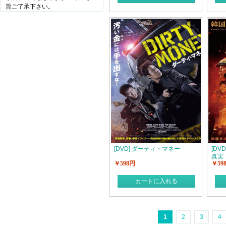
旨ご了承下さい。
[DVD] ダーティ・マネー
[DV
真実
￥598円
￥59
カートに入れる
1
2
3
4