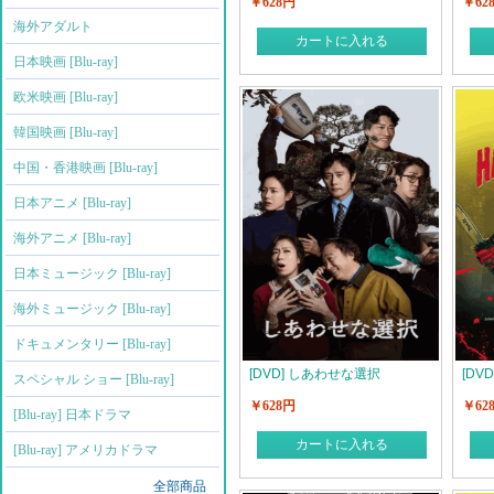
￥628円
￥62
海外アダルト
カートに入れる
日本映画 [Blu-ray]
欧米映画 [Blu-ray]
韓国映画 [Blu-ray]
中国・香港映画 [Blu-ray]
日本アニメ [Blu-ray]
海外アニメ [Blu-ray]
日本ミュージック [Blu-ray]
海外ミュージック [Blu-ray]
ドキュメンタリー [Blu-ray]
[DVD] しあわせな選択
[DV
スペシャル ショー [Blu-ray]
￥628円
￥62
[Blu-ray] 日本ドラマ
カートに入れる
[Blu-ray] アメリカドラマ
全部商品