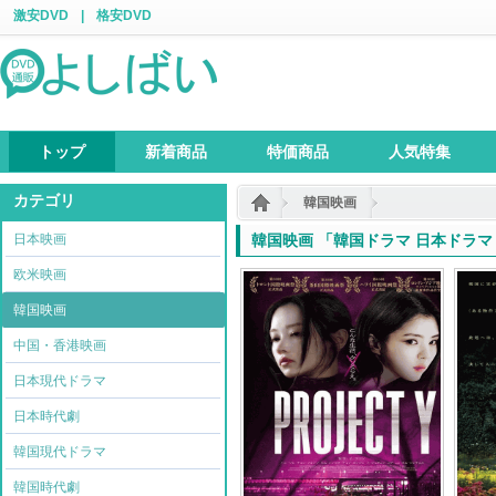
激安DVD
|
格安DVD
トップ
新着商品
特価商品
人気特集
カテゴリ
韓国映画
日本映画
韓国映画 「韓国ドラマ 日本ドラマ 
欧米映画
韓国映画
中国・香港映画
日本現代ドラマ
日本時代劇
韓国現代ドラマ
韓国時代劇