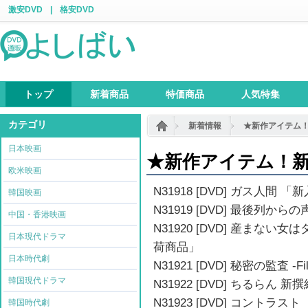
激安DVD
|
格安DVD
トップ
新着商品
特価商品
人気特集
カテゴリ
新着情報
★新作アイテム
日本映画
★新作アイテム！
欧米映画
N31918 [DVD] ガス人間 
韓国映画
N31919 [DVD] 最後列か
中国・香港映画
N31920 [DVD] 産まない
日本現代ドラマ
荷商品」
日本時代劇
N31921 [DVD] 秘密の監査 -Fi
韓国現代ドラマ
N31922 [DVD] ちるら
N31923 [DVD] コントラ
韓国時代劇