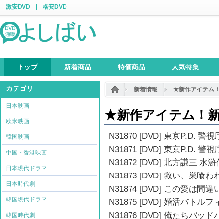
激安DVD
|
格安DVD
トップ
新着商品
特価商品
人気特集
カテゴリ
新着情報
★新作アイテム
日本映画
★新作アイテム！
欧米映画
N31870 [DVD] 東京P.D
韓国映画
N31871 [DVD] 東京P.D.
中国・香港映画
N31872 [DVD] 北方謙三 
日本現代ドラマ
N31873 [DVD] 救い、巣
日本時代劇
N31874 [DVD] この愛
韓国現代ドラマ
N31875 [DVD] 婚活バト
N31876 [DVD] 俺たちバ
韓国時代劇