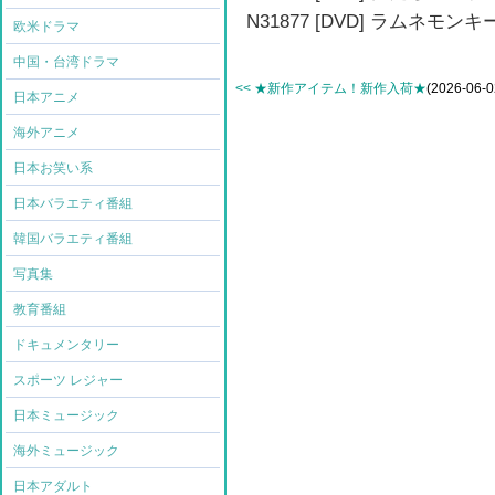
N31877 [DVD] ラムネモ
欧米ドラマ
中国・台湾ドラマ
<< ★新作アイテム！新作入荷★
(2026-06-0
日本アニメ
海外アニメ
日本お笑い系
日本バラエティ番組
韓国バラエティ番組
写真集
教育番組
ドキュメンタリー
スポーツ レジャー
日本ミュージック
海外ミュージック
日本アダルト