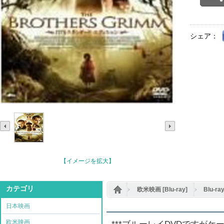
シェア：
【イメージを拡大】
カテゴリ
欧米映画 [Blu-ray]
Blu-
日本映画
欧米映画
***ブルーレイDVDですが