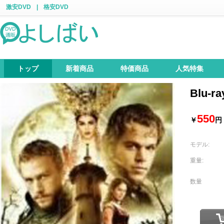
激安DVD
|
格安DVD
トップ
新着商品
特価商品
人気特集
Blu-
550
￥
円
モデル:
重量:
数量