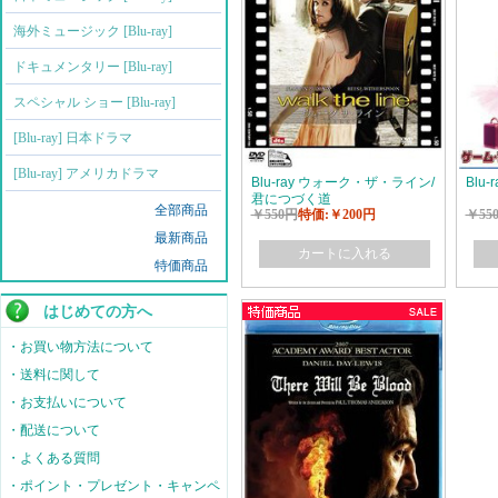
海外ミュージック [Blu-ray]
ドキュメンタリー [Blu-ray]
スペシャル ショー [Blu-ray]
[Blu-ray] 日本ドラマ
[Blu-ray] アメリカドラマ
Blu-ray ウォーク・ザ・ライン/
Blu
君につづく道
全部商品
￥550円
特価:￥200円
￥55
最新商品
カートに入れる
特価商品
はじめての方へ
・お買い物方法について
・送料に関して
・お支払いについて
・配送について
・よくある質問
・ポイント・プレゼント・キャンペ