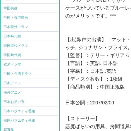
ケースがついているブルーレ
韓国映画
のがメリットです。***
中国・香港映画
日本現代ドラマ
日本時代劇
【出演/声の出演】：マット・
韓国現代ドラマ
ッチ, ジョナサン・プライス,
【監督】：テリー・ギリアム
韓国時代劇
【言語】：英語. 日本語
欧米ドラマ
【字幕】：日本語.英語
中国・台湾ドラマ
【ディスク枚数】：1枚組
日本アニメ
【商品類別】：中国正規版
海外アニメ
日本お笑い系
日本公開：2007/02/09
日本バラエティ番組
【ストーリー】
韓国バラエティ番組
悪魔ばらいの用具、拷問道具
写真集