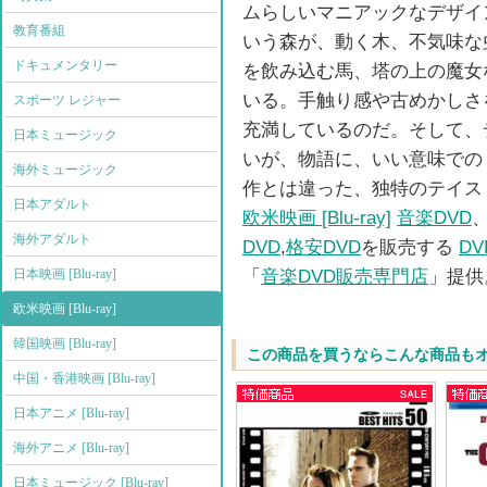
ムらしいマニアックなデザイ
教育番組
いう森が、動く木、不気味な
ドキュメンタリー
を飲み込む馬、塔の上の魔女
いる。手触り感や古めかしさ
スポーツ レジャー
充満しているのだ。そして、
日本ミュージック
いが、物語に、いい意味での
海外ミュージック
作とは違った、独特のテイス
日本アダルト
欧米映画 [Blu-ray]
音楽DVD
海外アダルト
DVD
,
格安DVD
を販売する
D
「
音楽DVD販売専門店
」提供
日本映画 [Blu-ray]
欧米映画 [Blu-ray]
韓国映画 [Blu-ray]
この商品を買うならこんな商品も
中国・香港映画 [Blu-ray]
日本アニメ [Blu-ray]
海外アニメ [Blu-ray]
日本ミュージック [Blu-ray]