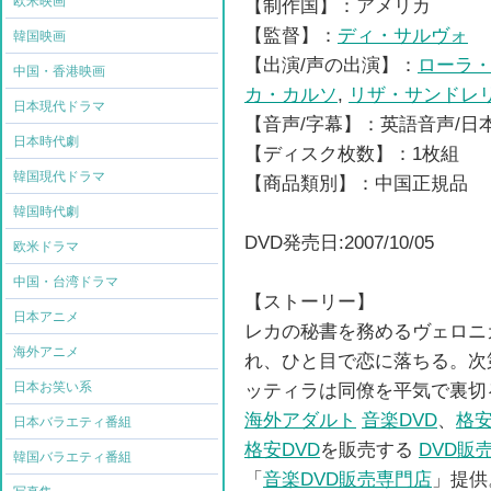
欧米映画
【制作国】：アメリカ
【監督】：
ディ・サルヴォ
韓国映画
【出演/声の出演】：
ローラ
中国・香港映画
カ・カルソ
,
リザ・サンドレ
日本現代ドラマ
【音声/字幕】：英語音声/日
日本時代劇
【ディスク枚数】：1枚組
韓国現代ドラマ
【商品類別】：中国正規品
韓国時代劇
DVD発売日:2007/10/05
欧米ドラマ
中国・台湾ドラマ
【ストーリー】
日本アニメ
レカの秘書を務めるヴェロニ
海外アニメ
れ、ひと目で恋に落ちる。次
日本お笑い系
ッティラは同僚を平気で裏切
海外アダルト
音楽DVD
、
格安
日本バラエティ番組
格安DVD
を販売する
DVD販
韓国バラエティ番組
「
音楽DVD販売専門店
」提供