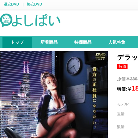
激安DVD
|
格安DVD
トップ
新着商品
特価商品
人気特集
デラ
特価
原価
￥38
1
特価:￥
モデル:
重量:
数量