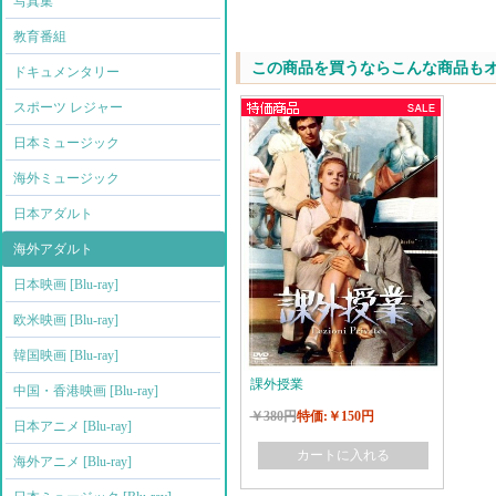
写真集
教育番組
この商品を買うならこんな商品も
ドキュメンタリー
スポーツ レジャー
日本ミュージック
海外ミュージック
日本アダルト
海外アダルト
日本映画 [Blu-ray]
欧米映画 [Blu-ray]
韓国映画 [Blu-ray]
課外授業
中国・香港映画 [Blu-ray]
￥380円
特価:￥150円
日本アニメ [Blu-ray]
カートに入れる
海外アニメ [Blu-ray]