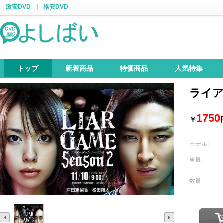
激安DVD
|
格安DVD
トップ
新着商品
特価商品
人気特集
ライア
1750
￥
モデル:
重量:
数量