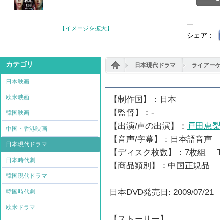
【イメージを拡大】
シェア：
カテゴリ
日本現代ドラマ
ライアーゲ
日本映画
欧米映画
【制作国】：日本
【監督】：-
韓国映画
【出演/声の出演】：
戸田恵
中国・香港映画
【音声/字幕】：日本語音声
日本現代ドラマ
【ディスク枚数】：7枚組 
日本時代劇
【商品類別】：中国正規品
韓国現代ドラマ
日本DVD発売日: 2009/07/21
韓国時代劇
欧米ドラマ
【ストーリー】