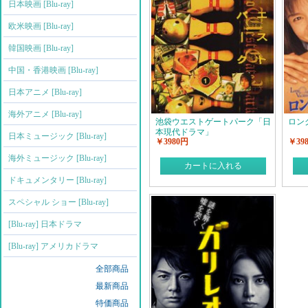
日本映画 [Blu-ray]
欧米映画 [Blu-ray]
韓国映画 [Blu-ray]
中国・香港映画 [Blu-ray]
日本アニメ [Blu-ray]
海外アニメ [Blu-ray]
池袋ウエストゲートパーク「日
ロン
本現代ドラマ」
日本ミュージック [Blu-ray]
￥3980円
￥39
海外ミュージック [Blu-ray]
カートに入れる
ドキュメンタリー [Blu-ray]
スペシャル ショー [Blu-ray]
[Blu-ray] 日本ドラマ
[Blu-ray] アメリカドラマ
全部商品
最新商品
特価商品