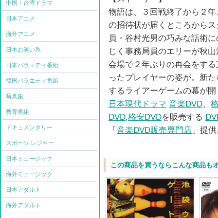
中国・台湾ドラマ
物語は、３回戦終了から２年
日本アニメ
の招待状が届くところからス
海外アニメ
員・谷村光男の巧みな話術に
日本お笑い系
じく事務局員のエリーが秋山
会場で２年ぶりの再会をする
日本バラエティ番組
ったプレイヤーの姿が。新た
韓国バラエティ番組
するライアーゲームの幕が開
写真集
日本現代ドラマ
音楽DVD
、
格
教育番組
DVD
,
格安DVD
を販売する
D
ドキュメンタリー
「
音楽DVD販売専門店
」提供
スポーツ レジャー
日本ミュージック
この商品を買うならこんな商品も
海外ミュージック
日本アダルト
海外アダルト