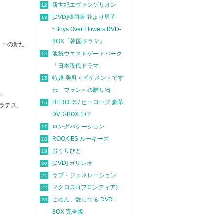
新世紀エヴァンゲリオン
12
[DVD]韓国版 花より男子
13
。
~Boys Over Flowers DVD-
BOX「韓国ドラマ」
ラーの新た
池袋ウエストゲートパーク
14
「日本現代ドラマ」
特典 美男＜イケメン＞です
15
ね ファンへの贈り物
ち。
HEROES / ヒーローズ 豪華
16
ラテス。
DVD-BOX 1+2
ロングバケーション
17
ROOKIES ルーキーズ
18
おくりびと
19
[DVD] ガリレオ
20
ラブ・ジェネレーション
21
マクロスF(フロンティア)
22
ごめん、愛してる DVD-
23
BOX 完全版