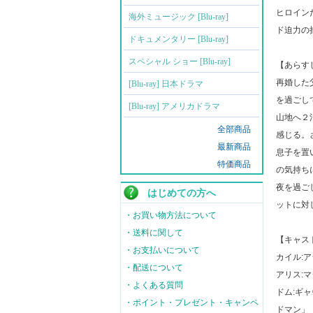
ヒロイン
海外ミュージック [Blu-ray]
ド迫力の
ドキュメンタリー [Blu-ray]
スペシャル ショー [Blu-ray]
【あらす
再婚した
[Blu-ray] 日本ドラマ
を過ごし
[Blu-ray] アメリカドラマ
山地へ２
全部商品
感じる。
最新商品
息子を置
特価商品
の気持ち
夜を過ご
はじめての方へ
ットに対
・お買い物方法について
・送料に関して
【キャス
・お支払いについて
カイル:
・配送について
アリス:
・よくある質問
ドム:ギ
・ポイント・プレゼント・キャンペ
ドマン」