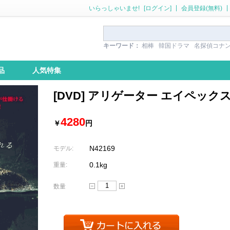
|
|
いらっしゃいませ!
[ログイン]
会員登録(無料)
キーワード：
相棒
韓国ドラマ
名探偵コナ
品
人気特集
[DVD] アリゲーター エイペッ
4280
￥
円
N42169
モデル:
0.1kg
重量:
数量