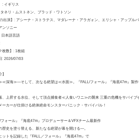
: イギリス
: タネリ・ムストネン、ブラッド・ワトソン
声の出演】: アシーナ・ストラテス、マダレーナ・アラガォン、エリシャ・アップル
アンソニー
: 日本語言語
:
枚数】: 1枚組
2026/07/03
介】
≫≪深海≫―そして、次なる絶望は≪水面≫。『FALL/フォール』『海底47m』製
落、上昇する水位、そして頂点捕食者≪人食いワニ≫の襲来 三重の危機をサバイブ
メーカーが仕掛ける絶体絶命モンスターパニック・サバイバル！
L/フォール』『海底47m』プロデューサー＆VFXチーム最新作
の歴史を塗り替える、新たなる絶望が幕を開ける―。
ヒットを記録した『FALL／フォール』『海底47m』で