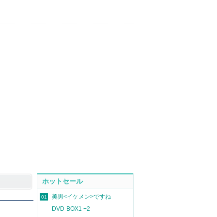
ホットセール
美男<イケメン>ですね
01
DVD-BOX1 +2