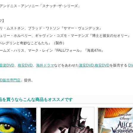
:アンドニス・アンソニー「スナッチ･ザ･シリーズ」
フ】
ネリ・ムストネン、ブラッド・ワトソン『サマー・ヴェンデッタ』
シュリー・ホルベリー、ギャヴィン・コズモ・マーテンズ『博士と彼女のセオリー』
ペレグリンと奇妙なこどもたち』（製作）
ェームズ・ハリス、マーク・レイン『FALL/フォール』『海底47m』
音楽DVD
、
格安DVD
、
海外ドラマ
などをあわせた
激安DVD
,
格安DVD
を販売する
D
VD販売専門店
」提供。
品を買うならこんな商品もオススメです