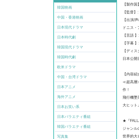
【製作国】
韓国映画
【監督】
中国・香港映画
【出演/
日本現代ドラマ
ドニス・
【言語 】
日本時代劇
【字幕 】
韓国現代ドラマ
【ディスク
韓国時代劇
日本公開日: 
欧米ドラマ
【内容紹
中国・台湾ドラマ
≪超高層
日本アニメ
作！
海外アニメ
飛行機墜
大ヒット
日本お笑い系
日本バラエティ番組
★『FAL
韓国バラエティ番組
ジャンル
世界的大
写真集