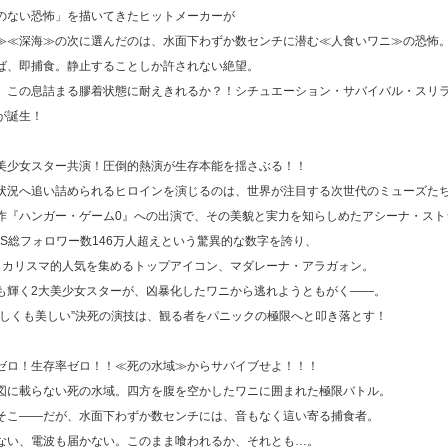
のない恐怖」を描いてきたヒットメーカーが
≫≪深海≫の次に選んだのは、水面下わずか数センチに潜む≪人食いワニ≫の恐怖
ば、即捕食。静止することしか許されない絶望。
、この息詰まる膠着状態に耐えきれるか？！シチュエーション・サバイバル・スリ
が誕生！
美少女スター共演！圧倒的熱演が生存本能を揺さぶる！！
状況へ追い詰められるヒロインを演じるのは、世界が注目する次世代のミューズた
作『ハンガー・ゲーム0』への出演で、その美貌と実力を知らしめたアシーナ・スト
NS総フォロワー数146万人超えという驚異的な数字を誇り、
らカリスマ的人気を集めるトップアイコン、マダレーナ・アラガォン。
も輝く2大美少女スターが、凶暴化したワニから逃れようともがく――。
々しくも美しい”決死の演技は、観る者をパニックの極限へと叩き落とす！
ゼロ！生存率ゼロ！！≪死の水域≫からサバイブせよ！！！
図に載らない死の水域。四方を腹を空かしたワニに囲まれた極限バトル。
そこ――だが、水面下わずか数センチには、音もなく這い寄る捕食者。
ない、電波も届かない。このまま喰われるか、それとも…。