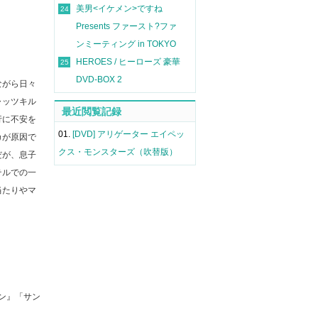
美男<イケメン>ですね
24
Presents ファースト?ファ
ンミーティング in TOKYO
HEROES / ヒーローズ 豪華
25
DVD-BOX 2
ながら日々
ャッツキル
最近閲覧記録
行に不安を
01.
[DVD] アリゲーター エイペッ
カが原因で
クス・モンスターズ（吹替版）
だが、息子
テルでの一
当たりやマ
ン』「サン