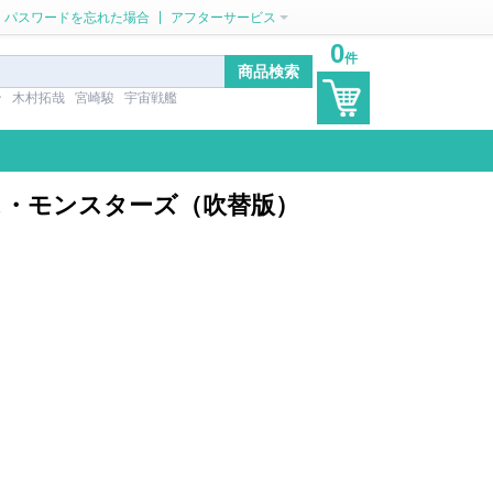
|
パスワードを忘れた場合
アフターサービス
0
件
ン
木村拓哉
宮崎駿
宇宙戦艦
クス・モンスターズ（吹替版）