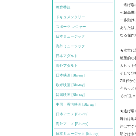
「逃げ場
教育番組
≪超高層
ドキュメンタリー
一歩動け
スポーツ レジャー
あなたは
なる傑作
日本ミュージック
海外ミュージック
★次世代
日本アダルト
絶望的な
海外アダルト
大ヒット
そしてS
日本映画 [Blu-ray]
Z世代か
欧米映画 [Blu-ray]
今もっと
韓国映画 [Blu-ray]
その“生
中国・香港映画 [Blu-ray]
★逃げ場
日本アニメ [Blu-ray]
舞台は地
海外アニメ [Blu-ray]
岸はすぐ
日本ミュージック [Blu-ray]
助けは来