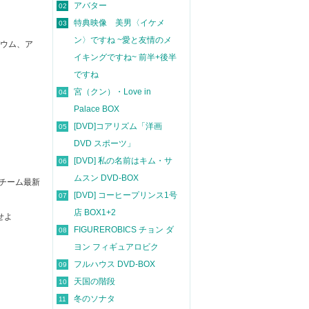
アバター
02
特典映像 美男〈イケメ
03
ン〉ですね ~愛と友情のメ
バウム、ア
イキングですね~ 前半+後半
ですね
宮（クン）・Love in
04
Palace BOX
[DVD]コアリズム「洋画
05
DVD スポーツ」
[DVD] 私の名前はキム・サ
06
ムスン DVD-BOX
作チーム最新
[DVD] コーヒープリンス1号
07
店 BOX1+2
せよ
FIGUREROBICS チョン ダ
08
ヨン フィギュアロビク
フルハウス DVD-BOX
09
天国の階段
10
冬のソナタ
11