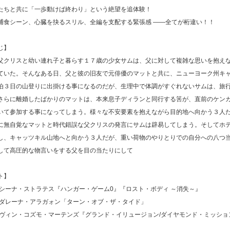
たちと共に「一歩動けば終わり」という絶望を追体験！
捕食シーン、心臓を抉るスリル、全編を支配する緊張感 ――全てが桁違い！！
じ】
父クリスと幼い連れ子と暮らす１７歳の少女サムは、父に対して複雑な思いを抱え
ていた。そんなある日、父と彼の旧友で元俳優のマットと共に、ニューヨーク州キ
泊３日の山登りに出掛ける事になるのだが、生理中で体調がすぐれないサムは、旅
さらに離婚したばかりのマットは、本来息子ディランと同行する筈が、直前のケン
いて参加する事になってしまう。様々な不安要素を抱えながら目的地へ向かう３人
に無自覚なマットと時代錯誤な父クリスの発言にサムは辟易してしまう。そしてホ
し、キャッツキル山地へと向かう３人だが、重い荷物のやりとりでの自分への八つ
して高圧的な物言いをする父を目の当たりにして
ト】
アシーナ・ストラテス『ハンガー・ゲーム0』『ロスト・ボディ ～消失～』
マダレーナ・アラガォン「ターン・オブ・ザ・タイド」
ャヴィン・コズモ・マーテンズ『グランド・イリュージョン/ダイヤモンド・ミッショ