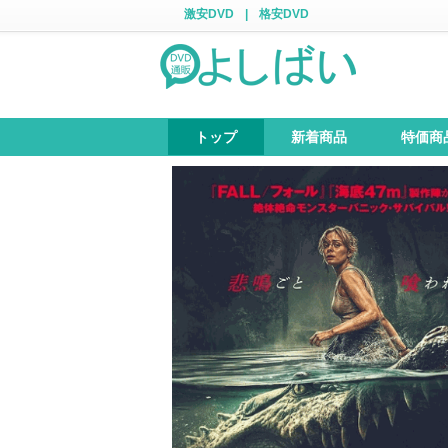
激安DVD
|
格安DVD
トップ
新着商品
特価商