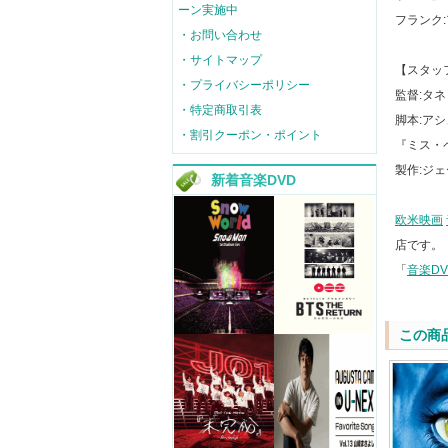
ーン実施中
フランク
・お問い合わせ
・サイトマップ
【スタッ
・プライバシーポリシー
監督:タ
・特定商取引表
脚本:ア
・割引クーポン・ポイント
『ミス・
製作:ジ
新着音楽DVD
欧米映画
店です。
「
音楽D
この商