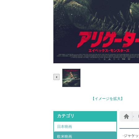
【イメージを拡大】
カテゴリ
日本映画
·ジャケ
欧米映画