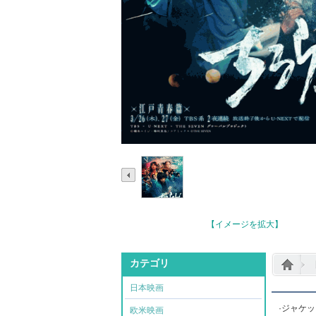
【イメージを拡大】
カテゴリ
日本映画
·ジャケ
欧米映画