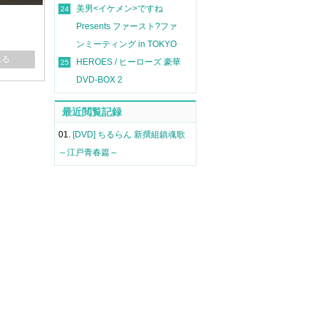
美男<イケメン>ですね
24
Presents ファースト?ファ
ンミーティング in TOKYO
れる
HEROES / ヒーローズ 豪華
25
DVD-BOX 2
最近閲覧記録
01.
[DVD] ちるらん 新撰組鎮魂歌
～江戸青春篇～