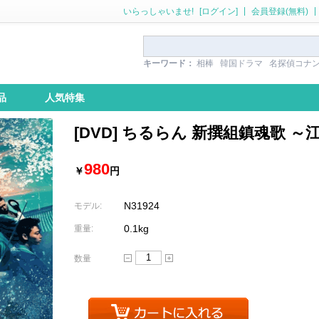
|
|
いらっしゃいませ!
[ログイン]
会員登録(無料)
キーワード：
相棒
韓国ドラマ
名探偵コナ
品
人気特集
[DVD] ちるらん 新撰組鎮魂歌 
980
￥
円
N31924
モデル:
0.1kg
重量:
数量