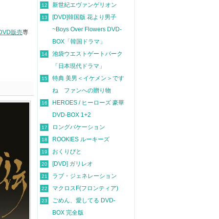
新世紀エヴァンゲリオン
12
[DVD]韓国版 花より男子
13
~Boys Over Flowers DVD-
DVD販売
専
BOX「韓国ドラマ」
池袋ウエストゲートパーク
14
「日本現代ドラマ」
特典 美男＜イケメン＞です
15
ね ファンへの贈り物
HEROES / ヒーローズ 豪華
16
DVD-BOX 1+2
ロングバケーション
17
ROOKIES ルーキーズ
18
おくりびと
19
[DVD] ガリレオ
20
ラブ・ジェネレーション
21
マクロスF(フロンティア)
22
ごめん、愛してる DVD-
23
BOX 完全版