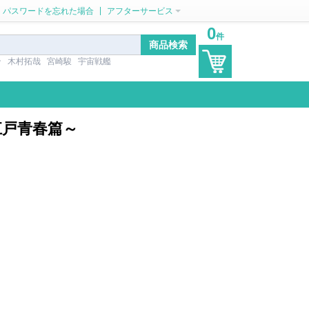
|
パスワードを忘れた場合
アフターサービス
0
件
ン
木村拓哉
宮崎駿
宇宙戦艦
～江戸青春篇～