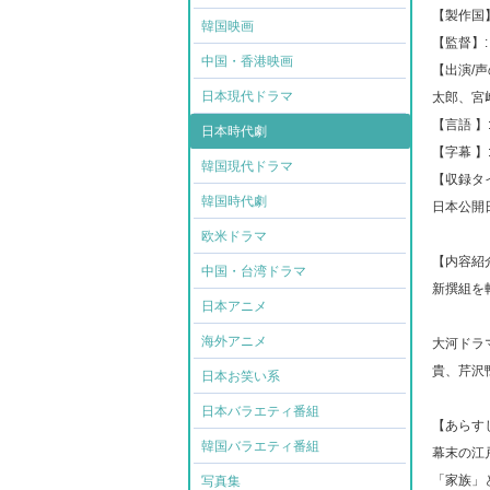
【製作国】
韓国映画
【監督】:
中国・香港映画
【出演/
日本現代ドラマ
太郎、宮
【言語 】
日本時代劇
【字幕 】
韓国現代ドラマ
【収録タイ
韓国時代劇
日本公開日: 
欧米ドラマ
【内容紹
中国・台湾ドラマ
新撰組を
日本アニメ
海外アニメ
大河ドラ
貴、芹沢
日本お笑い系
日本バラエティ番組
【あらす
韓国バラエティ番組
幕末の江
「家族」
写真集