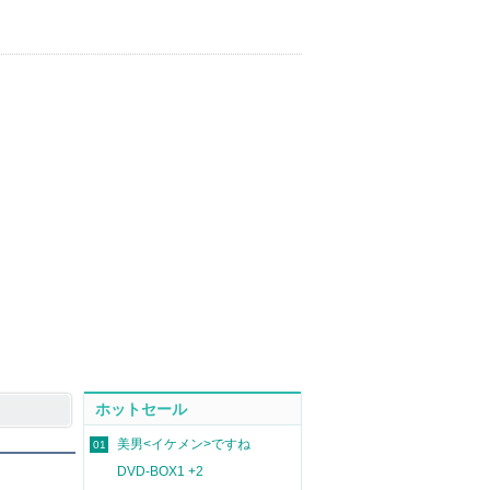
ホットセール
美男<イケメン>ですね
01
DVD-BOX1 +2