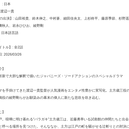
: 日本
 渡辺一貴
声の出演】: 山田裕貴、鈴木伸之、中村蒼、細田佳央太、上杉柊平、藤原季節、杉野
﨑秋人、岩永ひひお、綾野剛
: 日本語言語
:
トル】: 全2話
2026/03/26
介】
斬新で大胆な解釈で描いたジャパニーズ・ソードアクションのスペシャルドラマ
マを手掛けてきた渡辺一貴監督が人気漫画をエンタメ性豊かに実写化。土方歳三役
鴨役の綾野剛らがお馴染みの幕末の偉人に新たな息吹を吹き込む。
じ】
戸。喧嘩に明け暮れる“バラガキ”土方歳三は、近藤勇率いる試衛館の仲間たちと出
と呼べる場所を見つけた。そんななか、土方は江戸の町を騒がせる辻斬りとの対決