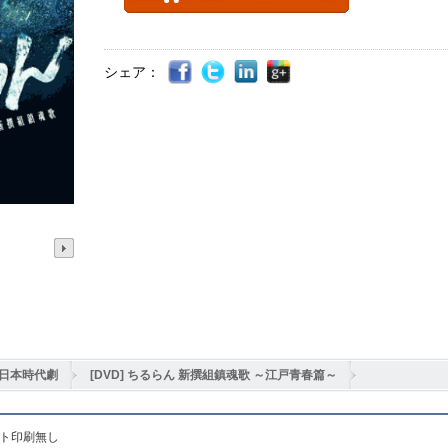
シェア：
日本時代劇
[DVD] ちるらん 新撰組鎮魂歌 ～江戸青春篇～
ット印刷無し