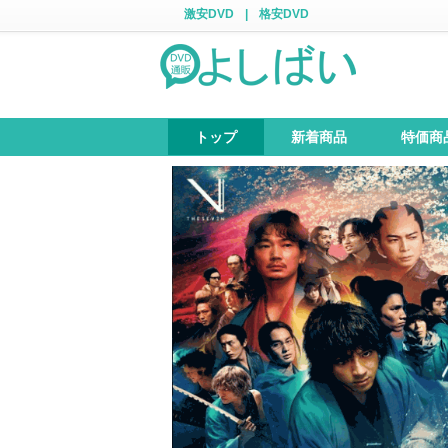
激安DVD
|
格安DVD
トップ
新着商品
特価商