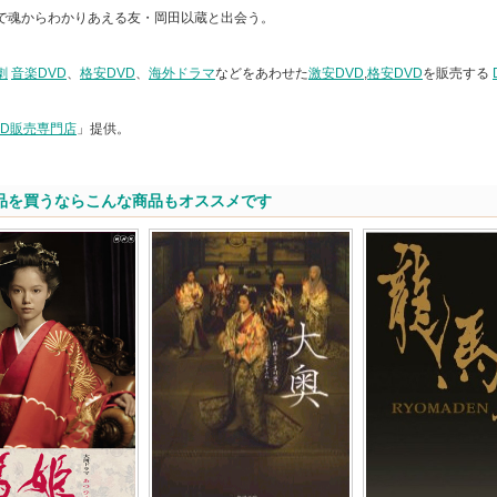
で魂からわかりあえる友・岡田以蔵と出会う。
劇
音楽DVD
、
格安DVD
、
海外ドラマ
などをあわせた
激安DVD
,
格安DVD
を販売する
。
VD販売専門店
」提供。
品を買うならこんな商品もオススメです