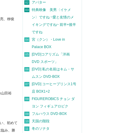
アバター
02
特典映像 美男〈イケメ
03
ン〉ですね ~愛と友情のメ
遥亮、栁俊
イキングですね~ 前半+後半
ですね
宮（クン）・Love in
04
Palace BOX
[DVD]コアリズム「洋画
05
DVD スポーツ」
[DVD] 私の名前はキム・サ
06
ムスン DVD-BOX
[DVD] コーヒープリンス1号
07
店 BOX1+2
の山田裕
FIGUREROBICS チョン ダ
08
ヨン フィギュアロビク
フルハウス DVD-BOX
09
天国の階段
10
会い、初めて
冬のソナタ
11
に臨み、勝