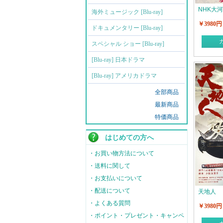
NHK大
海外ミュージック [Blu-ray]
￥3980円
ドキュメンタリー [Blu-ray]
スペシャル ショー [Blu-ray]
[Blu-ray] 日本ドラマ
[Blu-ray] アメリカドラマ
全部商品
最新商品
特価商品
はじめての方へ
・お買い物方法について
・送料に関して
・お支払いについて
・配送について
天地人
・よくある質問
￥3980円
・ポイント・プレゼント・キャンペ