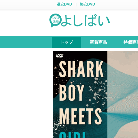
激安DVD
|
格安DVD
トップ
新着商品
特価商