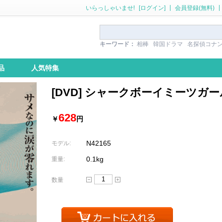
|
|
いらっしゃいませ!
[ログイン]
会員登録(無料)
キーワード：
相棒
韓国ドラマ
名探偵コナ
品
人気特集
[DVD] シャークボーイミーツガー
628
￥
円
N42165
モデル:
0.1kg
重量:
数量