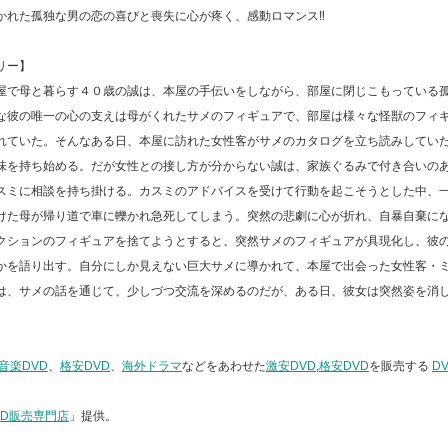
かれた孤独な男の恋の喜びと喪失に心が疼く、感動ロマンス‼
リー】
屋で母と暮らす４０歳の誠は、本屋の手伝いをしながら、部屋に閉じこもっている
な彼の唯一の心の支えは母がくれたサメのフィギュアで、部屋は様々な怪獣のフィ
れていた。そんなある日、本屋に訪れた女性客がサメのカタログを立ち読みしてい
味を持ち始める。だが女性との接し方が分からない誠は、家族ぐるみで付き合いの
スミに相談を持ち掛ける。カスミのアドバイスを受けて行動を起こそうとした中、
けた母が帰り道で車に轢かれ急死してしまう。突然の悲劇に心が折れ、自暴自棄に
クションのフィギュアを捨てようとすると、突然サメのフィギュアが具現化し、彼
かを語り出す。自分にしか見えない巨大サメに導かれて、本屋で出会った女性客・
は、サメの話を通じて、少しづつ交流を深めるのだが、ある日、彼女は突然姿を消
音楽DVD
、
格安DVD
、
海外ドラマ
などをあわせた
激安DVD
,
格安DVD
を販売する
D
VD販売専門店
」提供。