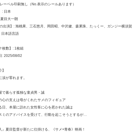
トレーベル印刷無し（No.表示のシールあります）
: 日本
 夏目大一朗
声の出演】: 旭桃果、三石悠月、岡田昭、中沢健、森累珠、たっくー、ガンジー横須賀
: 日本語言語
:
枚数】: 1枚組
2025/08/02
介】
に涙が零れます。
屋で暮らす孤独な童貞男・誠
の心の支えは母がくれたサメのフィギュア
る日、本屋に訪れた女性客に心を惹かれた誠は
スミのアドバイスを受けて、行動を起こそうとするが…
人』夏目監督が新たに仕掛ける、《サメ×青春》映画！