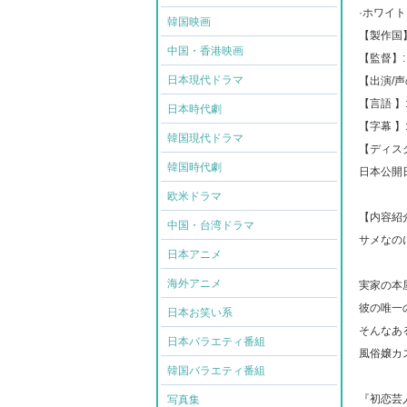
·ホワイ
韓国映画
【製作国】
中国・香港映画
【監督】:
日本現代ドラマ
【出演/
【言語 】
日本時代劇
【字幕 】
韓国現代ドラマ
【ディスク
韓国時代劇
日本公開日: 
欧米ドラマ
【内容紹
中国・台湾ドラマ
サメなの
日本アニメ
海外アニメ
実家の本
彼の唯一
日本お笑い系
そんなあ
日本バラエティ番組
風俗嬢カ
韓国バラエティ番組
『初恋芸
写真集