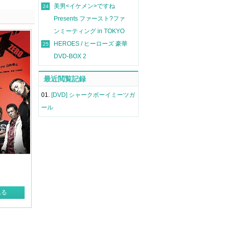
美男<イケメン>ですね
24
Presents ファースト?ファ
ンミーティング in TOKYO
HEROES / ヒーローズ 豪華
25
DVD-BOX 2
最近閲覧記録
01.
[DVD] シャークボーイミーツガ
ール
れる