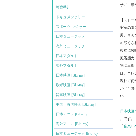
サメに導
教育番組
ドキュメンタリー
【ストー
スポーツ レジャー
実家の本
男。そん
日本ミュージック
め尽くさ
海外ミュージック
彼女に興
日本アダルト
風俗嬢カ
海外アダルト
物に出掛
は、コレ
日本映画 [Blu-ray]
現れて何
欧米映画 [Blu-ray]
かけた誠
韓国映画 [Blu-ray]
い…。
中国・香港映画 [Blu-ray]
日本映画
日本アニメ [Blu-ray]
店です。
海外アニメ [Blu-ray]
「
音楽D
日本ミュージック [Blu-ray]