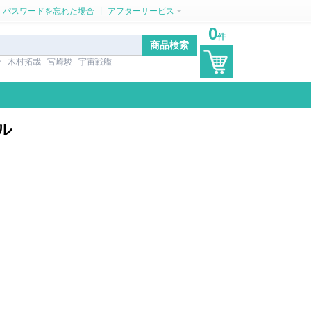
|
パスワードを忘れた場合
アフターサービス
0
件
ン
木村拓哉
宮崎駿
宇宙戦艦
ル