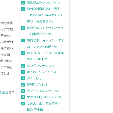
新世紀エヴァンゲリオン
12
[DVD]韓国版 花より男子
13
~Boys Over Flowers DVD-
BOX「韓国ドラマ」
孤独な童貞
池袋ウエストゲートパーク
14
ギュアで埋
「日本現代ドラマ」
た事から、
特典 美男＜イケメン＞です
15
ある近所の
ね ファンへの贈り物
一緒に買い
HEROES / ヒーローズ 豪華
16
なった誠
DVD-BOX 1+2
の目の前に
ロングバケーション
17
ミナに話し
ROOKIES ルーキーズ
18
してしま
おくりびと
19
[DVD] ガリレオ
20
ラブ・ジェネレーション
21
VD販売
専門
マクロスF(フロンティア)
22
ごめん、愛してる DVD-
23
BOX 完全版