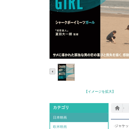
【イメージを拡大】
カテゴリ
日本映画
·ジャケ
欧米映画