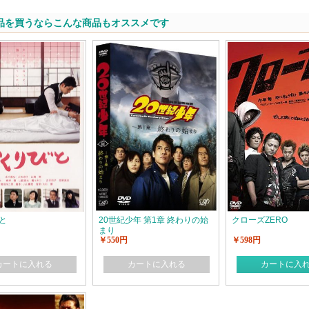
品を買うならこんな商品もオススメです
と
20世紀少年 第1章 終わりの始
クローズZERO
まり
￥550円
￥598円
カートに入れる
カートに入れる
カートに入