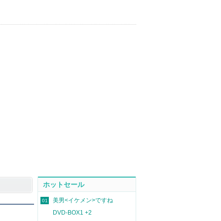
ホットセール
美男<イケメン>ですね
01
DVD-BOX1 +2