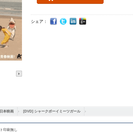
シェア：
日本映画
[DVD] シャークボーイミーツガール
ット印刷無し