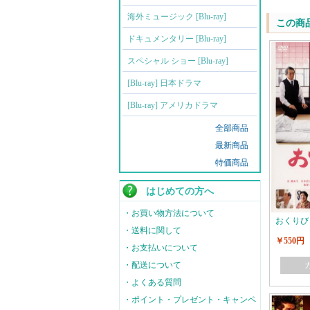
海外ミュージック [Blu-ray]
この商
ドキュメンタリー [Blu-ray]
スペシャル ショー [Blu-ray]
[Blu-ray] 日本ドラマ
[Blu-ray] アメリカドラマ
全部商品
最新商品
特価商品
はじめての方へ
・お買い物方法について
おくりび
・送料に関して
￥550円
・お支払いについて
・配送について
・よくある質問
・ポイント・プレゼント・キャンペ