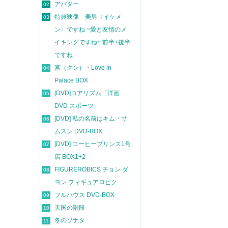
アバター
02
特典映像 美男〈イケメ
03
ン〉ですね ~愛と友情のメ
イキングですね~ 前半+後半
ですね
宮（クン）・Love in
04
Palace BOX
[DVD]コアリズム「洋画
05
DVD スポーツ」
[DVD] 私の名前はキム・サ
06
ムスン DVD-BOX
[DVD] コーヒープリンス1号
07
店 BOX1+2
FIGUREROBICS チョン ダ
08
ヨン フィギュアロビク
フルハウス DVD-BOX
09
天国の階段
10
冬のソナタ
11