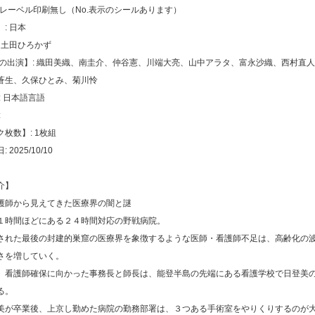
トレーベル印刷無し（No.表示のシールあります）
: 日本
 土田ひろかず
声の出演】: 織田美織、南圭介、仲谷憲、川端⼤亮、山中アラタ、富永沙織、西村直
蒼⽣、久保ひとみ、菊川怜
: 日本語言語
:
枚数】: 1枚組
2025/10/10
介】
護師から⾒えてきた医療界の闇と謎
１時間ほどにある２４時間対応の野戦病院。
された最後の封建的巣窟の医療界を象徴するような医師・看護師不⾜は、⾼齢化の
さを増していく。
、看護師確保に向かった事務⻑と師⻑は、能登半島の先端にある看護学校で⽇登美
る。
美が卒業後、上京し勤めた病院の勤務部署は、３つある⼿術室をやりくりするのが