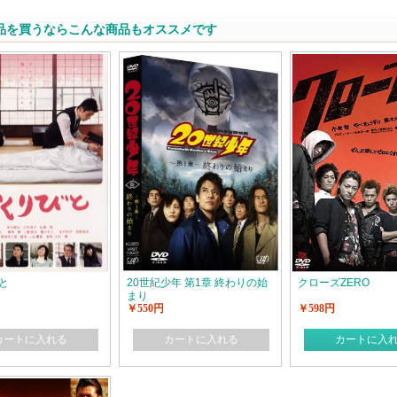
品を買うならこんな商品もオススメです
と
20世紀少年 第1章 終わりの始
クローズZERO
まり
￥550円
￥598円
カートに入れる
カートに入れる
カートに入