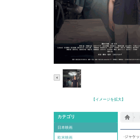
【イメージを拡大】
カテゴリ
日本映画
·ジャケ
欧米映画