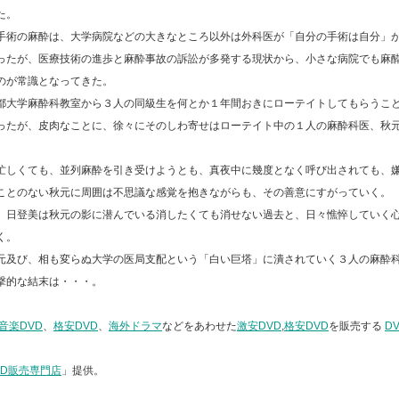
た。
⼿術の⿇酔は、⼤学病院などの⼤きなところ以外は外科医が「⾃分の⼿術は⾃分」
ったが、医療技術の進歩と⿇酔事故の訴訟が多発する現状から、⼩さな病院でも⿇
のが常識となってきた。
都⼤学⿇酔科教室から３⼈の同級⽣を何とか１年間おきにローテイトしてもらうこ
ったが、⽪⾁なことに、徐々にそのしわ寄せはローテイト中の１⼈の⿇酔科医、秋
忙しくても、並列⿇酔を引き受けようとも、真夜中に幾度となく呼び出されても、
ことのない秋元に周囲は不思議な感覚を抱きながらも、その善意にすがっていく。
、⽇登美は秋元の影に潜んでいる消したくても消せない過去と、⽇々憔悴していく
く。
元及び、相も変らぬ⼤学の医局⽀配という「⽩い巨塔」に潰されていく３⼈の⿇酔
撃的な結末は・・・。
音楽DVD
、
格安DVD
、
海外ドラマ
などをあわせた
激安DVD
,
格安DVD
を販売する
D
VD販売専門店
」提供。