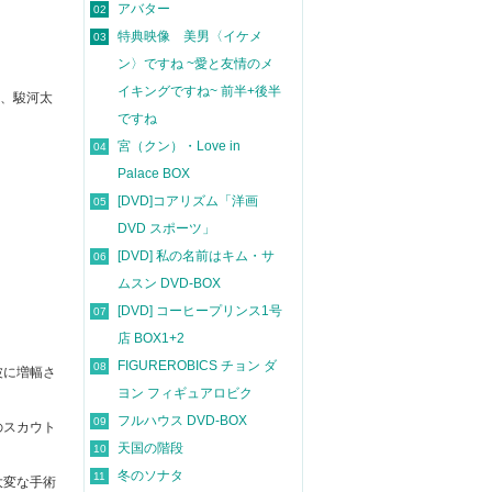
アバター
02
特典映像 美男〈イケメ
03
ン〉ですね ~愛と友情のメ
イキングですね~ 前半+後半
人、駿河太
ですね
宮（クン）・Love in
04
Palace BOX
[DVD]コアリズム「洋画
05
DVD スポーツ」
[DVD] 私の名前はキム・サ
06
ムスン DVD-BOX
[DVD] コーヒープリンス1号
07
店 BOX1+2
FIGUREROBICS チョン ダ
08
波に増幅さ
ヨン フィギュアロビク
フルハウス DVD-BOX
09
のスカウト
天国の階段
10
冬のソナタ
11
⼤変な⼿術