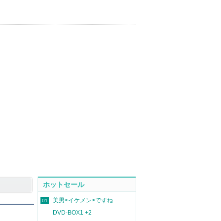
ホットセール
美男<イケメン>ですね
01
DVD-BOX1 +2