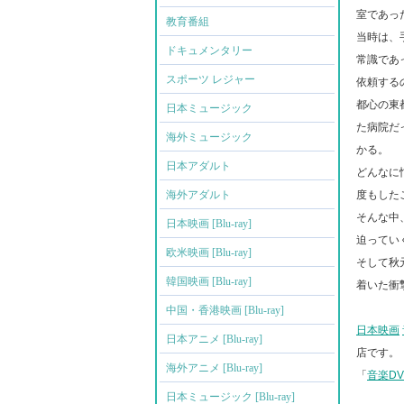
室であっ
教育番組
当時は、
ドキュメンタリー
常識であ
スポーツ レジャー
依頼する
都⼼の東
日本ミュージック
た病院だ
海外ミュージック
かる。
日本アダルト
どんなに
海外アダルト
度もした
そんな中
日本映画 [Blu-ray]
迫ってい
欧米映画 [Blu-ray]
そして秋
韓国映画 [Blu-ray]
着いた衝
中国・香港映画 [Blu-ray]
日本映画
日本アニメ [Blu-ray]
店です。
海外アニメ [Blu-ray]
「
音楽D
日本ミュージック [Blu-ray]