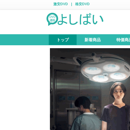
激安DVD
|
格安DVD
トップ
新着商品
特価商