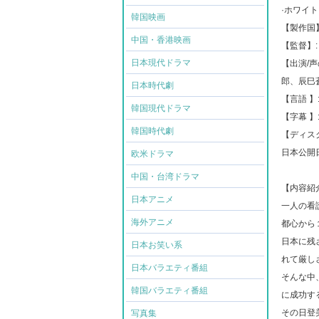
·ホワイ
韓国映画
【製作国】
中国・香港映画
【監督】:
日本現代ドラマ
【出演/
郎、⾠⺒
日本時代劇
【言語 】
韓国現代ドラマ
【字幕 】
韓国時代劇
【ディスク
日本公開日: 
欧米ドラマ
中国・台湾ドラマ
【内容紹
日本アニメ
⼀⼈の看
海外アニメ
都⼼から
⽇本に残
日本お笑い系
れて厳し
日本バラエティ番組
そんな中
韓国バラエティ番組
に成功す
その⽇登
写真集