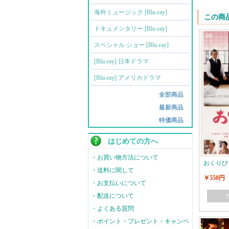
海外ミュージック [Blu-ray]
この商
ドキュメンタリー [Blu-ray]
スペシャル ショー [Blu-ray]
[Blu-ray] 日本ドラマ
[Blu-ray] アメリカドラマ
全部商品
最新商品
特価商品
はじめての方へ
・お買い物方法について
おくりび
・送料に関して
￥550円
・お支払いについて
・配送について
・よくある質問
・ポイント・プレゼント・キャンペ