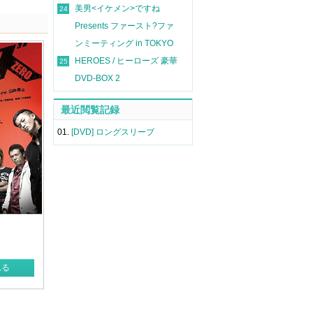
美男<イケメン>ですね
24
Presents ファースト?ファ
ンミーティング in TOKYO
HEROES / ヒーローズ 豪華
25
DVD-BOX 2
最近閲覧記録
01.
[DVD] ロングスリーブ
れる