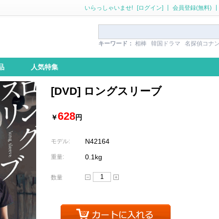
|
|
いらっしゃいませ!
[ログイン]
会員登録(無料)
キーワード：
相棒
韓国ドラマ
名探偵コナ
品
人気特集
[DVD] ロングスリーブ
628
￥
円
N42164
モデル:
0.1kg
重量:
数量