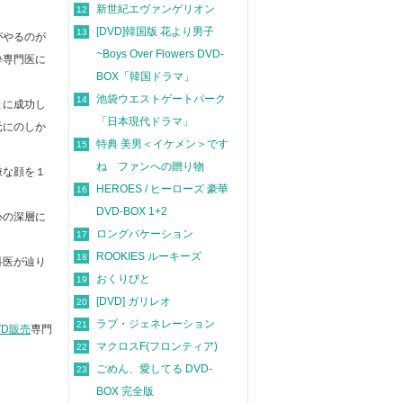
新世紀エヴァンゲリオン
12
[DVD]韓国版 花より男子
13
がやるのが
~Boys Over Flowers DVD-
酔専⾨医に
BOX「韓国ドラマ」
池袋ウエストゲートパーク
14
とに成功し
「日本現代ドラマ」
元にのしか
特典 美男＜イケメン＞です
15
ね ファンへの贈り物
嫌な顔を１
HEROES / ヒーローズ 豪華
16
DVD-BOX 1+2
⼼の深層に
ロングバケーション
17
ROOKIES ルーキーズ
18
科医が辿り
おくりびと
19
[DVD] ガリレオ
20
ラブ・ジェネレーション
21
VD販売
専門
マクロスF(フロンティア)
22
ごめん、愛してる DVD-
23
BOX 完全版