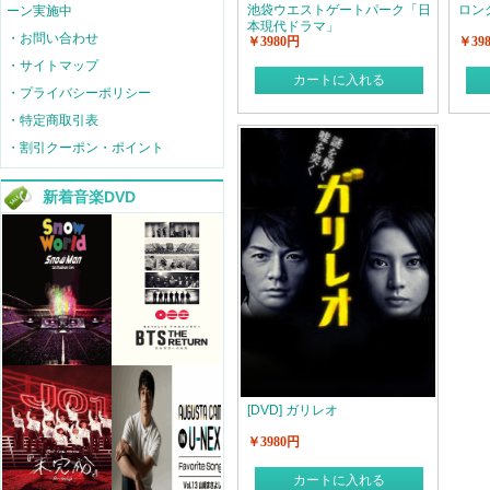
池袋ウエストゲートパーク「日
ロン
ーン実施中
本現代ドラマ」
・お問い合わせ
￥3980円
￥39
・サイトマップ
カートに入れる
・プライバシーポリシー
・特定商取引表
・割引クーポン・ポイント
新着音楽DVD
[DVD] ガリレオ
￥3980円
カートに入れる