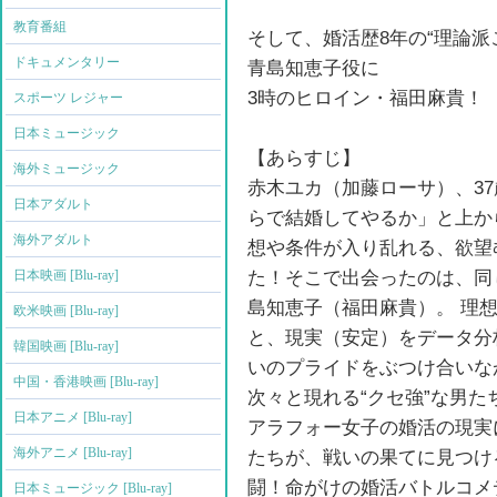
教育番組
そして、婚活歴8年の“理論派
ドキュメンタリー
青島知恵子役に
3時のヒロイン・福田麻貴！
スポーツ レジャー
日本ミュージック
【あらすじ】
海外ミュージック
赤木ユカ（加藤ローサ）、3
日本アダルト
らで結婚してやるか」と上か
海外アダルト
想や条件が入り乱れる、欲望
た！そこで出会ったのは、同
日本映画 [Blu-ray]
島知恵子（福田麻貴）。 理想
欧米映画 [Blu-ray]
と、現実（安定）をデータ分析
韓国映画 [Blu-ray]
いのプライドをぶつけ合いな
中国・香港映画 [Blu-ray]
次々と現れる“クセ強”な男
日本アニメ [Blu-ray]
アラフォー女子の婚活の現実
海外アニメ [Blu-ray]
たちが、戦いの果てに見つけ
闘！命がけの婚活バトルコメ
日本ミュージック [Blu-ray]