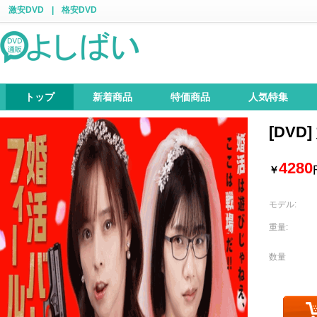
激安DVD
|
格安DVD
トップ
新着商品
特価商品
人気特集
[DV
4280
￥
モデル:
重量:
数量