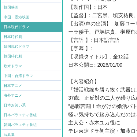
【製作国】: 日本
韓国映画
【監督】: 二宮崇、頃安祐
中国・香港映画
【出演/声の出演】: 加藤ロ
日本現代ドラマ
ーラ倭子、戸塚純貴、榊原郁
日本時代劇
【言語 】: 日本語言語
韓国現代ドラマ
【字幕 】:
【収録タイトル】: 全12話
韓国時代劇
日本公開日: 2026/01/09
欧米ドラマ
中国・台湾ドラマ
【内容紹介】
日本アニメ
「婚活戦線を勝ち抜く武器は
海外アニメ
37歳、正反対の二人が繰り広
日本お笑い系
“悪戦苦闘！命がけの婚活バト
軽い気持ちで踏み込んだのは
日本バラエティ番組
主人公・赤木ユカ役に
韓国バラエティ番組
テレ東連ドラ初主演・加藤ロ
写真集