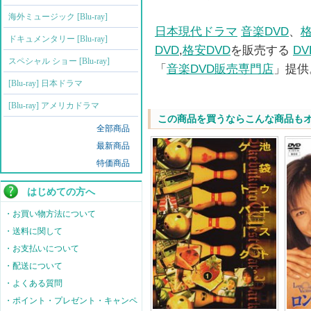
海外ミュージック [Blu-ray]
日本現代ドラマ
音楽DVD
、
格
ドキュメンタリー [Blu-ray]
DVD
,
格安DVD
を販売する
D
スペシャル ショー [Blu-ray]
「
音楽DVD販売専門店
」提供
[Blu-ray] 日本ドラマ
[Blu-ray] アメリカドラマ
この商品を買うならこんな商品も
全部商品
最新商品
特価商品
はじめての方へ
・お買い物方法について
・送料に関して
・お支払いについて
・配送について
・よくある質問
・ポイント・プレゼント・キャンペ