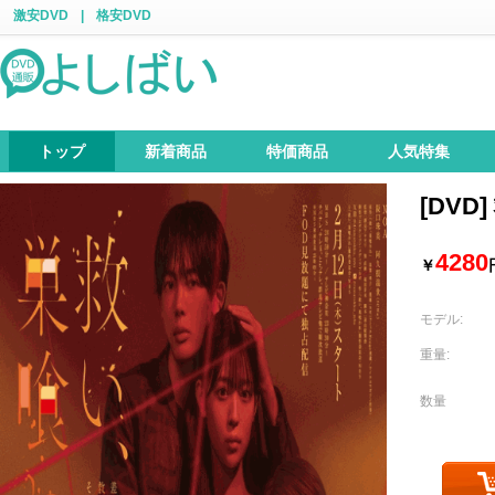
激安DVD
|
格安DVD
トップ
新着商品
特価商品
人気特集
[DV
4280
￥
モデル:
重量:
数量