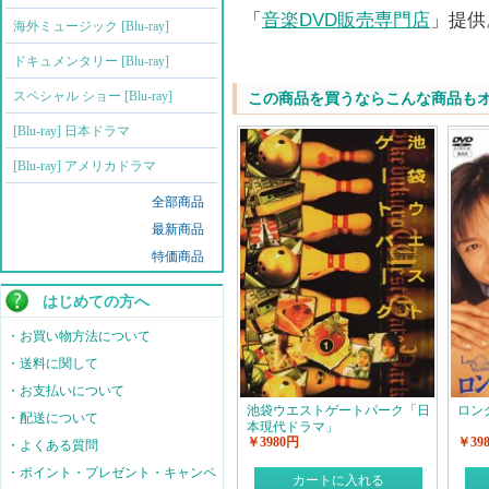
「
音楽DVD販売専門店
」提供
海外ミュージック [Blu-ray]
ドキュメンタリー [Blu-ray]
スペシャル ショー [Blu-ray]
この商品を買うならこんな商品も
[Blu-ray] 日本ドラマ
[Blu-ray] アメリカドラマ
全部商品
最新商品
特価商品
はじめての方へ
・お買い物方法について
・送料に関して
・お支払いについて
池袋ウエストゲートパーク「日
ロン
・配送について
本現代ドラマ」
￥3980円
￥39
・よくある質問
・ポイント・プレゼント・キャンペ
カートに入れる