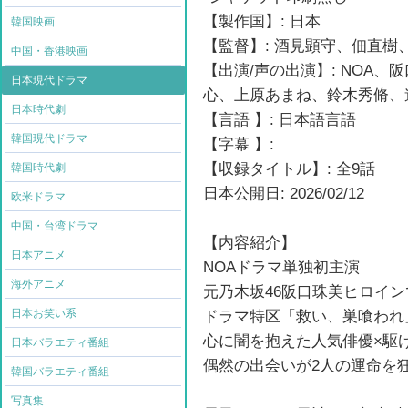
【製作国】: 日本
韓国映画
【監督】: 酒見顕守、佃直樹
中国・香港映画
【出演/声の出演】: NOA
日本現代ドラマ
心、上原あまね、鈴木秀脩、
日本時代劇
【言語 】: 日本語言語
韓国現代ドラマ
【字幕 】:
【収録タイトル】: 全9話
韓国時代劇
日本公開日: 2026/02/12
欧米ドラマ
中国・台湾ドラマ
【内容紹介】
日本アニメ
NOAドラマ単独初主演
海外アニメ
元乃木坂46阪口珠美ヒロイ
日本お笑い系
ドラマ特区「救い、巣喰われ
心に闇を抱えた人気俳優×駆
日本バラエティ番組
偶然の出会いが2人の運命を
韓国バラエティ番組
写真集