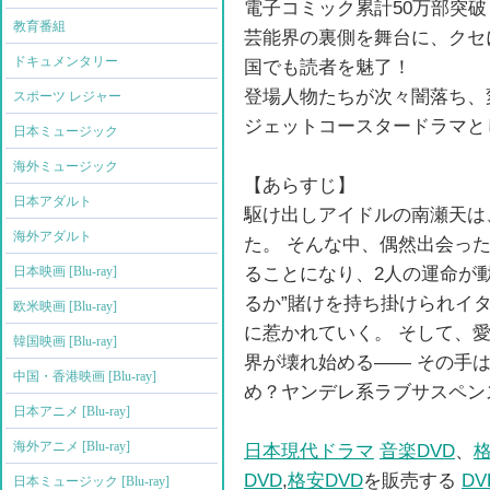
電子コミック累計50万部突
教育番組
芸能界の裏側を舞台に、クセ
ドキュメンタリー
国でも読者を魅了！
登場人物たちが次々闇落ち、
スポーツ レジャー
ジェットコースタードラマと
日本ミュージック
海外ミュージック
【あらすじ】
日本アダルト
駆け出しアイドルの南瀬天は
海外アダルト
た。 そんな中、偶然出会っ
ることになり、2人の運命が
日本映画 [Blu-ray]
るか”賭けを持ち掛けられイ
欧米映画 [Blu-ray]
に惹かれていく。 そして、
韓国映画 [Blu-ray]
界が壊れ始める―― その手
中国・香港映画 [Blu-ray]
め？ヤンデレ系ラブサスペン
日本アニメ [Blu-ray]
海外アニメ [Blu-ray]
日本現代ドラマ
音楽DVD
、
格
DVD
,
格安DVD
を販売する
D
日本ミュージック [Blu-ray]