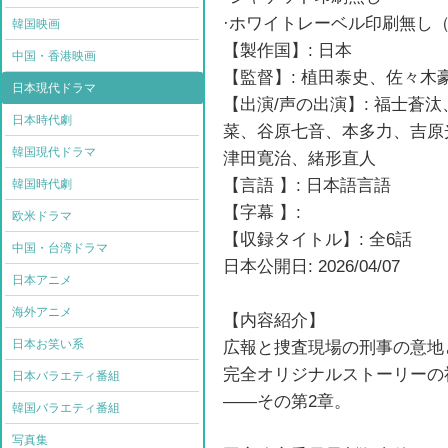
·ホワイトレーベル印刷無し（
韓国映画
【製作国】: 日本
中国・香港映画
【監督】: 植田泰史、佐々
日本現代ドラマ
【出演/声の出演】: 福士蒼
日本時代劇
菜、谷原七音、本多力、吉原
韓国現代ドラマ
津田寛治、緒形直人
【言語 】: 日本語言語
韓国時代劇
【字幕 】:
欧米ドラマ
【収録タイトル】: 全6話
中国・台湾ドラマ
日本公開日: 2026/04/07
日本アニメ
海外アニメ
【内容紹介】
日本お笑い系
広報と捜査現場の刑事の意地
完全オリジナルストーリーの
日本バラエティ番組
——その第2章。
韓国バラエティ番組
写真集