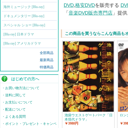
DVD
,
格安DVD
を販売する
D
海外ミュージック [Blu-ray]
「
音楽DVD販売専門店
」提供
ドキュメンタリー [Blu-ray]
スペシャル ショー [Blu-ray]
この商品を買うならこんな商品も
[Blu-ray] 日本ドラマ
[Blu-ray] アメリカドラマ
全部商品
最新商品
特価商品
はじめての方へ
・お買い物方法について
・送料に関して
・お支払いについて
・配送について
池袋ウエストゲートパーク「日
ロン
・よくある質問
本現代ドラマ」
￥3980円
￥39
・ポイント・プレゼント・キャンペ