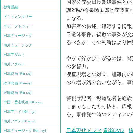
国家公安委員長刺殺事件とい
教育番組
課2係の今泉麟太郎と安藤直
ドキュメンタリー
になる。
加害者の供述、錯綜する情報
スポーツ レジャー
ラ遺体事件。複数の事案が交
日本ミュージック
るべきか、その判断はより困
海外ミュージック
日本アダルト
やがて浮かび上がるのは、警
海外アダルト
の影響力。
捜査現場との対立、組織内の
日本映画 [Blu-ray]
の立場が絡み合いながら、事
欧米映画 [Blu-ray]
韓国映画 [Blu-ray]
警視庁記者・報道記者を経験
中国・香港映画 [Blu-ray]
こまでもこだわり抜き、広報
日本アニメ [Blu-ray]
を、事件発生時のメディアの
海外アニメ [Blu-ray]
日本現代ドラマ
音楽DVD
、
格
日本ミュージック [Blu-ray]