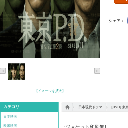
シェア：
【イメージを拡大】
カテゴリ
日本現代ドラマ
[DVD] 東
日本映画
欧米映画
·ジャケット印刷無し