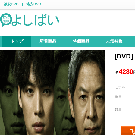
激安DVD
|
格安DVD
トップ
新着商品
特価商品
人気特集
[DVD
4280
￥
モデル:
重量:
数量