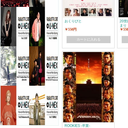
おくりびと
20
まり
￥550円
￥55
カートに入れる
ROOKIES -卒業-