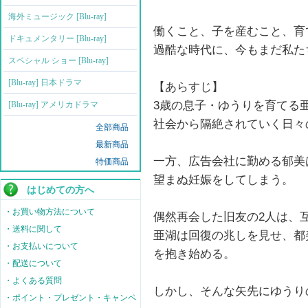
海外ミュージック [Blu-ray]
働くこと、子を産むこと、育
ドキュメンタリー [Blu-ray]
過酷な時代に、今もまだ私た
スペシャル ショー [Blu-ray]
[Blu-ray] 日本ドラマ
【あらすじ】
3歳の息子・ゆうりを育てる
[Blu-ray] アメリカドラマ
社会から隔絶されていく日々
全部商品
最新商品
一方、広告会社に勤める郁美
特価商品
望まぬ妊娠をしてしまう。
はじめての方へ
・お買い物方法について
偶然再会した旧友の2人は、
・送料に関して
亜湖は回復の兆しを見せ、都
・お支払いについて
を抱き始める。
・配送について
・よくある質問
しかし、そんな矢先にゆうり
・ポイント・プレゼント・キャンペ