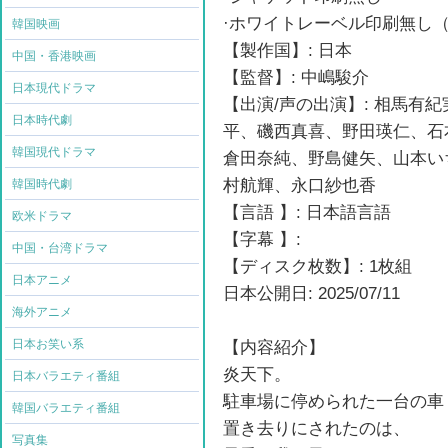
·ホワイトレーベル印刷無し（
韓国映画
【製作国】: 日本
中国・香港映画
【監督】: 中嶋駿介
日本現代ドラマ
【出演/声の出演】: 相馬有
日本時代劇
平、磯西真喜、野⽥瑛仁、石
韓国現代ドラマ
倉田奈純、野島健矢、⼭本い
村航輝、永⼝紗也⾹
韓国時代劇
【言語 】: 日本語言語
欧米ドラマ
【字幕 】:
中国・台湾ドラマ
【ディスク枚数】: 1枚組
日本アニメ
日本公開日: 2025/07/11
海外アニメ
日本お笑い系
【内容紹介】
炎天下。
日本バラエティ番組
駐車場に停められた一台の車
韓国バラエティ番組
置き去りにされたのは、
写真集