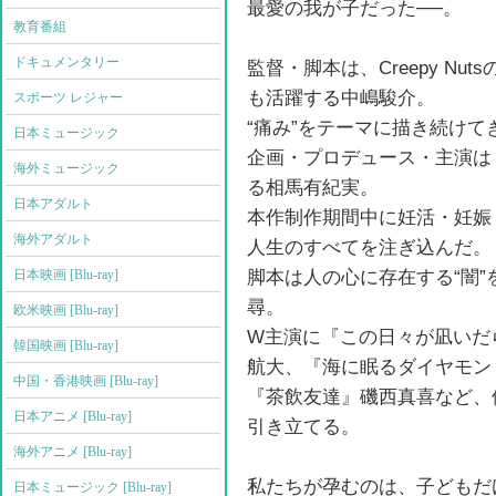
最愛の我が子だった──。
教育番組
ドキュメンタリー
監督・脚本は、Creepy N
も活躍する中嶋駿介。
スポーツ レジャー
“痛み”をテーマに描き続け
日本ミュージック
企画・プロデュース・主演は
海外ミュージック
る相馬有紀実。
日本アダルト
本作制作期間中に妊活・妊娠
海外アダルト
人生のすべてを注ぎ込んだ。
脚本は人の心に存在する“闇
日本映画 [Blu-ray]
尋。
欧米映画 [Blu-ray]
W主演に『この日々が凪いだ
韓国映画 [Blu-ray]
航大、『海に眠るダイヤモン
中国・香港映画 [Blu-ray]
『茶飲友達』磯西真喜など、
日本アニメ [Blu-ray]
引き立てる。
海外アニメ [Blu-ray]
私たちが孕むのは、子どもだ
日本ミュージック [Blu-ray]