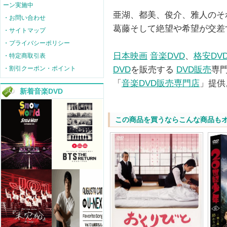
ーン実施中
亜湖、都美、俊介、雅人のそ
・お問い合わせ
葛藤そして絶望や希望が交差
・サイトマップ
・プライバシーポリシー
日本映画
音楽DVD
、
格安DV
・特定商取引表
DVD
を販売する
DVD販売
専
・割引クーポン・ポイント
「
音楽DVD販売専門店
」提供
新着音楽DVD
この商品を買うならこんな商品も