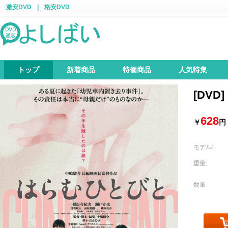
激安DVD
|
格安DVD
トップ
新着商品
特価商品
人気特集
[DV
628
￥
円
モデル:
重量:
数量