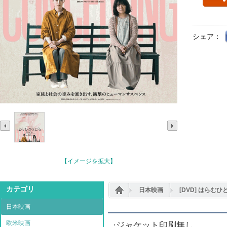
シェア：
【イメージを拡大】
カテゴリ
日本映画
[DVD] はらむひ
日本映画
欧米映画
·ジャケット印刷無し