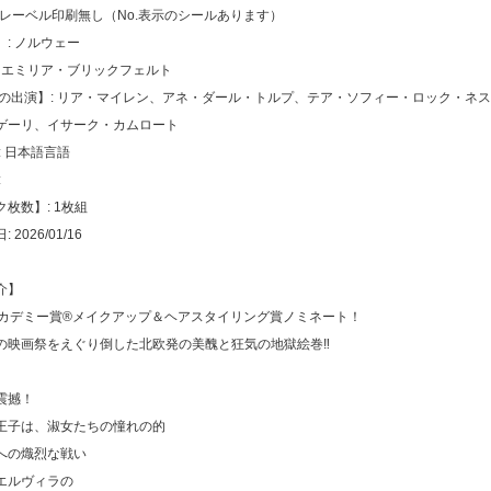
トレーベル印刷無し（No.表示のシールあります）
: ノルウェー
: エミリア・ブリックフェルト
声の出演】: リア・マイレン、アネ・ダール・トルプ、テア・ソフィー・ロック・ネ
ゲーリ、イサーク・カムロート
: 日本語言語
:
枚数】: 1枚組
2026/01/16
介】
アカデミー賞®メイクアップ＆ヘアスタイリング賞ノミネート！
の映画祭をえぐり倒した北欧発の美醜と狂気の地獄絵巻‼
震撼！
王子は、淑女たちの憧れの的
への熾烈な戦い
エルヴィラの