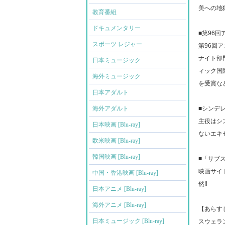
美への地
教育番組
ドキュメンタリー
■第96
スポーツ レジャー
第96回
ナイト部
日本ミュージック
ィック国
海外ミュージック
を受賞な
日本アダルト
海外アダルト
■シンデレ
主役はシ
日本映画 [Blu-ray]
ないエキ
欧米映画 [Blu-ray]
韓国映画 [Blu-ray]
■「サブスタ
映画サイ
中国・香港映画 [Blu-ray]
然‼
日本アニメ [Blu-ray]
海外アニメ [Blu-ray]
【あらす
日本ミュージック [Blu-ray]
スウェラ