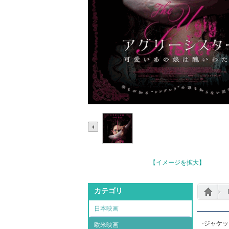
【イメージを拡大】
カテゴリ
日本映画
·ジャケ
欧米映画