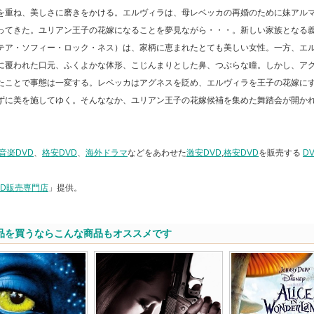
を重ね、美しさに磨きをかける。エルヴィラは、母レベッカの再婚のために妹アル
ってきた。ユリアン王子の花嫁になることを夢見ながら・・・。新しい家族となる
テア・ソフィー・ロック・ネス）は、家柄に恵まれたとても美しい女性。一方、エ
に覆われた口元、ふくよかな体形、こじんまりとした鼻、つぶらな瞳。しかし、ア
たことで事態は一変する。レベッカはアグネスを貶め、エルヴィラを王子の花嫁に
ずに美を施してゆく。そんななか、ユリアン王子の花嫁候補を集めた舞踏会が開か
。
音楽DVD
、
格安DVD
、
海外ドラマ
などをあわせた
激安DVD
,
格安DVD
を販売する
D
VD販売専門店
」提供。
品を買うならこんな商品もオススメです