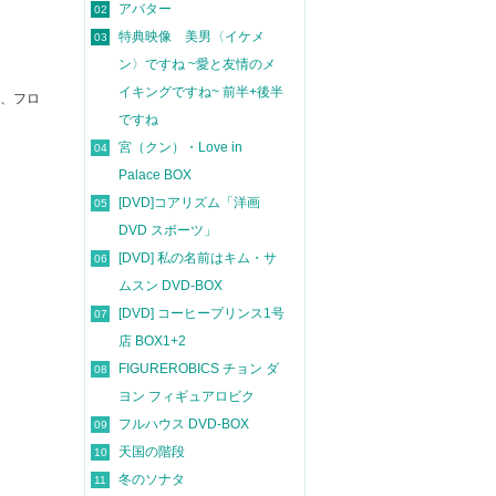
アバター
02
特典映像 美男〈イケメ
03
ン〉ですね ~愛と友情のメ
イキングですね~ 前半+後半
ス、フロ
ですね
宮（クン）・Love in
04
Palace BOX
[DVD]コアリズム「洋画
05
DVD スポーツ」
[DVD] 私の名前はキム・サ
06
ムスン DVD-BOX
[DVD] コーヒープリンス1号
07
店 BOX1+2
FIGUREROBICS チョン ダ
08
ヨン フィギュアロビク
フルハウス DVD-BOX
09
天国の階段
10
冬のソナタ
11