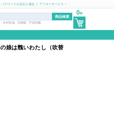
|
パスワードを忘れた場合
アフターサービス
0
件
ン
木村拓哉
宮崎駿
宇宙戦艦
いあの娘は醜いわたし（吹替