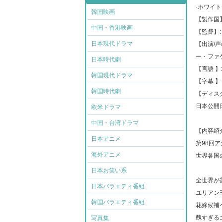
·ホワイ
韓国映画
【製作国】
中国・香港映画
【監督】
日本現代ドラマ
【出演/
ー・ファ
日本時代劇
【言語 】
韓国現代ドラマ
【字幕 】
韓国時代劇
【ディスク
日本公開日: 
欧米ドラマ
中国・台湾ドラマ
【内容紹
日本アニメ
第98回
海外アニメ
世界各国
日本お笑い系
全世界が
日本バラエティ番組
ユリアン
韓国バラエティ番組
花嫁候補
醜すぎる
写真集