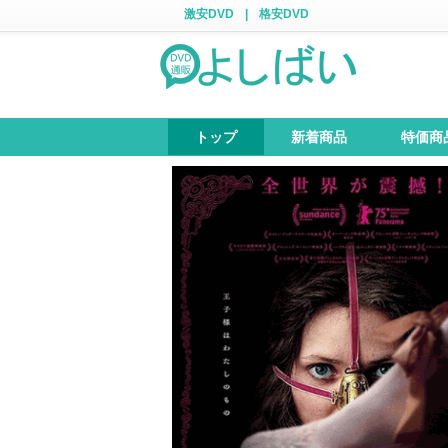
激安DVD
|
格安DVD
トップ
新着商品
特価商