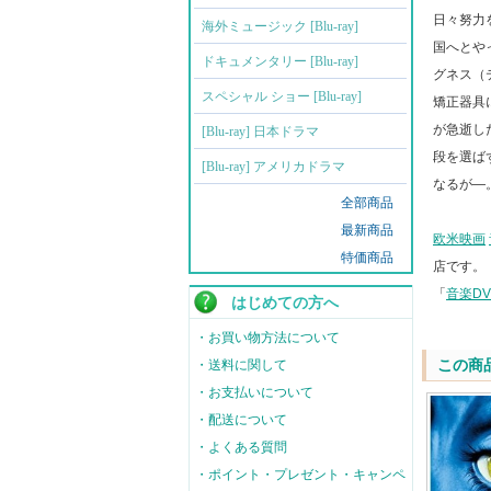
日々努力
海外ミュージック [Blu-ray]
国へとや
ドキュメンタリー [Blu-ray]
グネス（
スペシャル ショー [Blu-ray]
矯正器具
が急逝し
[Blu-ray] 日本ドラマ
段を選ば
[Blu-ray] アメリカドラマ
なるが―
全部商品
最新商品
欧米映画
特価商品
店です。
「
音楽D
はじめての方へ
・お買い物方法について
この商
・送料に関して
・お支払いについて
・配送について
・よくある質問
・ポイント・プレゼント・キャンペ