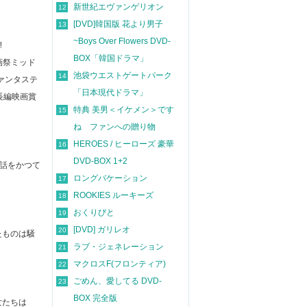
新世紀エヴァンゲリオン
12
[DVD]韓国版 花より男子
13
~Boys Over Flowers DVD-
‼
BOX「韓国ドラマ」
画祭ミッド
池袋ウエストゲートパーク
14
ァンタステ
「日本現代ドラマ」
長編映画賞
特典 美男＜イケメン＞です
15
ね ファンへの贈り物
HEROES / ヒーローズ 豪華
16
DVD-BOX 1+2
ぎ話をかつて
ロングバケーション
17
ROOKIES ルーキーズ
18
おくりびと
19
[DVD] ガリレオ
20
たものは騒
ラブ・ジェネレーション
21
マクロスF(フロンティア)
22
ごめん、愛してる DVD-
23
BOX 完全版
女たちは