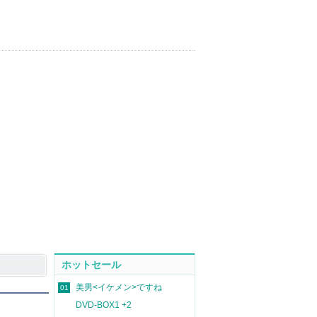
ホットセール
美男<イケメン>ですね
01
DVD-BOX1 +2