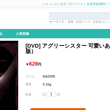
|
|
いらっしゃいませ!
[ログイン]
会員登録(無料)
キーワード：
相棒
韓国ドラマ
名探偵コナ
品
人気特集
[DVD] アグリーシスター 可愛
版）
628
￥
円
N42099
モデル:
0.1kg
重量:
数量