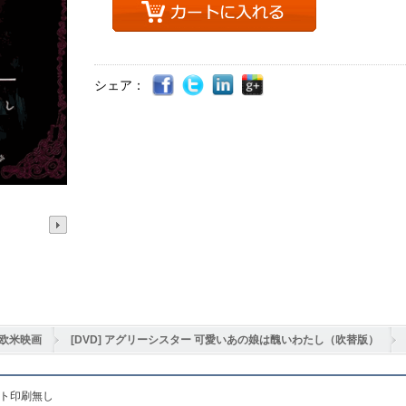
シェア：
欧米映画
[DVD] アグリーシスター 可愛いあの娘は醜いわたし（吹替版）
ット印刷無し