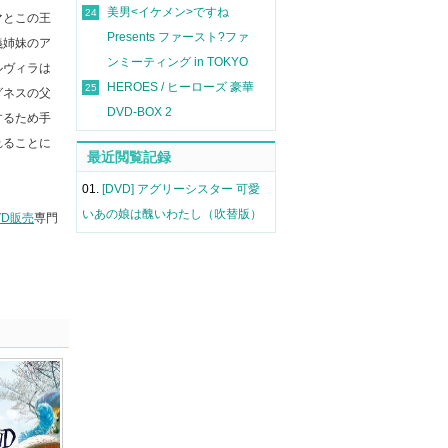
美男<イケメン>ですね
24
マとこの王
Presents ファースト?ファ
義姉妹のア
ンミーティング in TOKYO
ルヴィラは
HEROES / ヒーローズ 豪華
25
グネスの父
DVD-BOX 2
するため手
れることに
最近閲覧記録
01.
[DVD] アグリーシスター 可愛
いあの娘は醜いわたし（吹替版）
VD販売
専門