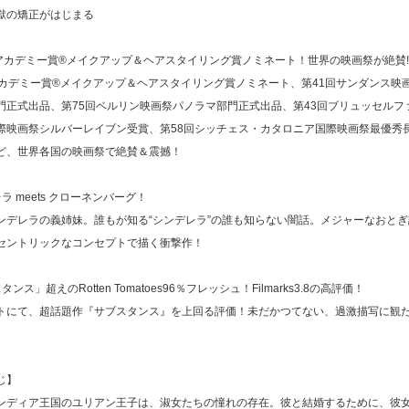
獄の矯正がはじまる
回アカデミー賞®メイクアップ＆ヘアスタイリング賞ノミネート！世界の映画祭が絶賛
アカデミー賞®メイクアップ＆ヘアスタイリング賞ノミネート、第41回サンダンス映
門正式出品、第75回ベルリン映画祭パノラマ部門正式出品、第43回ブリュッセルフ
際映画祭シルバーレイブン受賞、第58回シッチェス・カタロニア国際映画祭最優秀
ど、世界各国の映画祭で絶賛＆震撼！
ラ meets クローネンバーグ！
ンデレラの義姉妹。誰もが知る“シンデレラ”の誰も知らない闇話。メジャーなおと
セントリックなコンセプトで描く衝撃作！
ンス」超えのRotten Tomatoes96％フレッシュ！Filmarks3.8の高評価！
トにて、超話題作『サブスタンス』を上回る評価！未だかつてない、過激描写に観
じ】
ンディア王国のユリアン王子は、淑女たちの憧れの存在。彼と結婚するために、彼