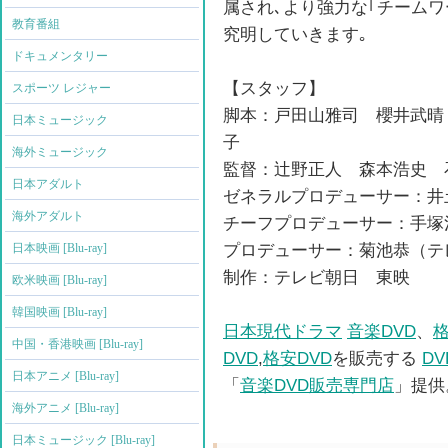
属され､より強力な｢チームワ
教育番組
究明していきます｡
ドキュメンタリー
【スタッフ】
スポーツ レジャー
脚本：戸田山雅司 櫻井武晴
日本ミュージック
子
海外ミュージック
監督：辻野正人 森本浩史 
日本アダルト
ゼネラルプロデューサー：井
海外アダルト
チーフプロデューサー：手塚
プロデューサー：菊池恭（テ
日本映画 [Blu-ray]
制作：テレビ朝日 東映
欧米映画 [Blu-ray]
韓国映画 [Blu-ray]
日本現代ドラマ
音楽DVD
、
格
中国・香港映画 [Blu-ray]
DVD
,
格安DVD
を販売する
D
日本アニメ [Blu-ray]
「
音楽DVD販売専門店
」提供
海外アニメ [Blu-ray]
日本ミュージック [Blu-ray]