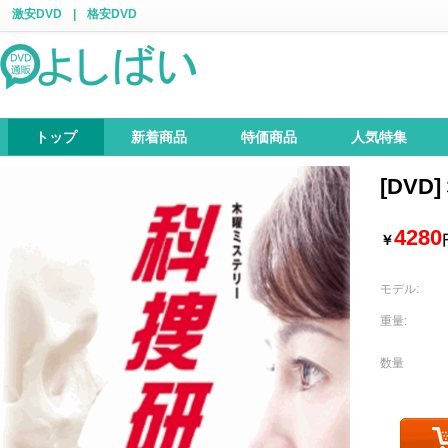
激安DVD
|
格安DVD
トップ
新着商品
特価商品
人気特集
[DVD
4280
￥
モデル:
重量:
数量