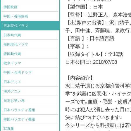
【製作国】: 日本
韓国映画
【監督】: 辻野正人、森本
中国・香港映画
【出演/声の出演】: 沢口靖
日本現代ドラマ
子、田中健、斉藤暁、泉政行
日本時代劇
【言語 】: 日本語言語
韓国現代ドラマ
【字幕 】:
【収録タイトル】: 全10話
韓国時代劇
日本公開日: 2010/07/08
欧米ドラマ
中国・台湾ドラマ
【内容紹介】
日本アニメ
沢口靖子演じる京都府警科学
海外アニメ
学”を武器に凶悪化・ハイテ
日本お笑い系
ーズです｡血痕・毛髪・皮膚
時には犯人が消し去った目に
日本バラエティ番組
決に結びつけていきます｡
韓国バラエティ番組
今シリーズから科捜研には若
写真集