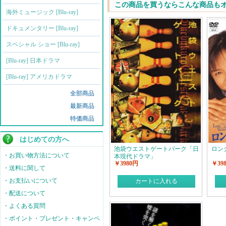
この商品を買うならこんな商品も
海外ミュージック [Blu-ray]
ドキュメンタリー [Blu-ray]
スペシャル ショー [Blu-ray]
[Blu-ray] 日本ドラマ
[Blu-ray] アメリカドラマ
全部商品
最新商品
特価商品
はじめての方へ
池袋ウエストゲートパーク「日
ロン
・お買い物方法について
本現代ドラマ」
￥3980円
￥39
・送料に関して
・お支払いについて
カートに入れる
・配送について
・よくある質問
・ポイント・プレゼント・キャンペ