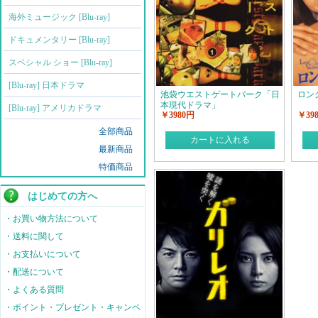
海外ミュージック [Blu-ray]
ドキュメンタリー [Blu-ray]
スペシャル ショー [Blu-ray]
[Blu-ray] 日本ドラマ
池袋ウエストゲートパーク「日
ロン
本現代ドラマ」
[Blu-ray] アメリカドラマ
￥3980円
￥39
全部商品
カートに入れる
最新商品
特価商品
はじめての方へ
・お買い物方法について
・送料に関して
・お支払いについて
・配送について
・よくある質問
・ポイント・プレゼント・キャンペ