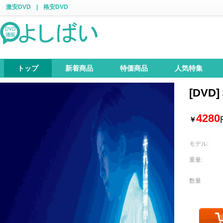
激安DVD
|
格安DVD
トップ
新着商品
特価商品
人気特集
[DVD
4280
￥
モデル:
重量:
数量