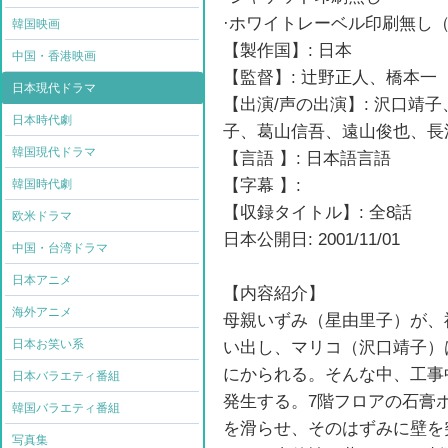
·ホワイトレーベル印刷無し（
韓国映画
【製作国】: 日本
中国・香港映画
【監督】: 辻野正人、橋本一
日本現代ドラマ
【出演/声の出演】: 沢口靖
日本時代劇
子、葛山信吾、遠山俊也、長
韓国現代ドラマ
【言語 】: 日本語言語
【字幕 】:
韓国時代劇
【収録タイトル】: 全8話
欧米ドラマ
日本公開日: 2001/11/01
中国・台湾ドラマ
日本アニメ
【内容紹介】
海外アニメ
母親いずみ（星由里子）が、
日本お笑い系
い出し、マリコ（沢口靖子）
にかられる。そんな中、工事
日本バラエティ番組
発生する。7階フロアの石膏
韓国バラエティ番組
を滑らせ、そのはずみに壁を
写真集