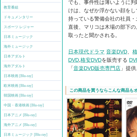
でも、事件性は薄いように判
教育番組
けは、なぜか浮かない顔をし
ドキュメンタリー
持っている警備会社の社員・
直後、マリコは木場の部下の
スポーツ レジャー
取ったと聞かされる。
日本ミュージック
海外ミュージック
日本現代ドラマ
音楽DVD
、
格
日本アダルト
DVD
,
格安DVD
を販売する
D
海外アダルト
「
音楽DVD販売専門店
」提供
日本映画 [Blu-ray]
欧米映画 [Blu-ray]
この商品を買うならこんな商品も
韓国映画 [Blu-ray]
中国・香港映画 [Blu-ray]
日本アニメ [Blu-ray]
海外アニメ [Blu-ray]
日本ミュージック [Blu-ray]