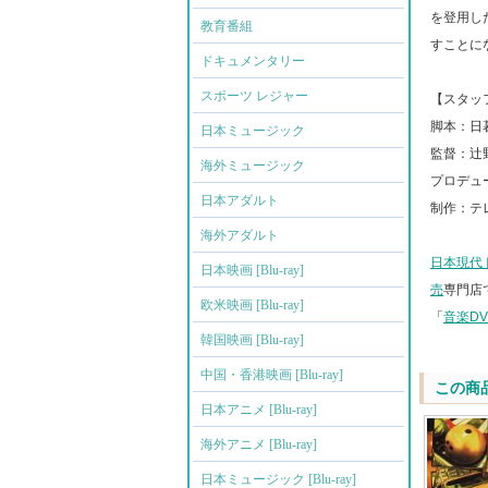
を登用し
教育番組
すことに
ドキュメンタリー
スポーツ レジャー
【スタッ
脚本：日
日本ミュージック
監督：辻
海外ミュージック
プロデュ
日本アダルト
制作：テ
海外アダルト
日本現代
日本映画 [Blu-ray]
売
専門店
欧米映画 [Blu-ray]
「
音楽D
韓国映画 [Blu-ray]
中国・香港映画 [Blu-ray]
この商
日本アニメ [Blu-ray]
海外アニメ [Blu-ray]
日本ミュージック [Blu-ray]