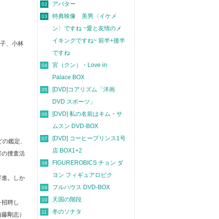
アバター
02
特典映像 美男〈イケメ
03
ン〉ですね ~愛と友情のメ
イキングですね~ 前半+後半
恵子、小林
ですね
宮（クン）・Love in
04
Palace BOX
[DVD]コアリズム「洋画
05
DVD スポーツ」
[DVD] 私の名前はキム・サ
06
ムスン DVD-BOX
[DVD] コーヒープリンス1号
07
どの鑑定、
店 BOX1+2
察の捜査活
FIGUREROBICS チョン ダ
08
ヨン フィギュアロビク
昇進。しか
フルハウス DVD-BOX
09
。
天国の階段
10
を招聘し
冬のソナタ
11
内藤剛志）