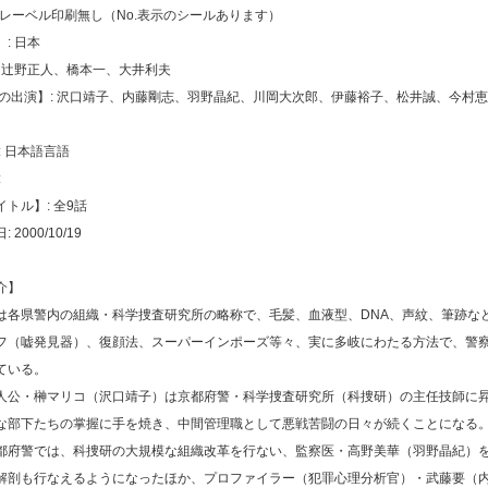
トレーベル印刷無し（No.表示のシールあります）
: 日本
: 辻野正人、橋本一、大井利夫
声の出演】: 沢口靖子、内藤剛志、羽野晶紀、川岡大次郎、伊藤裕子、松井誠、今村
: 日本語言語
:
トル】: 全9話
2000/10/19
介】
は各県警内の組織・科学捜査研究所の略称で、毛髪、血液型、DNA、声紋、筆跡な
フ（嘘発見器）、復顔法、スーパーインポーズ等々、実に多岐にわたる方法で、警
ている。
人公・榊マリコ（沢口靖子）は京都府警・科学捜査研究所（科捜研）の主任技師に
な部下たちの掌握に手を焼き、中間管理職として悪戦苦闘の日々が続くことになる
都府警では、科捜研の大規模な組織改革を行ない、監察医・高野美華（羽野晶紀）
解剖も行なえるようになったほか、プロファイラー（犯罪心理分析官）・武藤要（