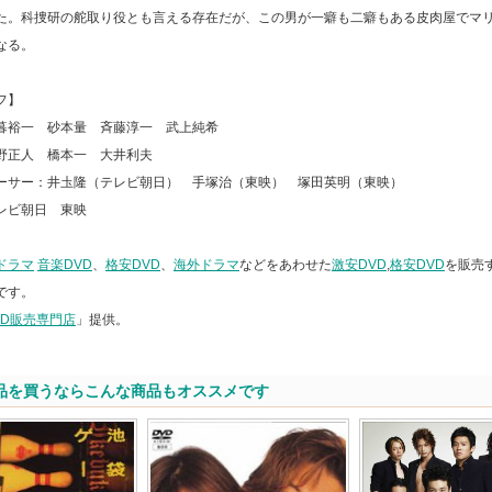
た。科捜研の舵取り役とも言える存在だが、この男が一癖も二癖もある皮肉屋でマ
なる。
フ】
暮裕一 砂本量 斉藤淳一 武上純希
野正人 橋本一 大井利夫
ーサー：井圡隆（テレビ朝日） 手塚治（東映） 塚田英明（東映）
レビ朝日 東映
ドラマ
音楽DVD
、
格安DVD
、
海外ドラマ
などをあわせた
激安DVD
,
格安DVD
を販売
です。
VD販売専門店
」提供。
品を買うならこんな商品もオススメです