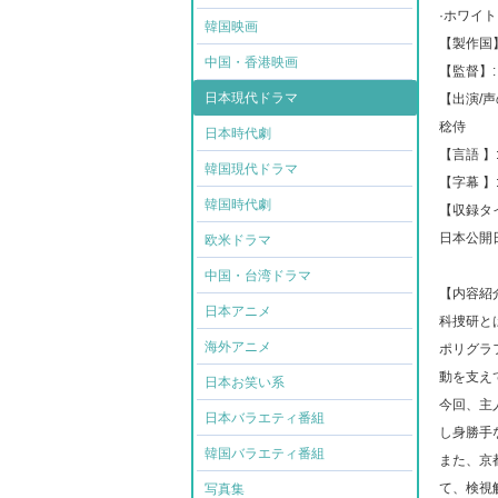
·ホワイ
韓国映画
【製作国】
中国・香港映画
【監督】
日本現代ドラマ
【出演/
稔侍
日本時代劇
【言語 】
韓国現代ドラマ
【字幕 】
韓国時代劇
【収録タイ
日本公開日: 
欧米ドラマ
中国・台湾ドラマ
【内容紹
日本アニメ
科捜研と
海外アニメ
ポリグラ
動を支え
日本お笑い系
今回、主
日本バラエティ番組
し身勝手
韓国バラエティ番組
また、京
て、検視
写真集