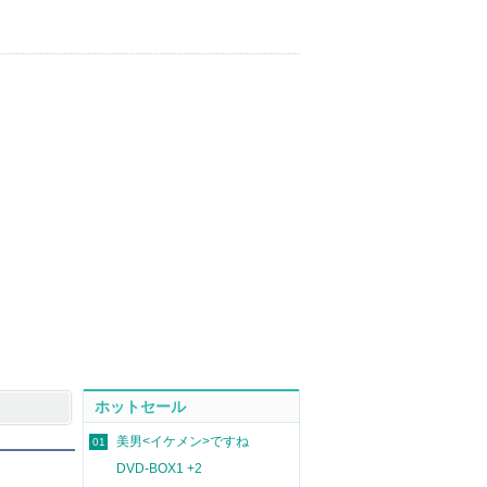
ホットセール
美男<イケメン>ですね
01
DVD-BOX1 +2