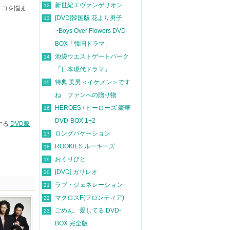
新世紀エヴァンゲリオン
12
リコを悩ま
[DVD]韓国版 花より男子
13
~Boys Over Flowers DVD-
BOX「韓国ドラマ」
池袋ウエストゲートパーク
14
「日本現代ドラマ」
特典 美男＜イケメン＞です
15
ね ファンへの贈り物
HEROES / ヒーローズ 豪華
16
DVD-BOX 1+2
する
DVD販
ロングバケーション
17
ROOKIES ルーキーズ
18
おくりびと
19
[DVD] ガリレオ
20
ラブ・ジェネレーション
21
マクロスF(フロンティア)
22
ごめん、愛してる DVD-
23
BOX 完全版