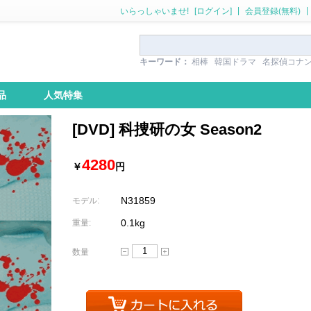
|
|
いらっしゃいませ!
[ログイン]
会員登録(無料)
キーワード：
相棒
韓国ドラマ
名探偵コナ
品
人気特集
[DVD] 科捜研の女 Season2
4280
￥
円
N31859
モデル:
0.1kg
重量:
数量