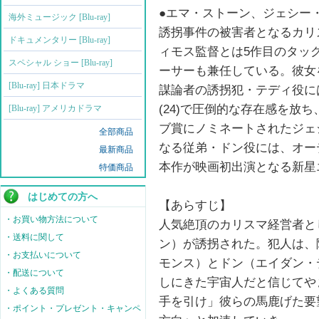
●エマ・ストーン、ジェシー
海外ミュージック [Blu-ray]
誘拐事件の被害者となるカリ
ドキュメンタリー [Blu-ray]
ィモス監督とは5作目のタッ
スペシャル ショー [Blu-ray]
ーサーも兼任している。彼女
[Blu-ray] 日本ドラマ
謀論者の誘拐犯・テディ役に
(24)で圧倒的な存在感を放ち
[Blu-ray] アメリカドラマ
ブ賞にノミネートされたジェ
全部商品
なる従弟・ドン役には、オー
最新商品
本作が映画初出演となる新星
特価商品
はじめての方へ
【あらすじ】
・お買い物方法について
人気絶頂のカリスマ経営者と
・送料に関して
ン）が誘拐された。犯人は、
・お支払いについて
モンス）とドン（エイダン・
・配送について
しにきた宇宙人だと信じてや
・よくある質問
手を引け」彼らの馬鹿げた要
・ポイント・プレゼント・キャンペ