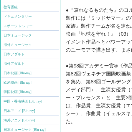
教育番組
●『哀れなるものたち』のヨ
ドキュメンタリー
製作には『ミッドサマー』の
家族』製作チームが名を連ね
スポーツ レジャー
映画『地球を守れ！』（03
日本ミュージック
イメント作品へとパワーアッ
海外ミュージック
のユーモアで描き出す、まさ
日本アダルト
海外アダルト
●第98回アカデミー賞®《作
第82回ヴェネチア国際映画
日本映画 [Blu-ray]
を集め、第83回ゴールデン
欧米映画 [Blu-ray]
メディ部門）、主演女優賞（
韓国映画 [Blu-ray]
ー・プレモンス）と、主要3
中国・香港映画 [Blu-ray]
は、作品賞、主演女優賞（エ
日本アニメ [Blu-ray]
シー）、作曲賞（イェルスキ
海外アニメ [Blu-ray]
た。
日本ミュージック [Blu-ray]