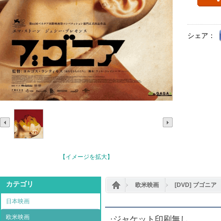
シェア：
【イメージを拡大】
カテゴリ
欧米映画
[DVD] ブゴニア
日本映画
欧米映画
·ジャケット印刷無し