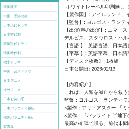
·ホワイトレーベル印刷無し（
韓国映画
【製作国】: アイルランド
中国・香港映画
【監督】: ヨルゴス・ランテ
日本現代ドラマ
【出演/声の出演】: エマ・
日本時代劇
デルビス、スタヴロス・ハル
韓国現代ドラマ
【言語 】: 英語言語、日本語
【字幕 】: 英語字幕、日本語
韓国時代劇
【ディスク枚数】: 1枚組
欧米ドラマ
日本公開日: 2026/02/13
中国・台湾ドラマ
日本アニメ
【内容紹介】
海外アニメ
これは、人類を滅亡から救う
日本お笑い系
監督：ヨルゴス・ランティモ
×製作：アリ・アスター 『ミ
日本バラエティ番組
×製作：『パラサイト 半地下
韓国バラエティ番組
最高の布陣で贈る、前代未聞
写真集