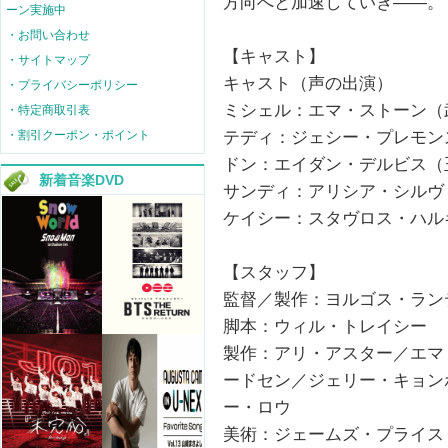
方向へと加速していき——。
ーン実施中
・お問い合わせ
【キャスト】
・サイトマップ
キャスト（声の出演）
・プライバシーポリシー
ミシェル：エマ・ストーン（
・特定商取引表
テディ：ジェシー・プレモン
・割引クーポン・ポイント
ドン：エイダン・デルビス（
新着音楽DVD
サンディ：アリシア・シルヴ
ケイシー：スタヴロス・ハル
【スタッフ】
監督／製作：ヨルゴス・ラン
脚本：ウィル・トレイシー
製作：アリ・アスター／エマ
ードセン／ジェリー・キョン
ー・ロウ
美術：ジェームズ・プライス