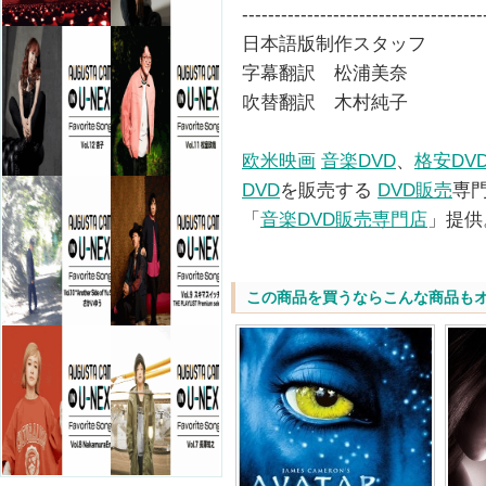
-------------------------------------
日本語版制作スタッフ
字幕翻訳 松浦美奈
吹替翻訳 木村純子
欧米映画
音楽DVD
、
格安DV
DVD
を販売する
DVD販売
専
「
音楽DVD販売専門店
」提供
この商品を買うならこんな商品も