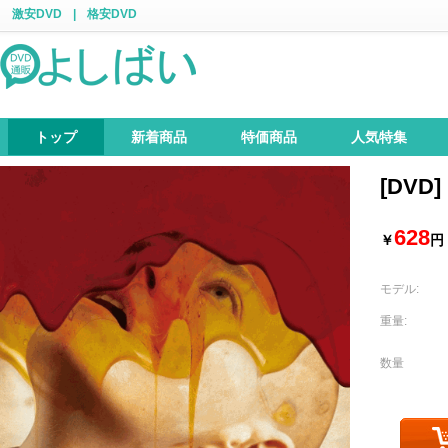
激安DVD
|
格安DVD
トップ
新着商品
特価商品
人気特集
[DVD
628
￥
円
モデル:
重量:
数量