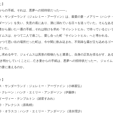
じ】
からの手紙。それは、悪夢への招待状だった――」
ス・サンダーランド（ジェレミー・アーヴィン）は、最愛の妻・メアリー（ハンナ
ダーソン）を失い、失意の底にあり、酒に溺れている日々を送っていた。そんなあ
妻から届いた一通の手紙…それは助けを求め「サイレントヒル」で待っているとい
イムスは、かつて二人で過ごし、愛し合った町「サイレントヒル」へと導かれる。
かつて思い出の場所だった町は、今や闇に飲み込まれ、不気味な霧が立ち込めるゴ
ていた。
し求める中で、ジェイムスは異形の怪物たちと遭遇し、自身の正気を揺るがす、ある
解き明かしていくことに…亡き妻からの手紙は、悪夢への招待状だったー。 ジェイム
の妻に逢えるのか。
ト】
ス・サンダーランド：ジェレミー・アーヴァイン（小林親弘）
・クレーン：ハンナ・エミリー・アンダーソン（伊藤静）
イーヴィー・テンプルトン（諸星すみれ）
ラ・アレクシス（原島梢）
ラ・オラスコ：ハンナ・エミリー・アンダーソン（清水理沙）