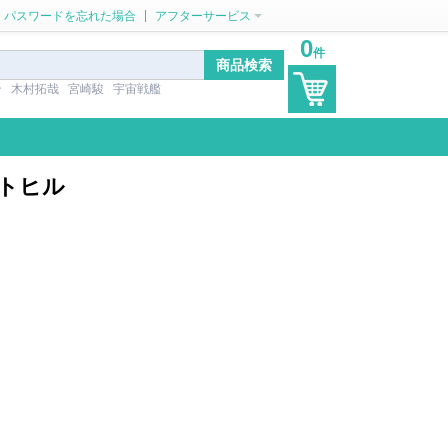
|
パスワードを忘れた場合
アフターサービス
0
件
ン
木村拓哉
宮崎駿
宇宙戦艦
ントヒル