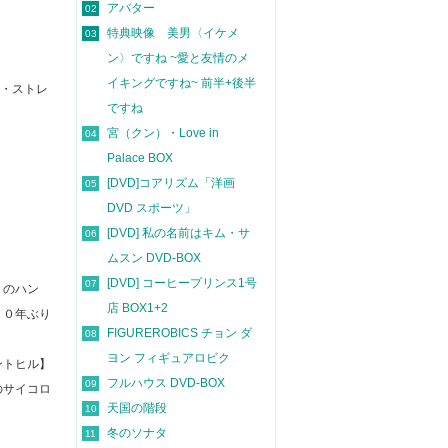
アバター
02
特典映像 美男〈イケメ
03
ン〉ですね ~愛と友情のメ
イキングですね~ 前半+後半
ト・ストレ
ですね
宮（クン）・Love in
04
Palace BOX
[DVD]コアリズム「洋画
05
DVD スポーツ」
[DVD] 私の名前はキム・サ
06
ムスン DVD-BOX
[DVD] コーヒープリンス1号
07
』のハン
店 BOX1+2
２０年ぶり
FIGUREROBICS チョン ダ
08
ヨン フィギュアロビク
ントヒル】
フルハウス DVD-BOX
09
のサイコロ
天国の階段
10
冬のソナタ
11