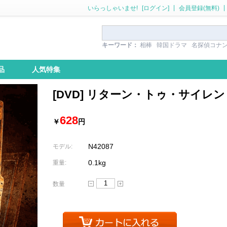
|
|
いらっしゃいませ!
[ログイン]
会員登録(無料)
キーワード：
相棒
韓国ドラマ
名探偵コナ
品
人気特集
[DVD] リターン・トゥ・サイレ
628
￥
円
N42087
モデル:
0.1kg
重量:
数量