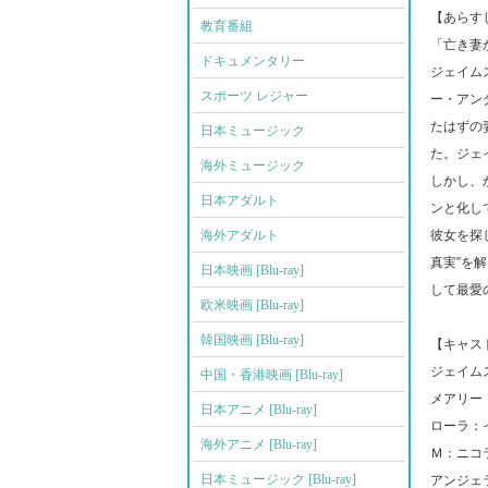
【あらす
教育番組
「亡き妻
ドキュメンタリー
ジェイム
スポーツ レジャー
ー・アン
たはずの
日本ミュージック
た。ジェ
海外ミュージック
しかし、
日本アダルト
ンと化し
海外アダルト
彼女を探
真実”を
日本映画 [Blu-ray]
して最愛
欧米映画 [Blu-ray]
韓国映画 [Blu-ray]
【キャス
ジェイム
中国・香港映画 [Blu-ray]
メアリー
日本アニメ [Blu-ray]
ローラ：
海外アニメ [Blu-ray]
Ｍ：ニコ
日本ミュージック [Blu-ray]
アンジェ