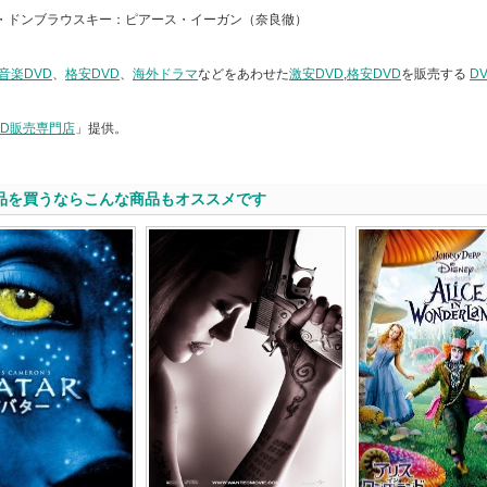
・ドンブラウスキー：ピアース・イーガン（奈良徹）
音楽DVD
、
格安DVD
、
海外ドラマ
などをあわせた
激安DVD
,
格安DVD
を販売する
D
VD販売専門店
」提供。
品を買うならこんな商品もオススメです