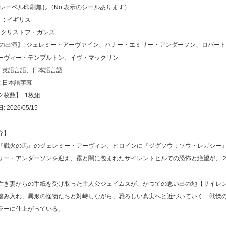
トレーベル印刷無し（No.表示のシールあります）
: イギリス
: クリストフ・ガンズ
声の出演】: ジェレミー・アーヴァイン、ハナー・エミリー・アンダーソン、ロバー
ーヴィー・テンプルトン、イヴ・マックリン
: 英語言語、日本語言語
: 日本語字幕
枚数】: 1枚組
2026/05/15
介】
『戦火の馬』のジェレミー・アーヴィン、ヒロインに『ジグソウ：ソウ・レガシー
リー・アンダーソンを迎え、霧と闇に包まれたサイレントヒルでの恐怖と絶望が、
亡き妻からの手紙を受け取った主人公ジェイムスが、かつての思い出の地【サイレ
踏み入れ、異形の怪物たちと対峙しながら、恐ろしい真実へと近づいていく…戦慄
ラーに仕上がっている。