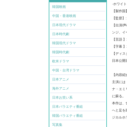
·ホワイ
韓国映画
【製作国】
中国・香港映画
【監督】
日本現代ドラマ
【出演/
ンジ、イ
日本時代劇
【言語 】
韓国現代ドラマ
【字幕 】
韓国時代劇
【ディスク
日本公開日: 
欧米ドラマ
中国・台湾ドラマ
【内容紹
日本アニメ
主演には
海外アニメ
ナ・エミ
に蘇る。
日本お笑い系
本作は、
日本バラエティ番組
へと足を
韓国バラエティ番組
ジカルホ
写真集