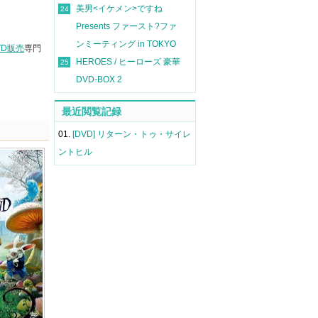
美男<イケメン>ですね
24
Presents ファースト?ファ
ンミーティング in TOKYO
VD販売
専門
HEROES / ヒーローズ 豪華
25
DVD-BOX 2
最近閲覧記録
01.
[DVD] リターン・トゥ・サイレ
ントヒル