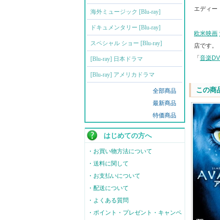
エディー
海外ミュージック [Blu-ray]
ドキュメンタリー [Blu-ray]
欧米映画
スペシャル ショー [Blu-ray]
店です。
「
音楽D
[Blu-ray] 日本ドラマ
[Blu-ray] アメリカドラマ
この商
全部商品
最新商品
特価商品
はじめての方へ
・お買い物方法について
・送料に関して
・お支払いについて
・配送について
・よくある質問
・ポイント・プレゼント・キャンペ