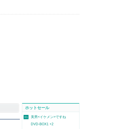
ホットセール
美男<イケメン>ですね
01
DVD-BOX1 +2