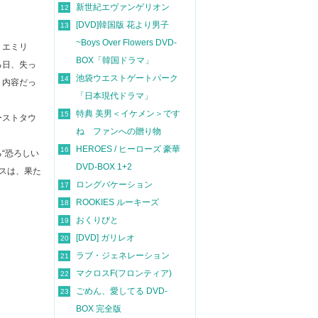
新世紀エヴァンゲリオン
12
[DVD]韓国版 花より男子
13
~Boys Over Flowers DVD-
・エミリ
BOX「韓国ドラマ」
る日、失っ
池袋ウエストゲートパーク
14
う内容だっ
「日本現代ドラマ」
特典 美男＜イケメン＞です
15
ーストタウ
ね ファンへの贈り物
HEROES / ヒーローズ 豪華
16
“恐ろしい
DVD-BOX 1+2
スは、果た
ロングバケーション
17
ROOKIES ルーキーズ
18
おくりびと
19
[DVD] ガリレオ
20
ラブ・ジェネレーション
21
マクロスF(フロンティア)
22
ごめん、愛してる DVD-
23
BOX 完全版