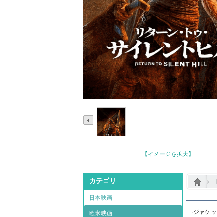
【イメージを拡大】
カテゴリ
日本映画
·ジャケ
欧米映画