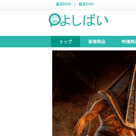
激安DVD
|
格安DVD
トップ
新着商品
特価商