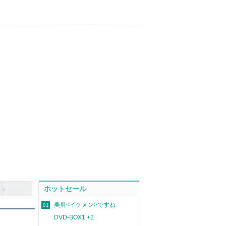
ホットセール
美男<イケメン>ですね
01
DVD-BOX1 +2