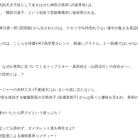
民的天才子役として名をはせた神田川美和 (川栄李奈) は、
し「隅田川道子」という別名で芸能事務所に仮採用される。
･犀川真一郎 (安田顕) から任されたのは、クセツヨ%26売れてない連中の集まる底辺
たのは、こじらせ俳優やKY高学歴タレント、勘違いグラドル…と一筋縄ではいかな
、なぜか美和に近づいてくるトップスター・真田祐士（山田涼介）の存在が──。
の目的とは…？
ージャーの木村三太 (千葉雄大) はいまいち役に立たないし、
･2部を統括する敏腕部長の川島玲子 (吉瀬美智子) からは長々と嫌味を言われ、美和
体がバレたら即クビという崖っぷち！
ばっても諦めず、ダメタレント達を再生せよ!!
郎監督による痛快業界コメディー！