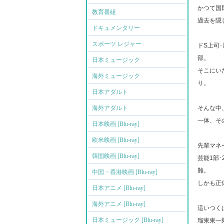
かつて国
教育番組
過去を隠
ドキュメンタリー
スポーツ レジャー
ドS上司
部。
日本ミュージック
そこにい
海外ミュージック
り。
日本アダルト
海外アダルト
そんな中
一体、そ
日本映画 [Blu-ray]
欧米映画 [Blu-ray]
先輩マネ
韓国映画 [Blu-ray]
芸能1部
難。
中国・香港映画 [Blu-ray]
しかも正
日本アニメ [Blu-ray]
海外アニメ [Blu-ray]
這いつく
日本ミュージック [Blu-ray]
瑠東東一