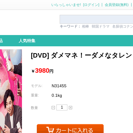
|
|
いらっしゃいませ!
[ログイン]
会員登録(無料)
キーワード：
相棒
韓国ドラマ
名探偵コナ
品
人気特集
[DVD] ダメマネ！ーダメなタ
3980
￥
円
N31455
モデル:
0.1kg
重量:
数量