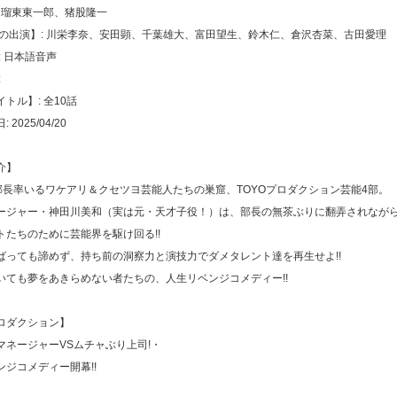
: 瑠東東一郎、猪股隆一
声の出演】: 川栄李奈、安田顕、千葉雄大、富田望生、鈴木仁、倉沢杏菜、古田愛理
: 日本語音声
:
トル】: 全10話
2025/04/20
介】
部長率いるワケアリ＆クセツヨ芸能人たちの巣窟、TOYOプロダクション芸能4部。
ージャー・神田川美和（実は元・天才子役！）は、部長の無茶ぶりに翻弄されなが
トたちのために芸能界を駆け回る!!
ばっても諦めず、持ち前の洞察力と演技力でダメタレント達を再生せよ!!
いても夢をあきらめない者たちの、人生リベンジコメディー!!
ロダクション】
マネージャーVSムチャぶり上司!・
ンジコメディー開幕!!