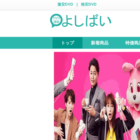
激安DVD
|
格安DVD
トップ
新着商品
特価商