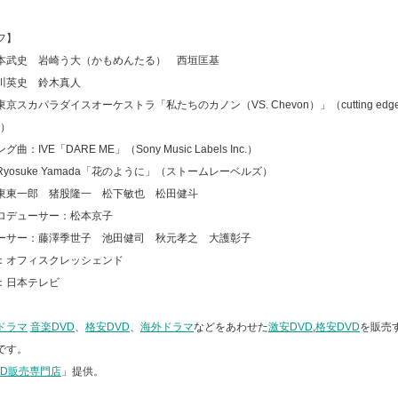
フ】
本武史 岩崎う大（かもめんたる） 西垣匡基
川英史 鈴木真人
京スカパラダイスオーケストラ「私たちのカノン（VS. Chevon）」（cutting edge/
D）
曲：IVE「DARE ME」（Sony Music Labels Inc.）
yosuke Yamada「花のように」（ストームレーベルズ）
東東一郎 猪股隆一 松下敏也 松田健斗
ロデューサー：松本京子
ーサー：藤澤季世子 池田健司 秋元孝之 大護彰子
：オフィスクレッシェンド
：日本テレビ
ドラマ
音楽DVD
、
格安DVD
、
海外ドラマ
などをあわせた
激安DVD
,
格安DVD
を販売
です。
VD販売専門店
」提供。