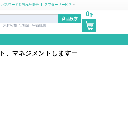
|
パスワードを忘れた場合
アフターサービス
0
件
ン
木村拓哉
宮崎駿
宇宙戦艦
レント、マネジメントしますー