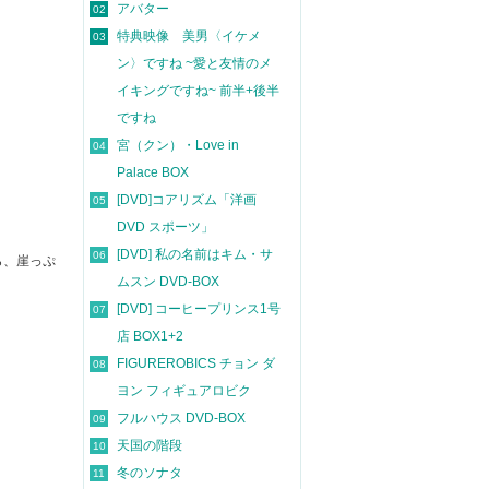
アバター
02
特典映像 美男〈イケメ
03
ン〉ですね ~愛と友情のメ
イキングですね~ 前半+後半
ですね
宮（クン）・Love in
04
Palace BOX
[DVD]コアリズム「洋画
05
DVD スポーツ」
[DVD] 私の名前はキム・サ
06
ら、崖っぷ
ムスン DVD-BOX
[DVD] コーヒープリンス1号
07
店 BOX1+2
FIGUREROBICS チョン ダ
08
ヨン フィギュアロビク
フルハウス DVD-BOX
09
天国の階段
10
冬のソナタ
11