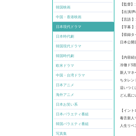
【監督】
韓国映画
【出演/
中国・香港映画
【言語 】
日本現代ドラマ
【字幕 】
【収録タイ
日本時代劇
日本公開日: 
韓国現代ドラマ
韓国時代劇
【内容紹
冷徹ドS
欧米ドラマ
新人マネ
中国・台湾ドラマ
ちタレン
日本アニメ
這いつく
海外アニメ
どん底に
日本お笑い系
【イント
日本バラエティ番組
毒舌新人
韓国バラエティ番組
人生リベ
写真集