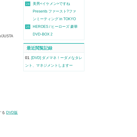
美男<イケメン>ですね
24
Presents ファースト?ファ
ンミーティング in TOKYO
HEROES / ヒーローズ 豪華
25
DVD-BOX 2
JUSTA
最近閲覧記録
01.
[DVD] ダメマネ！ーダメなタレ
ント、マネジメントしますー
する
DVD販