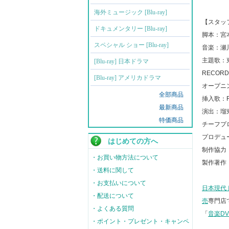
海外ミュージック [Blu-ray]
【スタッ
ドキュメンタリー [Blu-ray]
脚本：宮
スペシャル ショー [Blu-ray]
音楽：瀬
主題歌：東
[Blu-ray] 日本ドラマ
RECOR
[Blu-ray] アメリカドラマ
オープニング
全部商品
挿入歌：R
最新商品
演出：瑠
特価商品
チーフプ
プロデュ
はじめての方へ
制作協力
・お買い物方法について
製作著作
・送料に関して
・お支払いについて
日本現代
・配送について
売
専門店
・よくある質問
「
音楽D
・ポイント・プレゼント・キャンペ