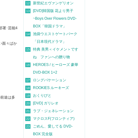
新世紀エヴァンゲリオン
12
[DVD]韓国版 花より男子
13
~Boys Over Flowers DVD-
BOX「韓国ドラマ」
部署･芸能4
池袋ウエストゲートパーク
14
「日本現代ドラマ」
い面々ばか
特典 美男＜イケメン＞です
15
ね ファンへの贈り物
HEROES / ヒーローズ 豪華
16
DVD-BOX 1+2
ロングバケーション
17
ROOKIES ルーキーズ
18
おくりびと
19
の前途は多
[DVD] ガリレオ
20
ラブ・ジェネレーション
21
マクロスF(フロンティア)
22
ごめん、愛してる DVD-
23
BOX 完全版