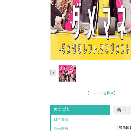
【イメージを拡大】
カテゴリ
日本映画
【製作国】
欧米映画