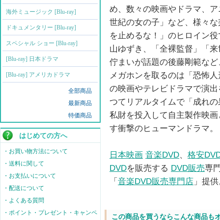
め、数々の映画やドラマ、ア
海外ミュージック [Blu-ray]
世紀の女の子」など、様々な
ドキュメンタリー [Blu-ray]
を止めるな！」のヒロイン役
スペシャル ショー [Blu-ray]
山ゆずき、「全裸監督」「来
[Blu-ray] 日本ドラマ
佇まいが話題の後藤剛範など
メガホンを取るのは「恐怖人
[Blu-ray] アメリカドラマ
の映画やテレビドラマで演出
全部商品
つてリアルタイムで「成れの
最新商品
私財を投入して自主製作映画
特価商品
す衝撃のヒューマンドラマ。
はじめての方へ
・お買い物方法について
日本映画
音楽DVD
、
格安DV
・送料に関して
DVD
を販売する
DVD販売
専
・お支払いについて
「
音楽DVD販売専門店
」提供
・配送について
・よくある質問
・ポイント・プレゼント・キャンペ
この商品を買うならこんな商品も