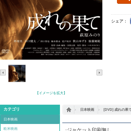
シェア：
【イメージを拡大】
カテゴリ
日本映画
[DVD] 成れの果
日本映画
欧米映画
·ジャケット印刷無し