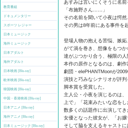
あすみは言いにくそうに名前
教育番組
「布施野さん……」
ドキュメンタリー
その名前を聞いて小夜は愕然
その男は8年前にある事件を
スポーツ レジャー
日本ミュージック
登場人物の抱える苦悩、嫉妬
海外ミュージック
がて渦を巻き、想像をもつか
日本アダルト
達がぶつかり合う、極限の人
海外アダルト
本作の原作となるのは、劇作
劇団・elePHANTMoonが
日本映画 [Blu-ray]
演技と巧みなシナリオが評判
欧米映画 [Blu-ray]
脚本賞を受賞した。
韓国映画 [Blu-ray]
主人公・小夜を演じるのは、
中国・香港映画 [Blu-ray]
上で」「花束みたいな恋をし
日本アニメ [Blu-ray]
数多くの話題作に出演してき
海外アニメ [Blu-ray]
女優となった彼女が、「お嬢
そして脇を支えるキャストに
日本ミュージック [Blu-ray]