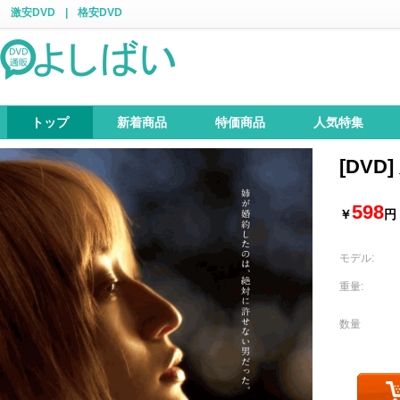
激安DVD
|
格安DVD
トップ
新着商品
特価商品
人気特集
[DVD
598
￥
円
モデル:
重量:
数量