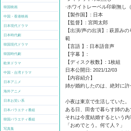
·ホワイトレーベル印刷無し（
韓国映画
【製作国】: 日本
中国・香港映画
【監督】: 宮岡太郎
日本現代ドラマ
【出演/声の出演】: 萩原み
日本時代劇
範
韓国現代ドラマ
【言語 】: 日本語音声
【字幕 】:
韓国時代劇
【ディスク枚数】: 1枚組
欧米ドラマ
日本公開日: 2021/12/03
中国・台湾ドラマ
【内容紹介】
日本アニメ
姉が婚約したのは、絶対に許
海外アニメ
日本お笑い系
小夜は東京で生活していた。
ある日、田舎で暮らす姉のあ
日本バラエティ番組
それは今度結婚するという内
韓国バラエティ番組
「おめでとう。何て人？」
写真集