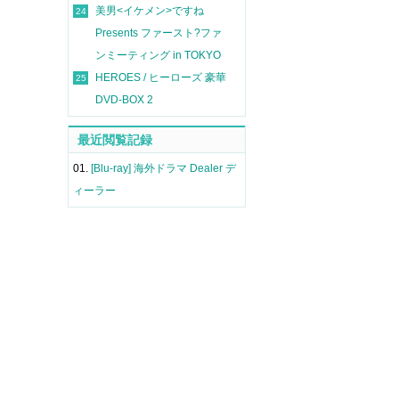
美男<イケメン>ですね
24
Presents ファースト?ファ
ンミーティング in TOKYO
HEROES / ヒーローズ 豪華
25
DVD-BOX 2
最近閲覧記録
01.
[Blu-ray] 海外ドラマ Dealer デ
ィーラー