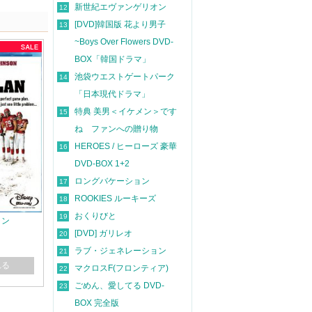
新世紀エヴァンゲリオン
12
[DVD]韓国版 花より男子
13
~Boys Over Flowers DVD-
BOX「韓国ドラマ」
池袋ウエストゲートパーク
14
「日本現代ドラマ」
特典 美男＜イケメン＞です
15
ね ファンへの贈り物
HEROES / ヒーローズ 豪華
16
DVD-BOX 1+2
ロングバケーション
17
ROOKIES ルーキーズ
18
おくりびと
19
ラン
[DVD] ガリレオ
20
ラブ・ジェネレーション
21
れる
マクロスF(フロンティア)
22
ごめん、愛してる DVD-
23
BOX 完全版