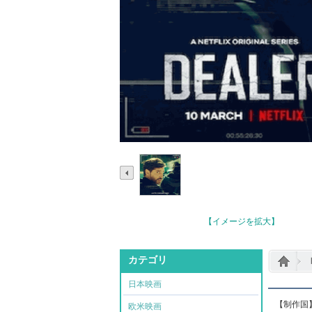
【イメージを拡大】
カテゴリ
日本映画
【制作国
欧米映画