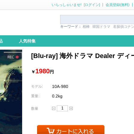
|
|
いらっしゃいませ!
[ログイン]
会員登録(無料)
キーワード：
相棒
韓国ドラマ
名探偵コナ
品
人気特集
[Blu-ray] 海外ドラマ Dealer デ
1980
￥
円
10A-980
モデル:
0.2kg
重量:
数量