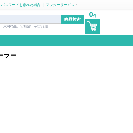
|
パスワードを忘れた場合
アフターサービス
0
件
ン
木村拓哉
宮崎駿
宇宙戦艦
ィーラー