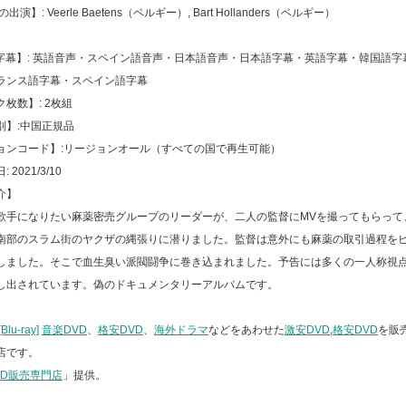
の出演】
: Veerle Baetens
（ベルギー）
, Bart Hollanders
（ベルギー）
字幕】
:
英語音声
・
スペイン語音声
・
日本語音声
・
日本語字幕
・
英語字幕
・
韓国語字
ランス語字幕
・
スペイン語字幕
ク枚数】
: 2
枚組
別】
:
中国正規品
ョンコード】
:
リージョンオール（すべての国で再生可能）
日
: 2021/3/10
介】
歌手になりたい麻薬密売グループのリーダーが、二人の監督に
MV
を撮ってもらって
南部のスラム街のヤクザの縄張りに潜りました。監督は意外にも麻薬の取引過程を
しました。そこで血生臭い派閥闘争に巻き込まれました。予告には多くの一人称視
し出されています。偽のドキュメンタリーアルバムです。
lu-ray]
音楽DVD
、
格安DVD
、
海外ドラマ
などをあわせた
激安DVD
,
格安DVD
を販
店です。
VD販売専門店
」提供。