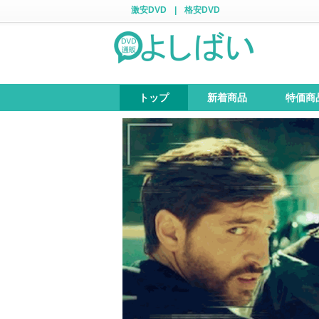
激安DVD
|
格安DVD
トップ
新着商品
特価商