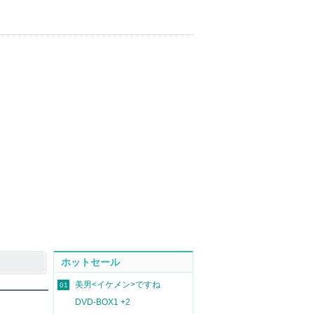
ホットセール
美男<イケメン>ですね
01
DVD-BOX1 +2