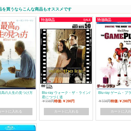
品を買うならこんな商品もオススメです
ay 最高の人生の見つけ方
Blu-ray ウォーク・ザ・ライン/
Blu-ray ゲーム・プ
君につづく道
￥550円
特価:￥200円
￥550円
特価:￥200円
カートに入れる
カートに入れる
カートに入