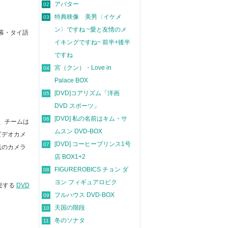
アバター
02
特典映像 美男〈イケメ
03
ン〉ですね ~愛と友情のメ
幕
・
タイ語
イキングですね~ 前半+後半
ですね
宮（クン）・Love in
04
Palace BOX
[DVD]コアリズム「洋画
05
DVD スポーツ」
[DVD] 私の名前はキム・サ
06
、チームは
ムスン DVD-BOX
ビデオカメ
[DVD] コーヒープリンス1号
07
点のカメラ
店 BOX1+2
FIGUREROBICS チョン ダ
08
ヨン フィギュアロビク
売する
DVD
フルハウス DVD-BOX
09
天国の階段
10
冬のソナタ
11