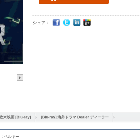
シェア：
欧米映画 [Blu-ray]
[Blu-ray] 海外ドラマ Dealer ディーラー
】
:
ベルギー