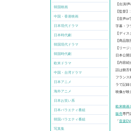
【出演
/
声
韓国映画
【監督】
:
中国・香港映画
【音声
or
日本現代ドラマ
字幕
・
フ
【ディス
日本時代劇
【商品類
韓国現代ドラマ
【リージ
韓国時代劇
日本公開
【内容紹
欧米ドラマ
話は饒舌
中国・台湾ドラマ
フランス
日本アニメ
ラで記録
海外アニメ
映像が映
日本お笑い系
欧米映画 [B
日本バラエティ番組
販売
専門
韓国バラエティ番組
「
音楽D
写真集