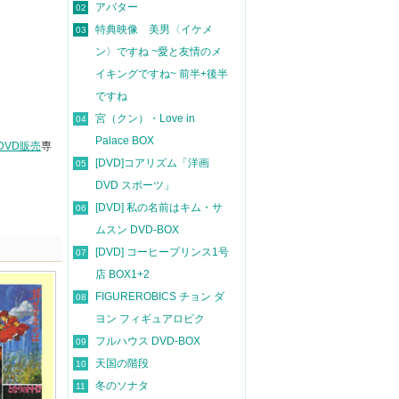
アバター
02
特典映像 美男〈イケメ
03
ン〉ですね ~愛と友情のメ
イキングですね~ 前半+後半
ですね
宮（クン）・Love in
04
Palace BOX
DVD販売
専
[DVD]コアリズム「洋画
05
DVD スポーツ」
[DVD] 私の名前はキム・サ
06
ムスン DVD-BOX
[DVD] コーヒープリンス1号
07
店 BOX1+2
FIGUREROBICS チョン ダ
08
ヨン フィギュアロビク
フルハウス DVD-BOX
09
天国の階段
10
冬のソナタ
11