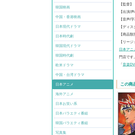
【監督】
韓国映画
【出演/
中国・香港映画
【音声/
日本現代ドラマ
【ディスク
【商品類
日本時代劇
【リージ
韓国現代ドラマ
日本アニ
韓国時代劇
門店です
「
音楽D
欧米ドラマ
中国・台湾ドラマ
この商
日本アニメ
海外アニメ
日本お笑い系
日本バラエティ番組
韓国バラエティ番組
写真集