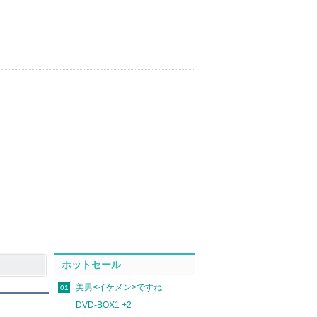
ホットセール
美男<イケメン>ですね
01
DVD-BOX1 +2