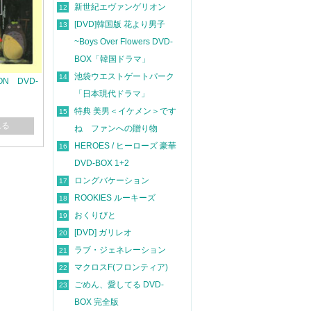
新世紀エヴァンゲリオン
12
[DVD]韓国版 花より男子
13
~Boys Over Flowers DVD-
BOX「韓国ドラマ」
池袋ウエストゲートパーク
14
ON DVD-
「日本現代ドラマ」
特典 美男＜イケメン＞です
15
れる
ね ファンへの贈り物
HEROES / ヒーローズ 豪華
16
DVD-BOX 1+2
ロングバケーション
17
ROOKIES ルーキーズ
18
おくりびと
19
[DVD] ガリレオ
20
ラブ・ジェネレーション
21
マクロスF(フロンティア)
22
ごめん、愛してる DVD-
23
BOX 完全版