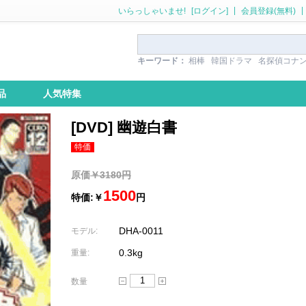
|
|
いらっしゃいませ!
[ログイン]
会員登録(無料)
キーワード：
相棒
韓国ドラマ
名探偵コナ
品
人気特集
[DVD] 幽遊白書
特価
原価
￥3180円
1500
特価:￥
円
DHA-0011
モデル:
0.3kg
重量:
数量