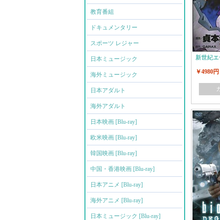
教育番組
ドキュメンタリー
スポーツ レジャー
新世紀エ
日本ミュージック
￥4980円
海外ミュージック
日本アダルト
海外アダルト
日本映画 [Blu-ray]
欧米映画 [Blu-ray]
韓国映画 [Blu-ray]
中国・香港映画 [Blu-ray]
日本アニメ [Blu-ray]
海外アニメ [Blu-ray]
日本ミュージック [Blu-ray]