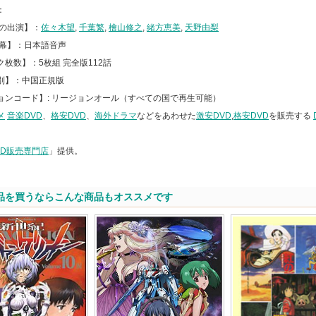
：
声の出演】：
佐々木望
,
千葉繁
,
檜山修之
,
緒方恵美
,
天野由梨
字幕】：日本語音声
枚数】：5枚組 完全版112話
別】：中国正規版
ョンコード】: リージョンオール（すべての国で再生可能）
メ
音楽DVD
、
格安DVD
、
海外ドラマ
などをあわせた
激安DVD
,
格安DVD
を販売する
。
VD販売専門店
」提供。
品を買うならこんな商品もオススメです