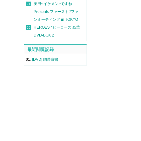
美男<イケメン>ですね
24
Presents ファースト?ファ
ンミーティング in TOKYO
HEROES / ヒーローズ 豪華
25
DVD-BOX 2
最近閲覧記録
01.
[DVD] 幽遊白書