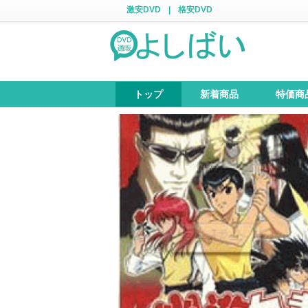
激安DVD
|
格安DVD
トップ
新着商品
特価商