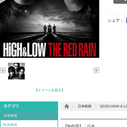
シェア：
【イメージを拡大】
カテゴリ
日本映画
[DVD] HiGH & 
日本映画
欧米映画
【制作国】：日本