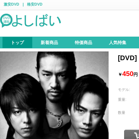
激安DVD
|
格安DVD
トップ
新着商品
特価商品
人気特集
[DVD]
450
￥
円
モデル:
重量:
数量