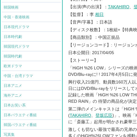
【出演
/
声の出演】：
TAKAHIRO
、
韓国映画
【監督】：李
相日
中国・香港映画
【音声
/
字幕】：日本語
日本現代ドラマ
【ディスク枚数】：
1
枚組
+
【特典
日本時代劇
【商品類別】：中国正規品
【リージョンコード】
:
リージョン
韓国現代ドラマ
日本公開日
: 2017/04/05
韓国時代劇
【ストーリー】
欧米ドラマ
「
HiGH %26 LOW
」シリーズの映
DVD/Blu-ray
に
! ! 2017
年
4
月
5
日に
中国・台湾ドラマ
興行収入
21
億円、動員数
160
万人以
日本アニメ
日には
DVD/Blu-ray
をリリースして
記録した映画「
HiGH %26 LOW TH
海外アニメ
RED RAIN
」の 待望の商品化が決定
日本お笑い系
第二弾のメインキャストは「
HiGH 
日本バラエティ番組
(
TAKAHIRO
、
登坂広臣
)
」。映画「
に「斎藤工」起用が明かされ豪華三
韓国バラエティ番組
激しくも切ない最強で最高の兄弟の
写真集
多くの
HiGH%26LOW
ファンを感動