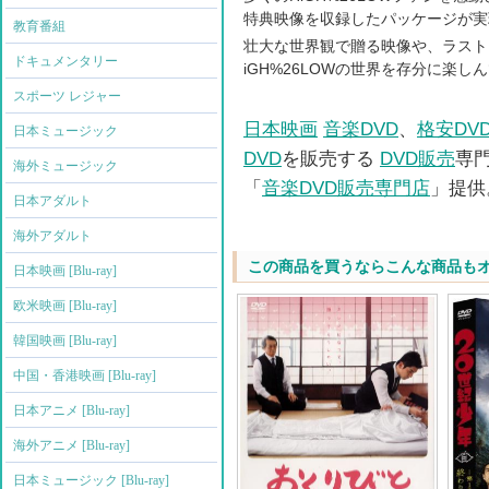
特典映像を収録したパッケージが実
教育番組
壮大な世界観で贈る映像や、ラスト
ドキュメンタリー
iGH%26LOW
の世界を存分に楽しん
スポーツ レジャー
日本映画
音楽DVD
、
格安DV
日本ミュージック
DVD
を販売する
DVD販売
専
海外ミュージック
「
音楽DVD販売専門店
」提供
日本アダルト
海外アダルト
この商品を買うならこんな商品も
日本映画 [Blu-ray]
欧米映画 [Blu-ray]
韓国映画 [Blu-ray]
中国・香港映画 [Blu-ray]
日本アニメ [Blu-ray]
海外アニメ [Blu-ray]
日本ミュージック [Blu-ray]