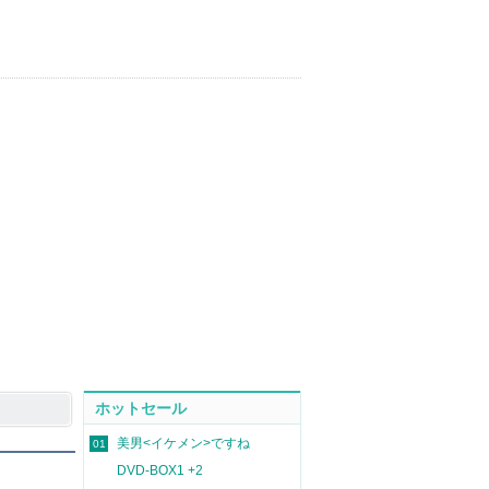
ホットセール
美男<イケメン>ですね
01
DVD-BOX1 +2