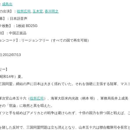
：
成島出
声の出演】：
役所広司
,
玉木宏
,
香川照之
字幕】：日本語音声
枚数】：1枚組 BD25G
別】：中国正規品
ョンコード】: リージョンフリー（すべての国で再生可能）
2012/07/13
リー】
（昭和14年）夏。
三国同盟」締結の声に日本は大きく揺れていた。それを強硬に主張する陸軍、マス
軍次官山本五十六（
役所広司
）、海軍大臣米内光政（柄本 明）、軍務局長井上成美
その「世論」に敢然と異を唱えた。
イツと手を組めばアメリカとの戦争は避けられず、十倍の国力を持つ国と戦えば、
。
を賭した反対で、三国同盟問題は立ち消えとなり、山本五十六は聯合艦隊司令長官