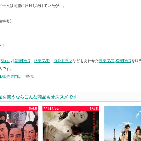
五十六は同盟に反対し続けていたが…。
像特典】
ット
lu-ray]
音楽DVD
、
格安DVD
、
海外ドラマ
などをあわせた
激安DVD
,
格安DVD
を販
店です。
VD販売専門店
」提供。
品を買うならこんな商品もオススメです