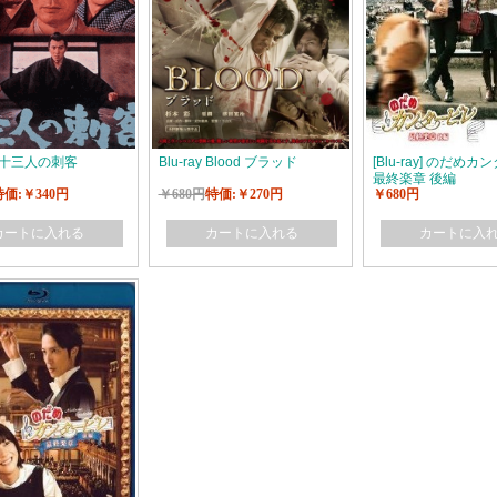
ay] 十三人の刺客
Blu-ray Blood ブラッド
[Blu-ray] のだめ
最終楽章 後編
特価:￥340円
￥680円
特価:￥270円
￥680円
カートに入れる
カートに入れる
カートに入