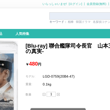
|
|
いらっしゃいませ!
[ログイン]
会員登録(無料)
キーワード：
相棒
韓国ドラマ
名探偵コナ
品
人気特集
[Blu-ray] 聯合艦隊司令長官 
の真実-
480
￥
円
LGD-0759(20B4-47)
モデル:
0.1kg
重量:
数量