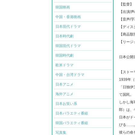
【監督】
韓国映画
【出演/
中国・香港映画
【音声/
日本現代ドラマ
【ディスク
【商品類
日本時代劇
【リージ
韓国現代ドラマ
韓国時代劇
日本公開日:
欧米ドラマ
【ストー
中国・台湾ドラマ
1939年
日本アニメ
「日独伊
海外アニメ
て国民。
しかし海
日本お笑い系
郎）は、
日本バラエティ番組
日本がド
韓国バラエティ番組
びる……
彼らの命
写真集