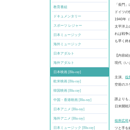
「長門」
教育番組
ドイツの
ドキュメンタリー
1940
スポーツ レジャー
太平洋上
れは戦争
日本ミュージック
も早く終
海外ミュージック
日本アダルト
【内容紹
海外アダルト
現代（い
日本映画 [Blu-ray]
主演、
役
欧米映画 [Blu-ray]
空前のス
韓国映画 [Blu-ray]
誰よりも
中国・香港映画 [Blu-ray]
日米開戦
日本アニメ [Blu-ray]
海外アニメ [Blu-ray]
役所広司
日本ミュージック [Blu-ray]
ツと手を