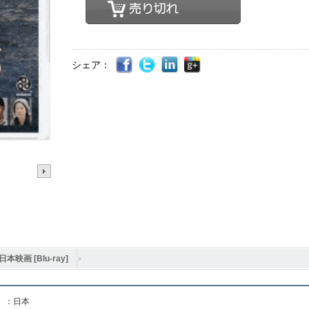
シェア：
日本映画 [Blu-ray]
ray] 聯合艦隊司令長官 山本五十六 -太平洋戦争70年目の真実-
】：日本