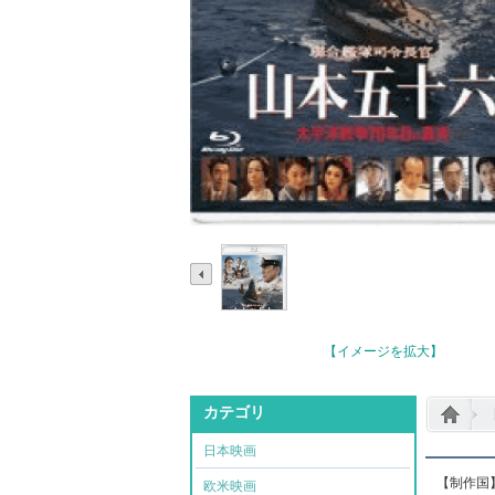
【イメージを拡大】
カテゴリ
日本映画
[Blu-
【制作国
欧米映画