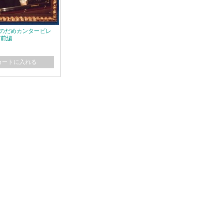
ay] のだめカンタービレ
 前編
カートに入れる