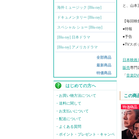
と、山本
海外ミュージック [Blu-ray]
ドキュメンタリー [Blu-ray]
【毎回映
スペシャル ショー [Blu-ray]
●特報
●予告
[Blu-ray] 日本ドラマ
●TVスポ
[Blu-ray] アメリカドラマ
全部商品
日本映画 [B
最新商品
販売
専門
特価商品
「
音楽D
はじめての方へ
この商
・お買い物方法について
・送料に関して
・お支払いについて
・配送について
・よくある質問
・ポイント・プレゼント・キャンペ