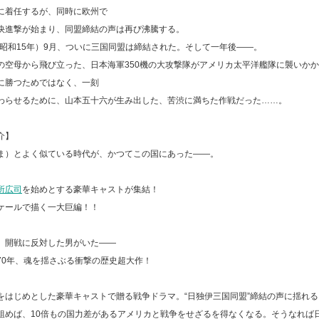
に着任するが、同時に欧州で
快進撃が始まり、同盟締結の声は再び沸騰する。
年（昭和15年）9月、ついに三国同盟は締結された。そして一年後――。
の空母から飛び立った、日本海軍350機の大攻撃隊がアメリカ太平洋艦隊に襲いか
に勝つためではなく、一刻
わらせるために、山本五十六が生み出した、苦渋に満ちた作戦だった……。
介】
ま）とよく似ている時代が、かつてこの国にあった――。
所広司
を始めとする豪華キャストが集結！
ケールで描く一大巨編！！
、開戦に反対した男がいた――
70年、魂を揺さぶる衝撃の歴史超大作！
をはじめとした豪華キャストで贈る戦争ドラマ。“日独伊三国同盟”締結の声に揺れ
組めば、10倍もの国力差があるアメリカと戦争をせざるを得なくなる。そうなれば