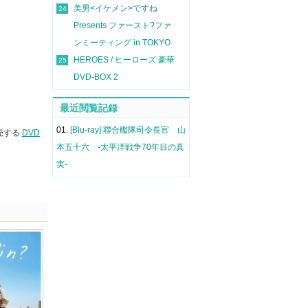
美男<イケメン>ですね
24
Presents ファースト?ファ
ンミーティング in TOKYO
HEROES / ヒーローズ 豪華
25
DVD-BOX 2
最近閲覧記録
01.
[Blu-ray] 聯合艦隊司令長官 山
売する
DVD
本五十六 -太平洋戦争70年目の真
実-