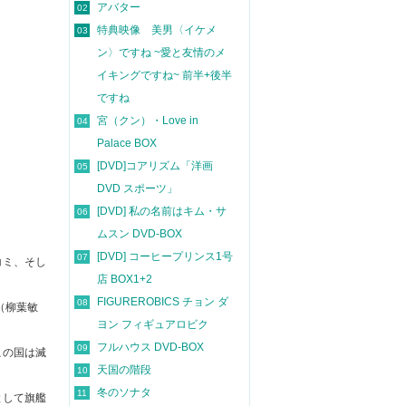
アバター
02
特典映像 美男〈イケメ
03
ン〉ですね ~愛と友情のメ
イキングですね~ 前半+後半
ですね
宮（クン）・Love in
04
Palace BOX
[DVD]コアリズム「洋画
05
DVD スポーツ」
[DVD] 私の名前はキム・サ
06
ムスン DVD-BOX
[DVD] コーヒープリンス1号
07
コミ、そし
店 BOX1+2
FIGUREROBICS チョン ダ
08
（柳葉敏
ヨン フィギュアロビク
フルハウス DVD-BOX
09
この国は滅
天国の階段
10
冬のソナタ
11
として旗艦