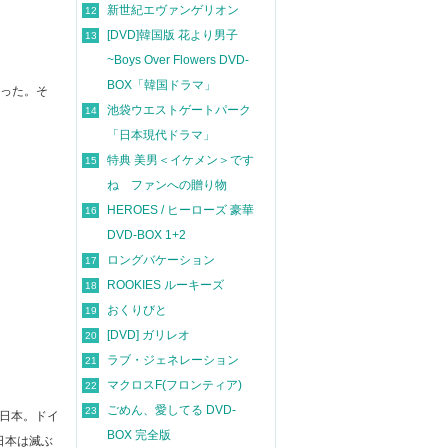
新世紀エヴァンゲリオン
12
[DVD]韓国版 花より男子
13
~Boys Over Flowers DVD-
BOX「韓国ドラマ」
かった。そ
池袋ウエストゲートパーク
14
「日本現代ドラマ」
特典 美男＜イケメン＞です
15
ね ファンへの贈り物
HEROES / ヒーローズ 豪華
16
DVD-BOX 1+2
ロングバケーション
17
ROOKIES ルーキーズ
18
おくりびと
19
[DVD] ガリレオ
20
ラブ・ジェネレーション
21
マクロスF(フロンティア)
22
ごめん、愛してる DVD-
23
る日本。ドイ
BOX 完全版
日本は滅ぶ