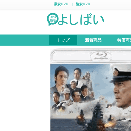
激安DVD
|
格安DVD
トップ
新着商品
特価商