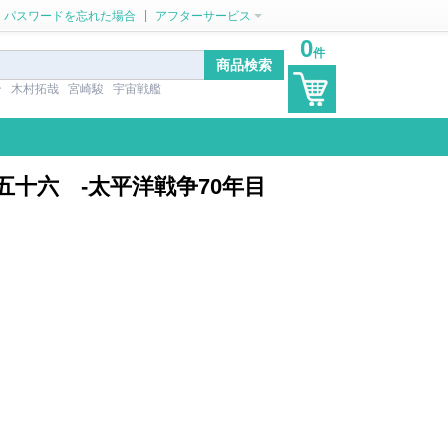
|
パスワードを忘れた場合
アフターサービス
0
件
ン
木村拓哉
宮崎駿
宇宙戦艦
山本五十六 -太平洋戦争70年目