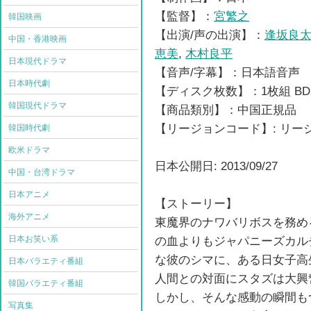
【監督】：
宮繁之
韓国映画
【出演/声の出演】：
逢坂良
中国・香港映画
恵美
,
木村良平
日本現代ドラマ
【音声/字幕】：日本語音声
日本時代劇
【ディスク枚数】：1枚組 BD
韓国現代ドラマ
【商品類別】：中国正規品
【リージョンコード】: リ
韓国時代劇
欧米ドラマ
日本公開日: 2013/09/27
中国・台湾ドラマ
日本アニメ
【ストーリー】
海外アニメ
東魔界のナワバリボスを務め
日本お笑い系
の血よりもジャパニーズカル
な彼のシマに、ある日女子高
日本バラエティ番組
人間との対面にスタズは大興
韓国バラエティ番組
しかし、そんな感動の瞬間も
写真集