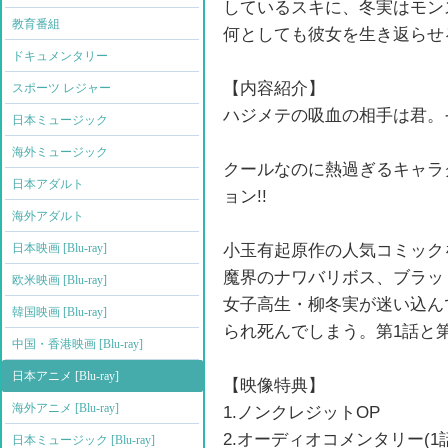
しているスキに、冬実はモン
教育番組
何としても彼女を生き返らせると
ドキュメンタリー
【内容紹介】
スポーツ レジャー
ハジメテの吸血の相手は君。
日本ミュージック
海外ミュージック
クールなのに熱過ぎるキャラ
日本アダルト
ョン!!
海外アダルト
小玉有起原作の人気コミック
日本映画 [Blu-ray]
魔界のナワバリボス、ブラッ
欧米映画 [Blu-ray]
女子高生・柳冬実が迷い込ん
韓国映画 [Blu-ray]
られ死んでしまう。第1話と
中国・香港映画 [Blu-ray]
日本アニメ [Blu-ray]
【映像特典】
海外アニメ [Blu-ray]
1.ノンクレジットOP
2.オーディオコメンタリー(1
日本ミュージック [Blu-ray]