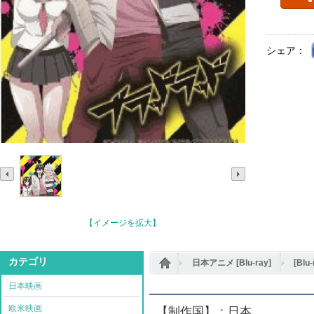
シェア：
【イメージを拡大】
カテゴリ
日本アニメ [Blu-ray]
[Bl
日本映画
欧米映画
【制作国】：日本