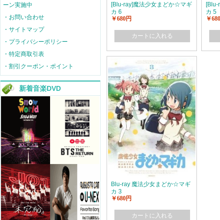
[Blu-ray]魔法少女まどか☆マギ
[Bl
ーン実施中
カ 6
カ 5
・お問い合わせ
￥680円
￥68
・サイトマップ
カートに入れる
・プライバシーポリシー
・特定商取引表
・割引クーポン・ポイント
新着音楽DVD
Blu-ray 魔法少女まどか☆マギ
カ 3
￥680円
カートに入れる