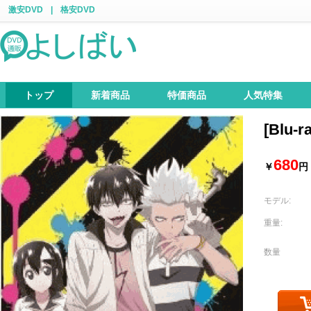
激安DVD
|
格安DVD
トップ
新着商品
特価商品
人気特集
[Blu
680
￥
円
モデル:
重量:
数量