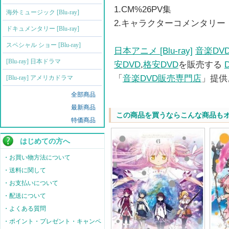
1.CM%26PV集
海外ミュージック [Blu-ray]
2.キャラクターコメンタリー
ドキュメンタリー [Blu-ray]
スペシャル ショー [Blu-ray]
日本アニメ [Blu-ray]
音楽DV
[Blu-ray] 日本ドラマ
安DVD
,
格安DVD
を販売する
「
音楽DVD販売専門店
」提供
[Blu-ray] アメリカドラマ
全部商品
最新商品
この商品を買うならこんな商品も
特価商品
はじめての方へ
・お買い物方法について
・送料に関して
・お支払いについて
・配送について
・よくある質問
・ポイント・プレゼント・キャンペ