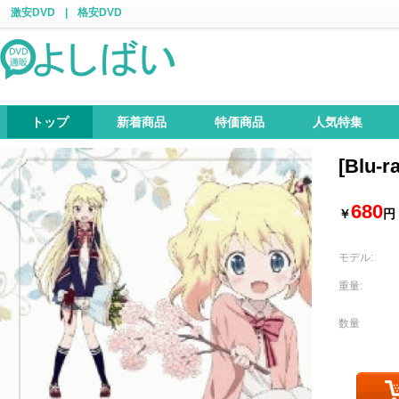
激安DVD
|
格安DVD
トップ
新着商品
特価商品
人気特集
[Blu
680
￥
円
モデル:
重量:
数量