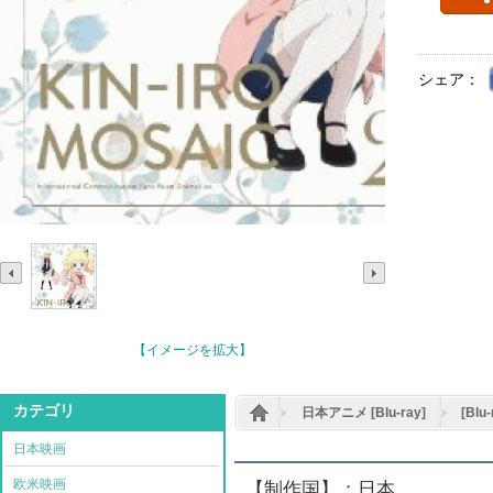
シェア：
【イメージを拡大】
カテゴリ
日本アニメ [Blu-ray]
[Bl
日本映画
欧米映画
【制作国】：日本