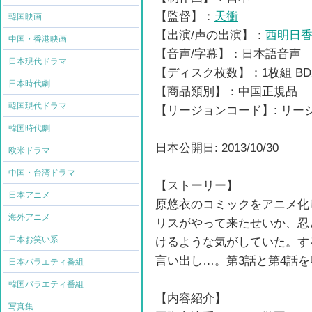
【監督】：
天衝
韓国映画
【出演/声の出演】：
西明日
中国・香港映画
【音声/字幕】：日本語音声
日本現代ドラマ
【ディスク枚数】：1枚組 BD
日本時代劇
【商品類別】：中国正規品
韓国現代ドラマ
【リージョンコード】: リ
韓国時代劇
日本公開日: 2013/10/30
欧米ドラマ
中国・台湾ドラマ
【ストーリー】
日本アニメ
原悠衣のコミックをアニメ化
海外アニメ
リスがやって来たせいか、忍
日本お笑い系
けるような気がしていた。す
言い出し…。第3話と第4話を
日本バラエティ番組
韓国バラエティ番組
【内容紹介】
写真集