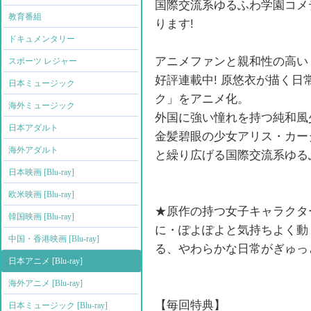
国際交流系ゆるふわ学園コメ
教育番組
ります!
ドキュメンタリー
アニメファンと親和性の高い「
スポーツ レジャー
好評連載中! 原悠衣が描く日
日本ミュージック
ク」をアニメ化。
海外ミュージック
外国に強い憧れを持つ純和風
日本アダルト
金髪碧眼の少女アリス・カー
海外アダルト
と繰り広げる国際交流系ゆる
日本映画 [Blu-ray]
欧米映画 [Blu-ray]
★原作の持つ女子キャラクタ
韓国映画 [Blu-ray]
に・ぽよぽよと気持ちよく動
中国・香港映画 [Blu-ray]
る、やわらかな日常がぎゅっ
日本アニメ [Blu-ray]
海外アニメ [Blu-ray]
【毎回特典】
日本ミュージック [Blu-ray]