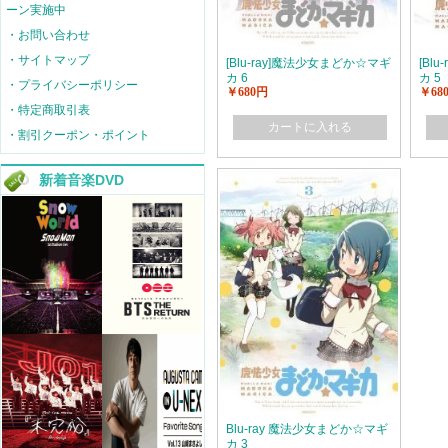
ーン実施中
・お問い合わせ
・サイトマップ
[Blu-ray]魔法少女まどか☆マギ
[Bl
カ 6
カ 5
・プライバシーポリシー
￥680円
￥68
・特定商取引表
カートに入れる
・割引クーポン・ポイント
新着音楽DVD
Blu-ray 魔法少女まどか☆マギ
カ 3