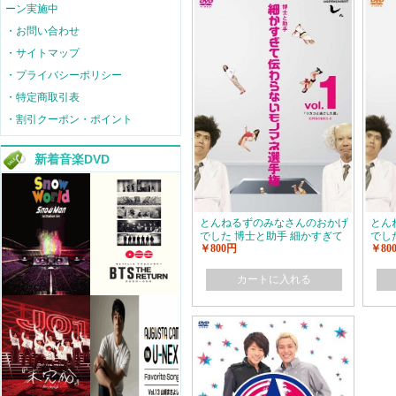
ーン実施中
・お問い合わせ
・サイトマップ
・プライバシーポリシー
・特定商取引表
・割引クーポン・ポイント
新着音楽DVD
とんねるずのみなさんのおかげ
とん
でした 博士と助手 細かすぎて
でし
￥800円
￥80
伝わらないモノマネ選手権
伝わ
vol.1-vol.3
vol.4
カートに入れる