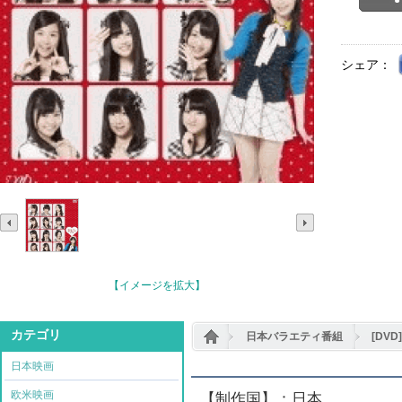
シェア：
【イメージを拡大】
カテゴリ
日本バラエティ番組
[DVD
日本映画
欧米映画
【制作国】：日本