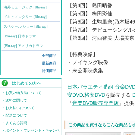
【第4回】 島田晴香
海外ミュージック [Blu-ray]
【第5回】 梅田彩佳
ドキュメンタリー [Blu-ray]
【第6回】 生駒里奈(乃木坂46
スペシャル ショー [Blu-ray]
【第7回】 デビューシングルを
[Blu-ray] 日本ドラマ
【第8回】 河西智美 大場美奈 (
[Blu-ray] アメリカドラマ
【特典映像】
全部商品
・メイキング映像
最新商品
・未公開映像集
特価商品
はじめての方へ
日本バラエティ番組
音楽DV
・お買い物方法について
安DVD
,
格安DVD
を販売する
・送料に関して
「
音楽DVD販売専門店
」提供
・お支払いについて
・配送について
・よくある質問
この商品を買うならこんな商品も
・ポイント・プレゼント・キャンペ