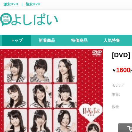
激安DVD
|
格安DVD
トップ
新着商品
特価商品
人気特集
[DVD
1600
￥
モデル:
重量:
数量