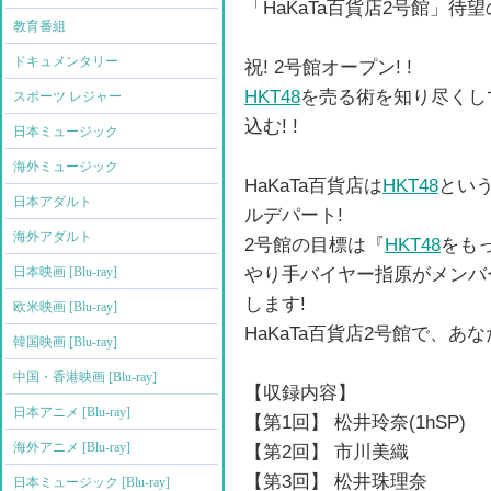
「HaKaTa百貨店2号館」待望の
教育番組
ドキュメンタリー
祝! 2号館オープン! !
HKT48
を売る術を知り尽くし
スポーツ レジャー
込む! !
日本ミュージック
海外ミュージック
HaKaTa百貨店は
HKT48
とい
日本アダルト
ルデパート!
海外アダルト
2号館の目標は『
HKT48
をも
やり手バイヤー指原がメンバ
日本映画 [Blu-ray]
します!
欧米映画 [Blu-ray]
HaKaTa百貨店2号館で、あ
韓国映画 [Blu-ray]
中国・香港映画 [Blu-ray]
【収録内容】
日本アニメ [Blu-ray]
【第1回】 松井玲奈(1hSP)
海外アニメ [Blu-ray]
【第2回】 市川美織
【第3回】 松井珠理奈
日本ミュージック [Blu-ray]