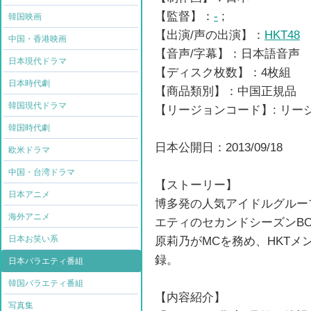
【監督】：
-
;
韓国映画
【出演/声の出演】：
HKT48
中国・香港映画
【音声/字幕】：日本語音声
日本現代ドラマ
【ディスク枚数】：4枚組
日本時代劇
【商品類別】：中国正規品
韓国現代ドラマ
【リージョンコード】: リ
韓国時代劇
日本公開日：2013/09/18
欧米ドラマ
中国・台湾ドラマ
【ストーリー】
日本アニメ
博多発の人気アイドルグルー
海外アニメ
エティのセカンドシーズンBO
日本お笑い系
原莉乃がMCを務め、HKTメ
録。
日本バラエティ番組
韓国バラエティ番組
【内容紹介】
写真集