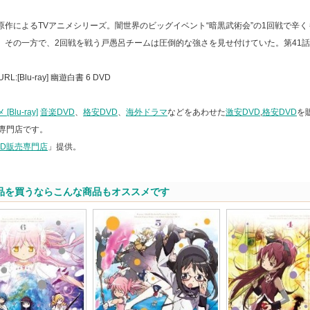
原作によるTVアニメシリーズ。闇世界のビッグイベント“暗黒武術会”の1回戦で辛
。その一方で、2回戦を戦う戸愚呂チームは圧倒的な強さを見せ付けていた。第41話
。
L:[Blu-ray] 幽遊白書 6 DVD
Blu-ray]
音楽DVD
、
格安DVD
、
海外ドラマ
などをあわせた
激安DVD
,
格安DVD
を
専門店です。
VD販売専門店
」提供。
品を買うならこんな商品もオススメです