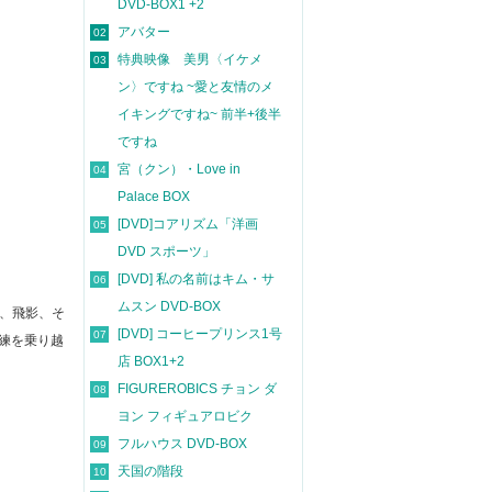
DVD-BOX1 +2
アバター
02
特典映像 美男〈イケメ
03
ン〉ですね ~愛と友情のメ
イキングですね~ 前半+後半
ですね
宮（クン）・Love in
04
Palace BOX
[DVD]コアリズム「洋画
05
DVD スポーツ」
[DVD] 私の名前はキム・サ
06
ムスン DVD-BOX
馬、飛影、そ
[DVD] コーヒープリンス1号
07
練を乗り越
店 BOX1+2
FIGUREROBICS チョン ダ
08
ヨン フィギュアロビク
フルハウス DVD-BOX
09
天国の階段
10