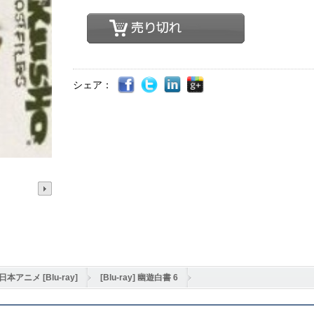
シェア：
日本アニメ [Blu-ray]
[Blu-ray] 幽遊白書 6