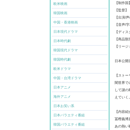
【制作国
欧米映画
【監督】
韓国映画
【出演/
中国・香港映画
【音声/
日本現代ドラマ
【ディスク
【商品類
日本時代劇
【リージ
韓国現代ドラマ
韓国時代劇
日本公開日: 
欧米ドラマ
【ストー
中国・台湾ドラマ
闇世界で
日本アニメ
して謎の
海外アニメ
えていく
日本お笑い系
【内容紹
日本バラエティ番組
冨樫義博原
韓国バラエティ番組
あの熱い