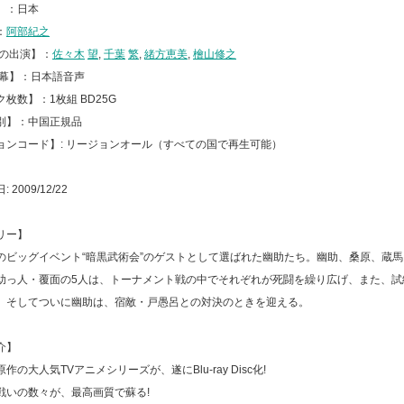
】：日本
：
阿部紀之
声の出演】：
佐々木
望
,
千葉
繁
,
緒方恵美
,
檜山修之
字幕】：日本語音声
枚数】：1枚組 BD25G
別】：中国正規品
ョンコード】: リージョンオール（すべての国で再生可能）
2009/12/22
リー】
のビッグイベント“暗黒武術会”のゲストとして選ばれた幽助たち。幽助、桑原、蔵
助っ人・覆面の5人は、トーナメント戦の中でそれぞれが死闘を繰り広げ、また、試
。そしてついに幽助は、宿敵・戸愚呂との対決のときを迎える。
介】
作の大人気TVアニメシリーズが、遂にBlu-ray Disc化!
戦いの数々が、最高画質で蘇る!