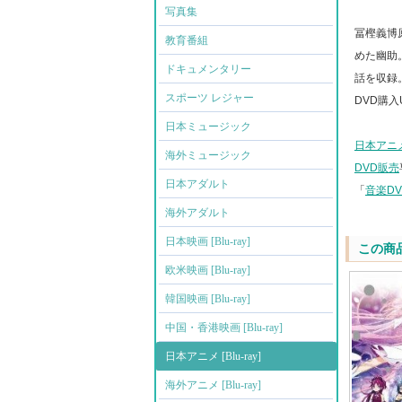
写真集
冨樫義博
教育番組
めた幽助
ドキュメンタリー
話を収録
スポーツ レジャー
DVD購入UR
日本ミュージック
日本アニメ [
海外ミュージック
DVD販売
日本アダルト
「
音楽D
海外アダルト
日本映画 [Blu-ray]
この商
欧米映画 [Blu-ray]
韓国映画 [Blu-ray]
中国・香港映画 [Blu-ray]
日本アニメ [Blu-ray]
海外アニメ [Blu-ray]