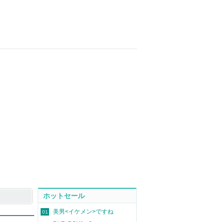
ホットセール
美男<イケメン>ですね
01