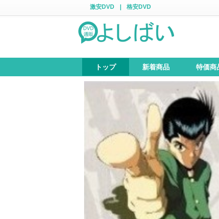
激安DVD
|
格安DVD
トップ
新着商品
特価商