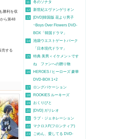
冬のソナタ
11
新世紀エヴァンゲリオン
12
くも勝利を収
[DVD]韓国版 花より男子
13
から第48
~Boys Over Flowers DVD-
BOX「韓国ドラマ」
池袋ウエストゲートパーク
14
「日本現代ドラマ」
販売する
特典 美男＜イケメン＞です
15
ね ファンへの贈り物
HEROES / ヒーローズ 豪華
16
DVD-BOX 1+2
ロングバケーション
17
ROOKIES ルーキーズ
18
おくりびと
19
[DVD] ガリレオ
20
ラブ・ジェネレーション
21
マクロスF(フロンティア)
22
ごめん、愛してる DVD-
23