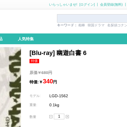
|
|
いらっしゃいませ!
[ログイン]
会員登録(無料)
キーワード：
相棒
韓国ドラマ
名探偵コナ
品
人気特集
[Blu-ray] 幽遊白書 6
特価
原価
￥680円
340
特価:￥
円
LGD-1562
モデル:
0.1kg
重量:
数量