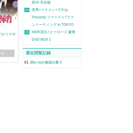
BOX 完全版
美男<イケメン>ですね
24
Presents ファースト?ファ
ンミーティング in TOKYO
HEROES / ヒーローズ 豪華
25
女まどか☆マギ
DVD-BOX 2
最近閲覧記録
れる
01.
[Blu-ray] 幽遊白書 6