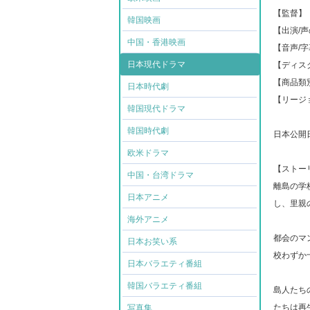
【監督】
韓国映画
【出演/
中国・香港映画
【音声/
日本現代ドラマ
【ディスク
【商品類
日本時代劇
【リージ
韓国現代ドラマ
韓国時代劇
日本公開日: 
欧米ドラマ
【ストー
中国・台湾ドラマ
離島の学
日本アニメ
し、里親
海外アニメ
都会のマ
日本お笑い系
校わずか
日本バラエティ番組
韓国バラエティ番組
島人たち
たちは再
写真集