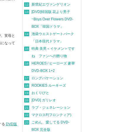
新世紀エヴァンゲリオン
12
[DVD]韓国版 花より男子
13
~Boys Over Flowers DVD-
BOX「韓国ドラマ」
池袋ウエストゲートパーク
14
が、実母と
「日本現代ドラマ」
緒になって
特典 美男＜イケメン＞です
15
ね ファンへの贈り物
HEROES / ヒーローズ 豪華
16
DVD-BOX 1+2
ロングバケーション
17
ROOKIES ルーキーズ
18
おくりびと
19
[DVD] ガリレオ
20
ラブ・ジェネレーション
21
マクロスF(フロンティア)
22
ごめん、愛してる DVD-
23
する
DVD販
BOX 完全版