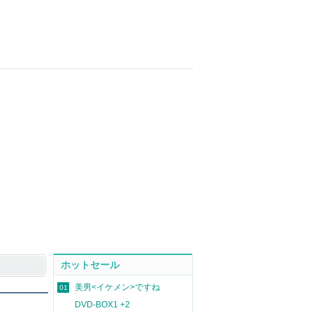
ホットセール
美男<イケメン>ですね
01
DVD-BOX1 +2