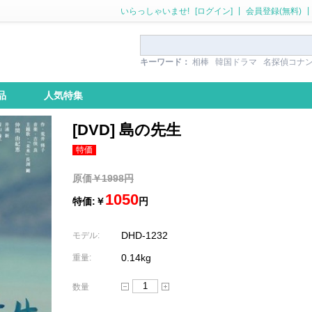
|
|
いらっしゃいませ!
[ログイン]
会員登録(無料)
キーワード：
相棒
韓国ドラマ
名探偵コナ
品
人気特集
[DVD] 島の先生
特価
原価
￥1998円
1050
特価:￥
円
DHD-1232
モデル:
0.14kg
重量:
数量