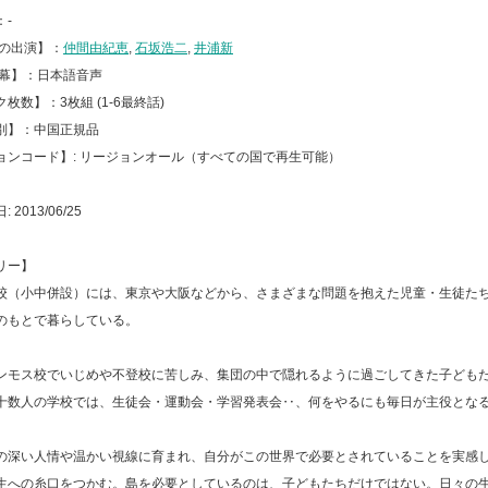
：-
声の出演】：
仲間由紀恵
,
石坂浩二
,
井浦新
字幕】：日本語音声
枚数】：3枚組 (1-6最終話)
別】：中国正規品
ョンコード】: リージョンオール（すべての国で再生可能）
2013/06/25
リー】
校（小中併設）には、東京や大阪などから、さまざまな問題を抱えた児童・生徒た
のもとで暮らしている。
ンモス校でいじめや不登校に苦しみ、集団の中で隠れるように過ごしてきた子ども
十数人の学校では、生徒会・運動会・学習発表会‥、何をやるにも毎日が主役とな
の深い人情や温かい視線に育まれ、自分がこの世界で必要とされていることを実感
生への糸口をつかむ。島を必要としているのは、子どもたちだけではない。日々の