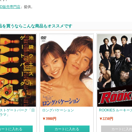
VD販売専門店
」提供。
品を買うならこんな商品もオススメです
ストゲートパーク「日
ロングバケーション
ROOKIES ルーキー
ラマ」
￥3980円
￥2250円
カートに入れる
カートに入れる
カートに入