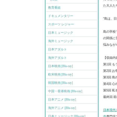
た大人た
教育番組
ドキュメンタリー
“島は、
スポーツ レジャー
島の学校
日本ミュージック
の関係に
海外ミュージック
悩みなが
日本アダルト
海外アダルト
【収録内
第1回 
日本映画 [Blu-ray]
第2回 
欧米映画 [Blu-ray]
第3回 島
韓国映画 [Blu-ray]
第4回 心
第5回 私
中国・香港映画 [Blu-ray]
最終回 
日本アニメ [Blu-ray]
海外アニメ [Blu-ray]
日本現代
日本ミュージック [Blu-ray]
売
専門店