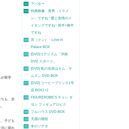
アバター
02
特典映像 美男〈イケメ
03
ン〉ですね ~愛と友情のメ
イキングですね~ 前半+後半
ですね
宮（クン）・Love in
04
Palace BOX
[DVD]コアリズム「洋画
05
DVD スポーツ」
[DVD] 私の名前はキム・サ
06
ムスン DVD-BOX
ちが留学
[DVD] コーヒープリンス1号
07
店 BOX1+2
FIGUREROBICS チョン ダ
08
たちも、全
ヨン フィギュアロビク
る。
フルハウス DVD-BOX
09
天国の階段
10
し、子ども
冬のソナタ
11
生活に疲れ