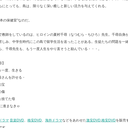
ちにとっても、島は、限りなく深い癒しと新しい活力を与えてくれる。
日本の保健室”なのだ。
で教師をしているのは、ヒロインの夏村千尋（なつむら・ちひろ）先生。千尋自身
苦しみ、中学生時代にこの島で留学生活を送ったことがある。生徒たちの問題を一
ら、千尋先生も、もう一度人生をやり直そうと励んでいる・・・。
容】
もう一度、生きる
お母さんを許せる・
の宝
の傷
を捨てた母
前に進まなきゃ
ドラマ
音楽DVD
、
格安DVD
、
海外ドラマ
などをあわせた
激安DVD
,
格安DVD
を販売
です。