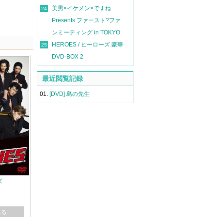
美男<イケメン>ですね
24
Presents ファースト?ファ
ンミーティング in TOKYO
HEROES / ヒーローズ 豪華
25
DVD-BOX 2
最近閲覧記録
01.
[DVD] 島の先生
ズ
れる