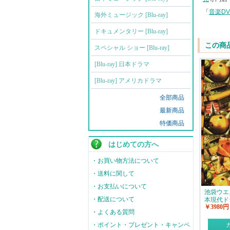
「
音楽D
海外ミュージック [Blu-ray]
ドキュメンタリー [Blu-ray]
この商
スペシャル ショー [Blu-ray]
[Blu-ray] 日本ドラマ
[Blu-ray] アメリカドラマ
全部商品
最新商品
特価商品
はじめての方へ
・お買い物方法について
・送料に関して
・お支払いについて
池袋ウエ
・配送について
本現代ド
￥3980円
・よくある質問
・ポイント・プレゼント・キャンペ