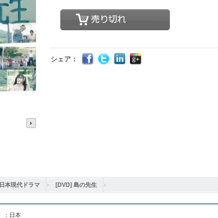
シェア：
日本現代ドラマ
[DVD] 島の先生
】：日本