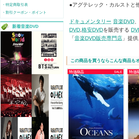
●アグテレック・カルストと
・特定商取引表
・割引クーポン・ポイント
ドキュメンタリー
音楽DVD
新着音楽DVD
DVD
,
格安DVD
を販売する
D
「
音楽DVD販売専門店
」提供
この商品を買うならこんな商品も