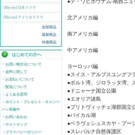
●テ・ワヒポウナム-南西ニ
[Blu-ray] 日本ドラマ
北アメリカ編
[Blu-ray] アメリカドラマ
全部商品
南アメリカ編
最新商品
特価商品
中アメリカ編
はじめての方へ
・お買い物方法について
ヨーロッパ編
・送料に関して
●スイス・アルプスユングフ
・お支払いについて
●ポルト湾、ジロラッタ湾、
・配送について
●ドニャーナ国立公園
・よくある質問
●エオリア諸島
・ポイント・プレゼント・キャンペ
●プリトヴィッチェ湖群国立
ーン実施中
●バイカル湖
・お問い合わせ
●ベラヴェシュスカヤ・プー
・サイトマップ
●スレバルナ自然保護区
・プライバシーポリシー