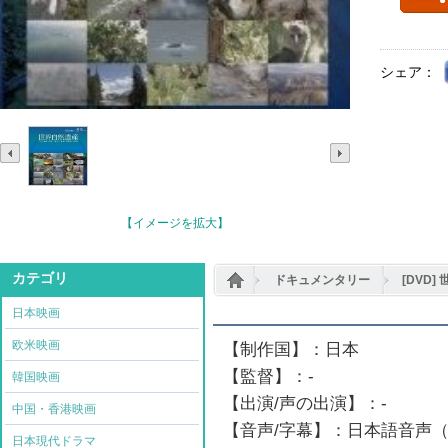
シェア：
【イメージを拡大】
カテゴリ
ドキュメンタリー
[DVD]
日本映画
欧米映画
【制作国】：日本
【監督】：-
韓国映画
【出演/声の出演】：-
中国・香港映画
【音声/字幕】：日本語音声
日本現代ドラマ