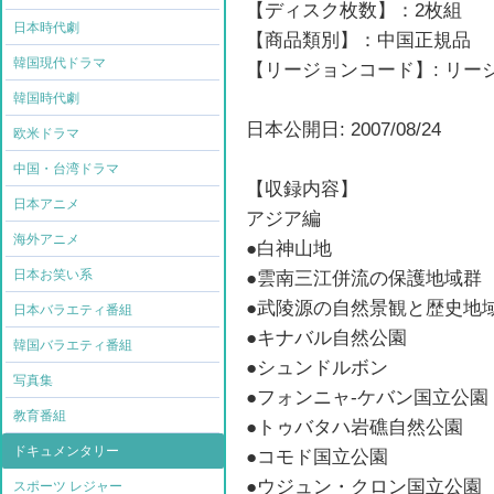
【ディスク枚数】：2枚組
日本時代劇
【商品類別】：中国正規品
韓国現代ドラマ
【リージョンコード】: リ
韓国時代劇
日本公開日: 2007/08/24
欧米ドラマ
中国・台湾ドラマ
【収録内容】
日本アニメ
アジア編
海外アニメ
●白神山地
日本お笑い系
●雲南三江併流の保護地域群
●武陵源の自然景観と歴史地
日本バラエティ番組
●キナバル自然公園
韓国バラエティ番組
●シュンドルボン
写真集
●フォンニャ-ケバン国立公園
教育番組
●トゥバタハ岩礁自然公園
ドキュメンタリー
●コモド国立公園
●ウジュン・クロン国立公園
スポーツ レジャー