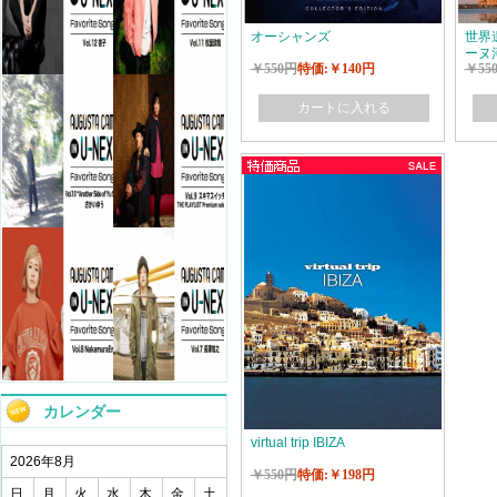
オーシャンズ
世界
ーヌ
￥550円
特価:￥140円
￥55
ルと
カートに入れる
カレンダー
virtual trip IBIZA
2026年8月
￥550円
特価:￥198円
日
月
火
水
木
金
土