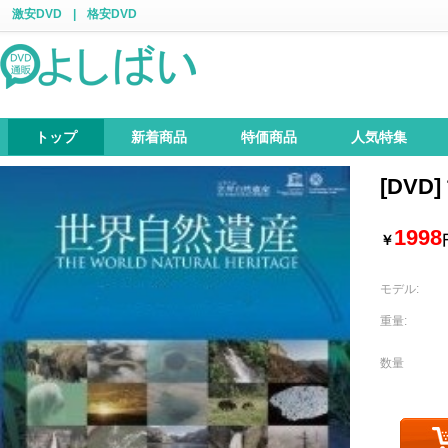
激安DVD
|
格安DVD
トップ
新着商品
特価商品
人気特集
[DVD
1998
￥
モデル:
重量:
数量