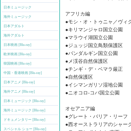
日本ミュージック
アフリカ編
海外ミュージック
●モシ・オ・トゥニャ／ヴィ
日本アダルト
●キリマンジャロ国立公園
海外アダルト
●マラウイ湖国立公園
●ジュッジ国立鳥類保護区
日本映画 [Blu-ray]
●バンダルギン国立公園
欧米映画 [Blu-ray]
●メ渓谷自然保護区
韓国映画 [Blu-ray]
●チンギ・デ・ベマラ厳正
中国・香港映画 [Blu-ray]
●自然保護区
日本アニメ [Blu-ray]
●イシマンガリソ湿地公園
海外アニメ [Blu-ray]
●ニオコロ-コバ国立公園
日本ミュージック [Blu-ray]
オセアニア編
海外ミュージック [Blu-ray]
●グレート・バリア・リーフ
ドキュメンタリー [Blu-ray]
●西オーストラリアのシャー
スペシャル ショー [Blu-ray]