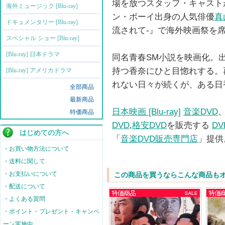
場を放つスタッフ・キャストが
海外ミュージック [Blu-ray]
ン・ボーイ出身の人気俳優
真
ドキュメンタリー [Blu-ray]
流されて-』で海外映画祭を
スペシャル ショー [Blu-ray]
[Blu-ray] 日本ドラマ
同名青春SM小説を映画化。
持つ香奈にひと目惚れする。
[Blu-ray] アメリカドラマ
れない日々が続くが、ある日
全部商品
最新商品
日本映画 [Blu-ray]
音楽DVD
特価商品
DVD
,
格安DVD
を販売する
D
はじめての方へ
「
音楽DVD販売専門店
」提供
・お買い物方法について
・送料に関して
・お支払いについて
この商品を買うならこんな商品も
・配送について
・よくある質問
・ポイント・プレゼント・キャンペ
ーン実施中