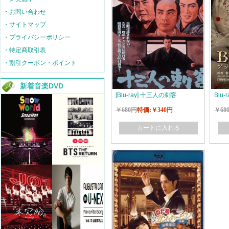
・お問い合わせ
・サイトマップ
・プライバシーポリシー
・特定商取引表
・割引クーポン・ポイント
新着音楽DVD
[Blu-ray] 十三人の刺客
Blu-
￥680円
特価:￥340円
￥68
カートに入れる