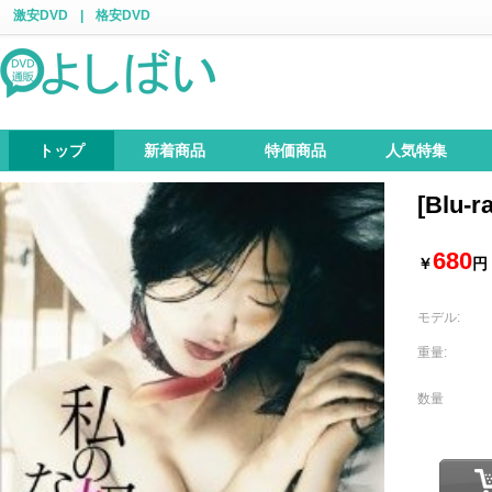
激安DVD
|
格安DVD
トップ
新着商品
特価商品
人気特集
[Blu
680
￥
円
モデル:
重量:
数量