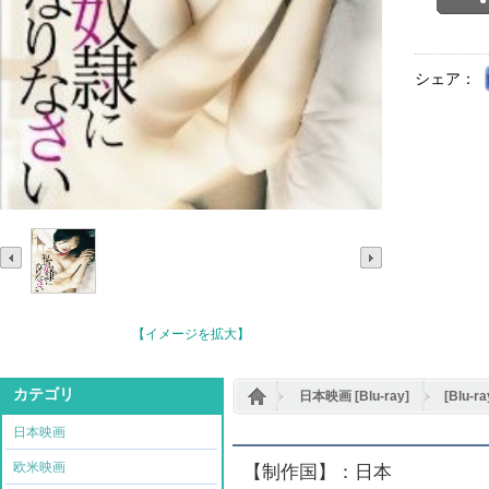
シェア：
【イメージを拡大】
カテゴリ
日本映画 [Blu-ray]
[Blu
日本映画
欧米映画
【制作国】：日本