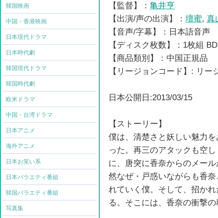
【監督】：
亀井亨
韓国映画
【出演/声の出演】：
壇蜜
,
真
中国・香港映画
【音声/字幕】：日本語音声
日本現代ドラマ
【ディスク枚数】：1枚組 BD
日本時代劇
【商品類別】：中国正規品
韓国現代ドラマ
【リージョンコード】: リ
韓国時代劇
日本公開日:2013/03/15
欧米ドラマ
中国・台湾ドラマ
【ストーリー】
日本アニメ
僕は、清楚さと妖しい魅力を
海外アニメ
った。再三のアタックも空し
日本お笑い系
に、唐突に香奈からのメール
然なぜ・戸惑いながらも香奈
日本バラエティ番組
れていく僕。そして、招かれ
韓国バラエティ番組
る。そこには、香奈の衝撃の
写真集