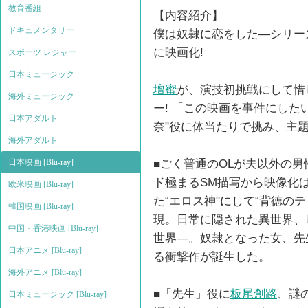
教育番組
【内容紹介】
ドキュメンタリー
僕は奴隷に恋をした―シリー
に映画化!
スポーツ レジャー
日本ミュージック
壇蜜
が、演技初挑戦にして惜
海外ミュージック
ー! 「この映画を事件にした
日本アダルト
奈"役に体当たりで挑み、主題
海外アダルト
■ごく普通のOLが夫以外の
日本映画 [Blu-ray]
ド極まるSM描写から映像化
欧米映画 [Blu-ray]
た“エロス神"にして“背徳のテ
韓国映画 [Blu-ray]
現。日常に隠された異世界、
中国・香港映画 [Blu-ray]
世界―。奴隷となった女、先
日本アニメ [Blu-ray]
る衝撃作が誕生した。
海外アニメ [Blu-ray]
■「先生」役に
板尾創路
、謎
日本ミュージック [Blu-ray]