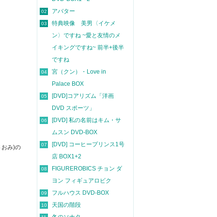
アバター
02
特典映像 美男〈イケメ
03
ン〉ですね ~愛と友情のメ
イキングですね~ 前半+後半
ですね
宮（クン）・Love in
04
Palace BOX
[DVD]コアリズム「洋画
05
DVD スポーツ」
[DVD] 私の名前はキム・サ
06
ムスン DVD-BOX
[DVD] コーヒープリンス1号
07
おみ)の
店 BOX1+2
FIGUREROBICS チョン ダ
08
ヨン フィギュアロビク
フルハウス DVD-BOX
09
天国の階段
10