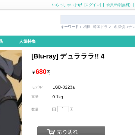
|
|
いらっしゃいませ!
[ログイン]
会員登録(無料)
キーワード：
相棒
韓国ドラマ
名探偵コナ
品
人気特集
[Blu-ray] デュラララ!! 4
680
￥
円
LGD-0223a
モデル:
0.1kg
重量:
数量