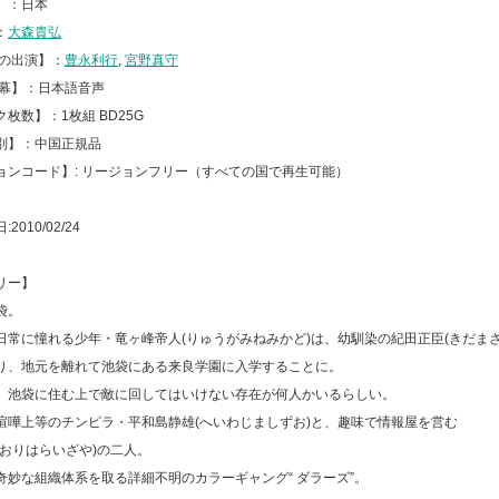
】：日本
：
大森貴弘
声の出演】：
豊永利行
,
宮野真守
字幕】：日本語音声
枚数】：1枚組 BD25G
別】：中国正規品
ョンコード】: リージョンフリー（すべての国で再生可能）
2010/02/24
リー】
袋。
日常に憧れる少年・竜ヶ峰帝人(りゅうがみねみかど)は、幼馴染の紀田正臣(きだまさ
り、地元を離れて池袋にある来良学園に入学することに。
、池袋に住む上で敵に回してはいけない存在が何人かいるらしい。
喧嘩上等のチンピラ・平和島静雄(へいわじましずお)と、趣味で情報屋を営む
(おりはらいざや)の二人。
奇妙な組織体系を取る詳細不明のカラーギャング“ ダラーズ”。