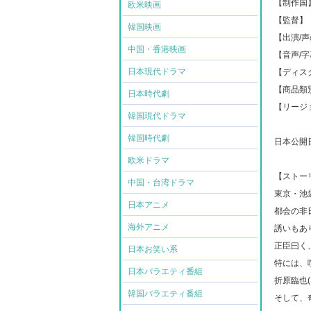
【制作国
欧米映画
【監督】
韓国映画
【出演/
中国・香港映画
【音声/
日本現代ドラマ
【ディスク
【商品類
日本時代劇
【リージ
韓国現代ドラマ
韓国時代劇
日本公開日:
欧米ドラマ
【ストー
中国・台湾ドラマ
東京・池
日本アニメ
都会の非
海外アニメ
誘いもあ
正臣曰く
日本お笑い系
特には、
日本バラエティ番組
折原臨也
韓国バラエティ番組
そして、