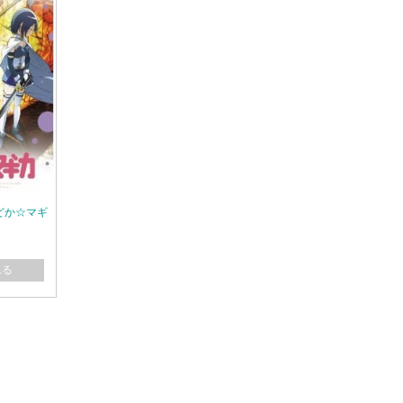
女まどか☆マギ
れる