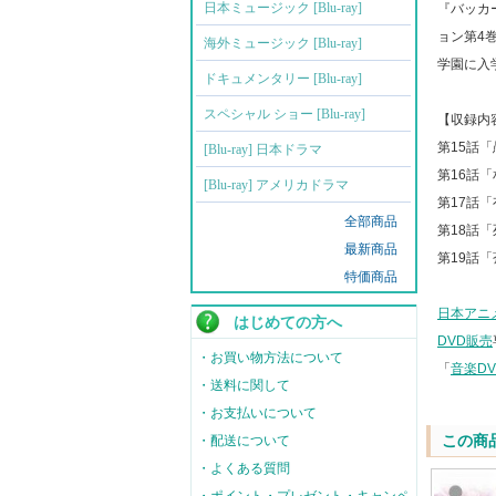
日本ミュージック [Blu-ray]
『バッカ
ョン第4
海外ミュージック [Blu-ray]
学園に入
ドキュメンタリー [Blu-ray]
スペシャル ショー [Blu-ray]
【収録内
第15話
[Blu-ray] 日本ドラマ
第16話
[Blu-ray] アメリカドラマ
第17話
全部商品
第18話
最新商品
第19話
特価商品
日本アニメ [
はじめての方へ
DVD販売
・お買い物方法について
「
音楽D
・送料に関して
・お支払いについて
この商
・配送について
・よくある質問