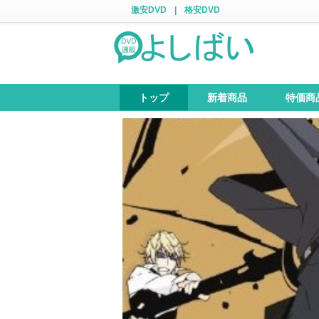
激安DVD
|
格安DVD
トップ
新着商品
特価商