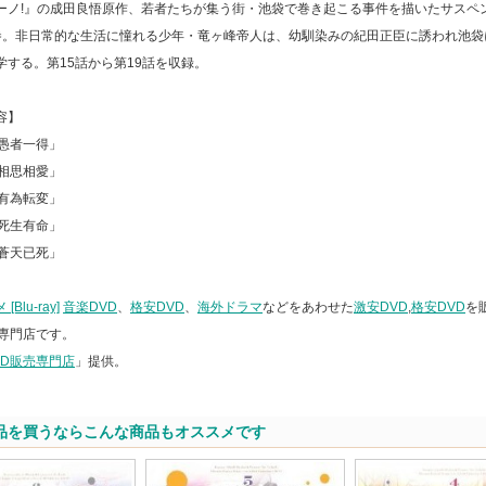
ーノ!』の成田良悟原作、若者たちが集う街・池袋で巻き起こる事件を描いたサスペ
巻。非日常的な生活に憧れる少年・竜ヶ峰帝人は、幼馴染みの紀田正臣に誘われ池袋
学する。第15話から第19話を収録。
容】
「愚者一得」
「相思相愛」
「有為転変」
「死生有命」
「蒼天已死」
Blu-ray]
音楽DVD
、
格安DVD
、
海外ドラマ
などをあわせた
激安DVD
,
格安DVD
を
専門店です。
VD販売専門店
」提供。
品を買うならこんな商品もオススメです