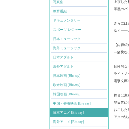
上京した
写真集
漆黒のバ
教育番組
ドキュメンタリー
さらには
スポーツ レジャー
ゆく――
日本ミュージック
【内容紹
海外ミュージック
―痛快な
日本アダルト
海外アダルト
個性的な
ライトノ
日本映画 [Blu-ray]
電撃文庫
欧米映画 [Blu-ray]
韓国映画 [Blu-ray]
舞台は東
非日常に
中国・香港映画 [Blu-ray]
おこした
日本アニメ [Blu-ray]
アクの強
海外アニメ [Blu-ray]