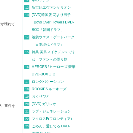
冬のソナタ
11
新世紀エヴァンゲリオン
12
[DVD]韓国版 花より男子
13
~Boys Over Flowers DVD-
街が壊れて
BOX「韓国ドラマ」
池袋ウエストゲートパーク
14
「日本現代ドラマ」
特典 美男＜イケメン＞です
15
ね ファンへの贈り物
HEROES / ヒーローズ 豪華
16
DVD-BOX 1+2
ロングバケーション
17
ROOKIES ルーキーズ
18
おくりびと
19
[DVD] ガリレオ
20
が、事件を
ラブ・ジェネレーション
21
マクロスF(フロンティア)
22
ごめん、愛してる DVD-
23