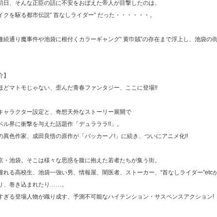
初日、そんな正臣の話に不安をおぼえた帝人が目撃したのは、
イクを駆る都市伝説“ 首なしライダー” だった・・・・・・。
連続通り魔事件や池袋に根付くカラーギャング“ 黄巾賊”の存在まで浮上し、池袋の
。
介】
ほどマトモじゃない、歪んだ青春ファンタジー、ここに登場!!
キャラクター設定と、奇想天外なストーリー展開で
ベル界に衝撃を与えた話題作「デュラララ!!」。
の異色作家、成田良悟の原作が「バッカーノ!」に続き、ついにアニメ化!!
京・池袋。そこは様々な思惑を腹に抱えた若者たちが集う街。
憧れる高校生、池袋一強い男、情報屋、闇医者、ストーカー、“首なしライダー”etc
り、巻き込まれたり……。
すぎる登場人物が織り成す、予測不可能なハイテンション・サスペンスアクション!