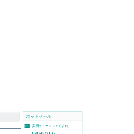
ホットセール
美男<イケメン>ですね
01
DVD-BOX1 +2