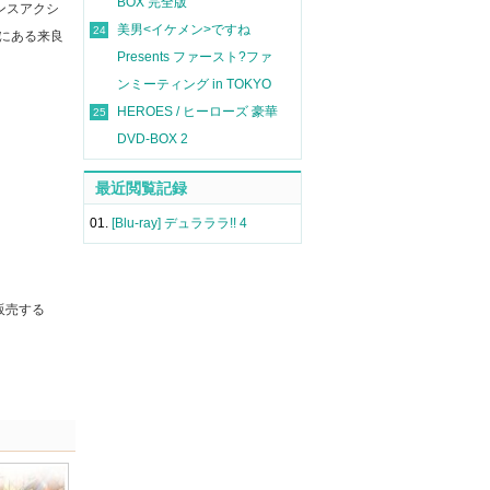
BOX 完全版
ンスアクシ
美男<イケメン>ですね
24
にある来良
Presents ファースト?ファ
ンミーティング in TOKYO
HEROES / ヒーローズ 豪華
25
DVD-BOX 2
最近閲覧記録
01.
[Blu-ray] デュラララ!! 4
販売する