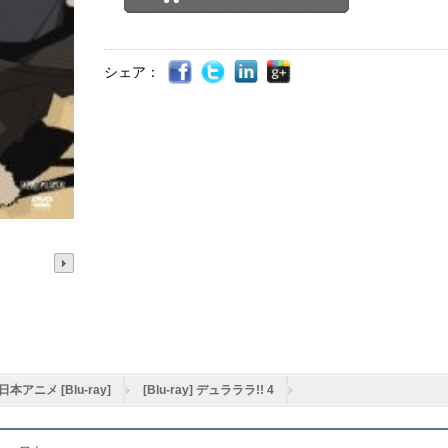
シェア：
日本アニメ [Blu-ray]
[Blu-ray] デュラララ!! 4