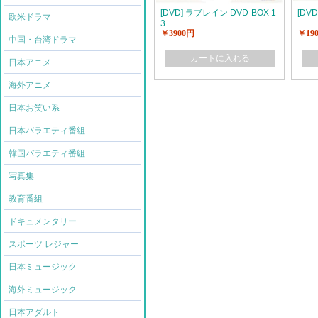
[DVD] ラブレイン DVD-BOX 1-
[DV
欧米ドラマ
3
￥3900円
￥19
中国・台湾ドラマ
カートに入れる
日本アニメ
海外アニメ
日本お笑い系
日本バラエティ番組
韓国バラエティ番組
写真集
教育番組
ドキュメンタリー
スポーツ レジャー
日本ミュージック
海外ミュージック
日本アダルト