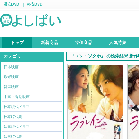
激安DVD
|
格安DVD
トップ
新着商品
特価商品
人気特集
「ユン・ソクホ」 の検索結果 新作DV
カテゴリ
日本映画
欧米映画
韓国映画
中国・香港映画
日本現代ドラマ
日本時代劇
韓国現代ドラマ
韓国時代劇