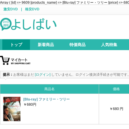
Array ( [id] => 9609 [products_name] => [Blu-ray] ファミリー・ツリー [price] => 680 [a
激安DVD
|
格安DVD
トップ
新着商品
特価商品
人気特集
提示：
お客様はまだ
[ログイン]
していません、ログイン後決済手続きが可能です
商品名
価格
[Blu-ray] ファミリー・ツリー
￥680円
￥680 円