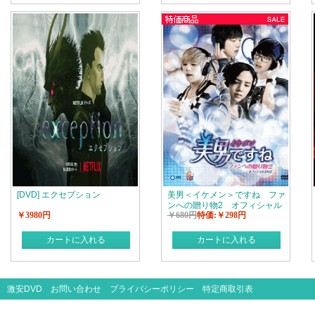
[DVD] エクセプション
美男＜イケメン＞ですね ファ
ンへの贈り物2 オフィシャル
￥3980円
￥680円
特価:￥298円
カートに入れる
カートに入れる
激安DVD
お問い合わせ
プライバシーポリシー
特定商取引表