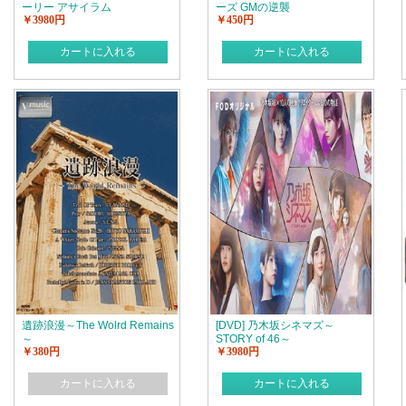
ーリー アサイラム
ーズ GMの逆襲
￥3980円
￥450円
カートに入れる
カートに入れる
遺跡浪漫～The Wolrd Remains
[DVD] 乃木坂シネマズ～
～
STORY of 46～
￥380円
￥3980円
カートに入れる
カートに入れる