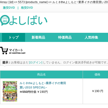
Array ( [id] => 5573 [products_name] => ルミネtheよしもと~業界イチの青田買い2010 SPECI
激安DVD
|
格安DVD
トップ
新着商品
特価商品
人気特集
提示：
お客様はまだ
[ログイン]
していません、ログイン後決済手続きが可能です
商品名
価格
ルミネtheよしもと~業界イチの青田
買い2010 SPECIAL~
￥190 円
￥550円
特価:￥190円