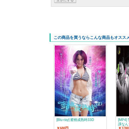
空きにする
この商品を買うならこんな商品もオスス
[Blu-ray] 蜜桃成熟時33D
[MP
課なん
￥680円
￥378
５ 第1