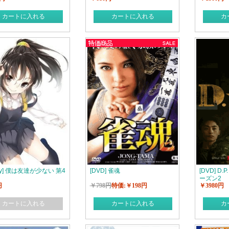
カートに入れる
カートに入れる
カ
-ray] 僕は友達が少ない 第4
[DVD] 雀魂
[DVD] D
ーズン2
円
￥798円
特価:￥198円
￥3980円
カートに入れる
カートに入れる
カ