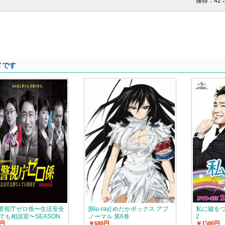
獲得：42
メです
4] 警視庁ゼロ係〜生活安全
[Blu-ray] めだかボックス アブ
私に嘘をつい
でも相談室〜SEASON
ノーマル 第6巻
2
0円
￥680円
￥1500円
話- 第10話（12.7）