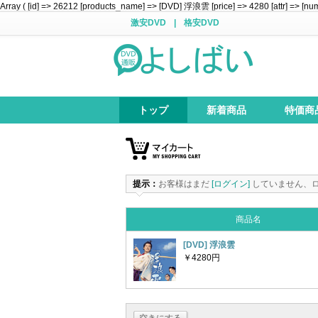
Array ( [id] => 26212 [products_name] => [DVD] 浮浪雲 [price] => 4280 [attr] => [num
激安DVD
|
格安DVD
トップ
新着商品
特価商
提示：
お客様はまだ
[ログイン]
していません、
商品名
[DVD] 浮浪雲
￥4280円