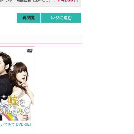
 ポイント 商品総額（送料なし）：
円
再閲覧
レジに進む
てみて DVD-SET