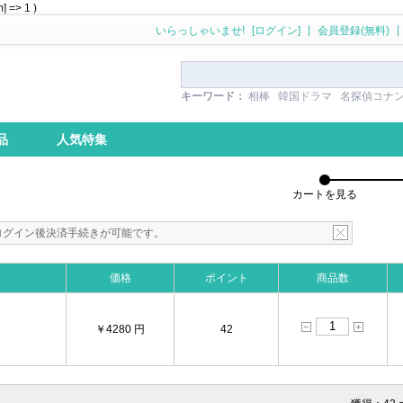
] => 1 )
|
|
いらっしゃいませ!
[ログイン]
会員登録(無料)
キーワード：
相棒
韓国ドラマ
名探偵コナ
品
人気特集
カートを見る
ログイン後決済手続きが可能です。
価格
ポイント
商品数
￥4280 円
42