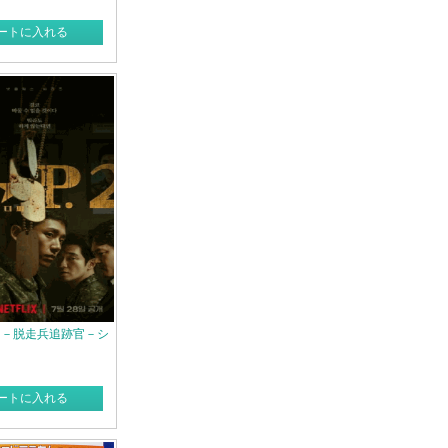
ートに入れる
.P. －脱走兵追跡官－シ
ートに入れる