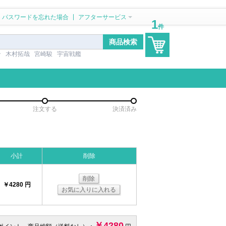
|
パスワードを忘れた場合
アフターサービス
1
件
ン
木村拓哉
宮崎駿
宇宙戦艦
注文する
決済済み
小計
削除
削除
￥4280 円
お気に入りに入れる
￥4280