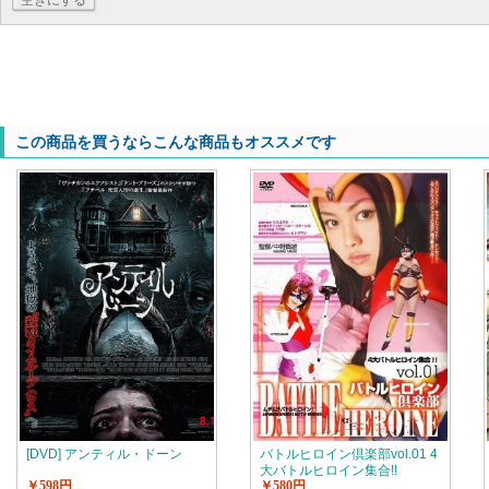
空きにする
この商品を買うならこんな商品もオススメです
[DVD] アンティル・ドーン
バトルヒロイン倶楽部vol.01 4
大バトルヒロイン集合!!
￥598円
￥580円