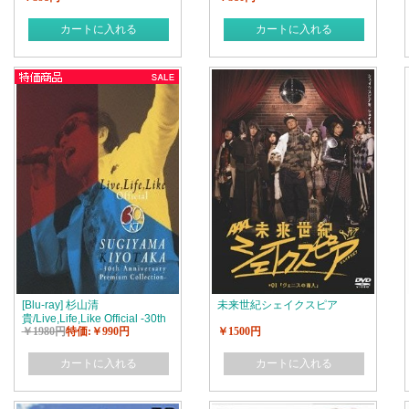
カートに入れる
カートに入れる
[Blu-ray] 杉山清
未来世紀シェイクスピア
貴/Live,Life,Like Official -30th
￥1980円
特価:￥990円
￥1500円
Anniversary Premium
Collection-
カートに入れる
カートに入れる