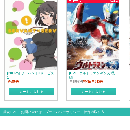
[Blu-ray] サーバント×サービス
[DVD] ウルトラマンギンガ 後
1
編
￥680円
￥1998円
特価:￥945円
カートに入れる
カートに入れる
激安DVD
お問い合わせ
プライバシーポリシー
特定商取引表