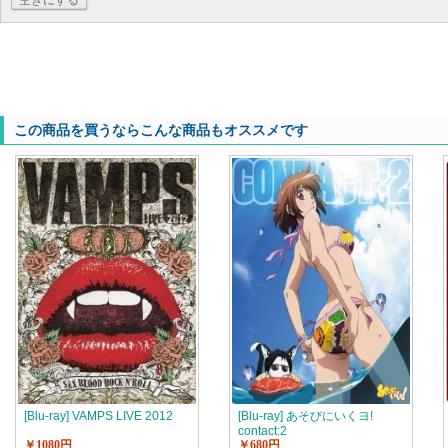
空きにする
この商品を買うならこんな商品もオススメです
[Blu-ray] VAMPS LIVE 2012
[Blu-ray] あそびにいくヨ!
contact:2
￥1080円
￥680円