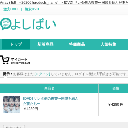
Array ( [id] => 26206 [products_name] => [DVD] サレタ側の復讐〜同盟を結んだ妻たち〜 [pr
激安DVD
|
格安DVD
トップ
新着商品
特価商品
人気特集
提示：
お客様はまだ
[ログイン]
していません、ログイン後決済手続きが可能です
商品名
価格
[DVD] サレタ側の復讐〜同盟を結ん
だ妻たち〜
￥4280 円
￥4280円