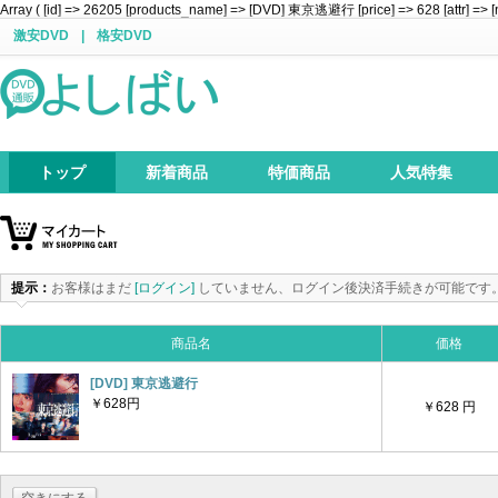
Array ( [id] => 26205 [products_name] => [DVD] 東京逃避行 [price] => 628 [attr] => [
激安DVD
|
格安DVD
トップ
新着商品
特価商品
人気特集
提示：
お客様はまだ
[ログイン]
していません、ログイン後決済手続きが可能です
商品名
価格
[DVD] 東京逃避行
￥628円
￥628 円