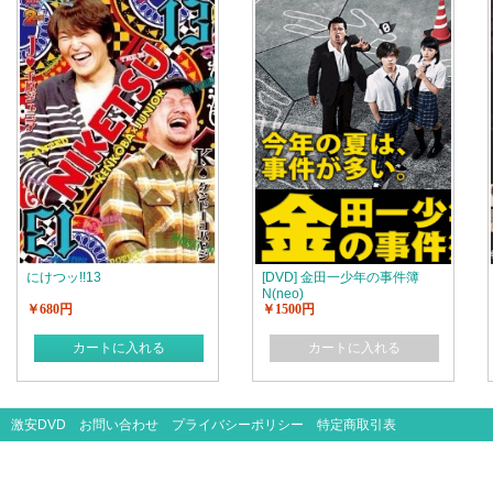
にけつッ!!13
[DVD] 金田一少年の事件簿
N(neo)
￥680円
￥1500円
カートに入れる
カートに入れる
激安DVD
お問い合わせ
プライバシーポリシー
特定商取引表